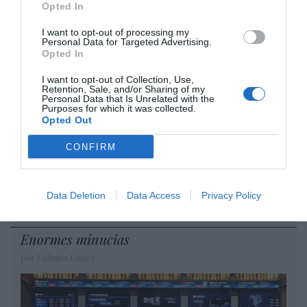
Opted In
Artículos anteriores
I want to opt-out of processing my
Personal Data for Targeted Advertising.
DIARIO DE LA CORRUPCIÓN SANCHISTA
Opted In
Diario de la corrupción sanchista. La
I want to opt-out of Collection, Use,
Retention, Sale, and/or Sharing of my
Audiencia Nacional prorroga seis meses la
Personal Data that Is Unrelated with the
Purposes for which it was collected.
investigación del caso Koldo, ante el
Opted Out
ingente material incautado por la UCO
CONFIRM
por Redacción
Artículos anteriores
Data Deletion
Data Access
Privacy Policy
Opinión
Enormes minucias
por Eulogio López