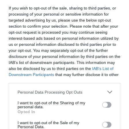
José Ángel Gutiérrez
06/08/26 13:53
If you wish to opt-out of the sale, sharing to third parties, or
processing of your personal or sensitive information for
OPINIÓN
“Sánchez es un sinvergüenza que ha
targeted advertising by us, please use the below opt-out
abandonado a su país, porque Ceuta es
section to confirm your selection. Please note that after your
España. Tenemos un Gobierno en
opt-out request is processed you may continue seeing
connivencia con Marruecos”: acusa una ceutí
interest-based ads based on personal information utilized by
Hispanidad
06/08/26 11:30
us or personal information disclosed to third parties prior to
your opt-out. You may separately opt-out of the further
SOCIEDAD
Ceuta y Melilla, las dos columnas de Hércules
disclosure of your personal information by third parties on the
IAB’s list of downstream participants. This information may
Eulogio López
06/08/26 07:58
also be disclosed by us to third parties on the
IAB’s List of
Downstream Participants
that may further disclose it to other
third parties.
Personal Data Processing Opt Outs
Marcelo Gullo: “El trabajo de desmitificar la
historia, de poner la verdadera, de
I want to opt-out of the Sharing of my
personal data.
desmontar la falsificación, es un trabajo
Opted In
cristiano"
I want to opt-out of the Sale of my
por Hispanidad
Personal Data.