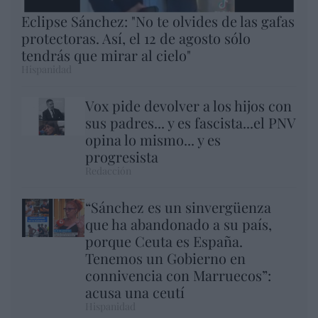
Eclipse Sánchez: "No te olvides de las gafas
protectoras. Así, el 12 de agosto sólo
tendrás que mirar al cielo"
Hispanidad
Vox pide devolver a los hijos con
sus padres... y es fascista...el PNV
opina lo mismo... y es
progresista
Redacción
“Sánchez es un sinvergüenza
que ha abandonado a su país,
porque Ceuta es España.
Tenemos un Gobierno en
connivencia con Marruecos”:
acusa una ceutí
Hispanidad