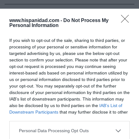
Hoy destacamos
ECONOMÍA
www.hispanidad.com -
Do Not Process My
El desastre de los laudos de renovables: los
Personal Information
acreedores estiman que la inseguridad
jurídica ha generado un sobrecoste
If you wish to opt-out of the sale, sharing to third parties, or
financiero de 6.600 millones para el Tesoro
processing of your personal or sensitive information for
Cristina Martín
08/08/26 06:00
targeted advertising by us, please use the below opt-out
section to confirm your selection. Please note that after your
ECONOMÍA
opt-out request is processed you may continue seeing
Seamos más responsables: no siempre el
interest-based ads based on personal information utilized by
banco tiene la culpa
us or personal information disclosed to third parties prior to
Eulogio López
08/08/26 06:00
your opt-out. You may separately opt-out of the further
disclosure of your personal information by third parties on the
SOCIEDAD
IAB’s list of downstream participants. This information may
Memes. Mohamed en la boya
also be disclosed by us to third parties on the
IAB’s List of
Redacción
08/08/26 06:00
Downstream Participants
that may further disclose it to other
third parties.
Personal Data Processing Opt Outs
INTERNACIONAL