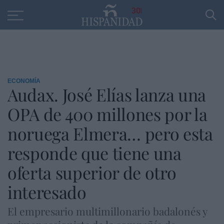
Educación
Entrevistas
PP
SANTANDER
R
30
ECONOMÍA
Audax. José Elías lanza una
OPA de 400 millones por la
noruega Elmera… pero esta
responde que tiene una
oferta superior de otro
interesado
El empresario multimillonario badalonés y