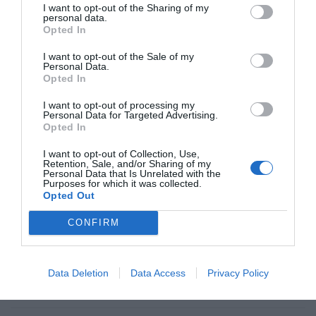
Colombia. La bancada provida impulsa una
I want to opt-out of the Sharing of my
reforma para incluir que el derecho a la vida
personal data.
es inviolable “desde la fecundación”
Opted In
José Ángel Gutiérrez
08/08/26 06:00
I want to opt-out of the Sale of my
Personal Data.
INTERNACIONAL
Opted In
La bomba de Hiroshima no perseguía a
Occidente, la de Nagasaki sí: era la ciudad
I want to opt-out of processing my
católica del Japón
Personal Data for Targeted Advertising.
Eulogio López
08/08/26 06:00
Opted In
I want to opt-out of Collection, Use,
SOCIEDAD
Retention, Sale, and/or Sharing of my
La batalla no es solo “híbrida” ni
Personal Data that Is Unrelated with the
“biopolítica”, sino espiritual... y la ganará la
Purposes for which it was collected.
Virgen
Opted Out
Gabriel Galdón
08/08/26 06:00
CONFIRM
SOCIEDAD
Eslovaquia no admite el gaymonio...
bendecido en otros miembros de la Unión
Data Deletion
Data Access
Privacy Policy
Europea
Eulogio López
08/08/26 06:00