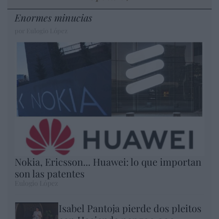
Enormes minucias
por Eulogio López
Nokia, Ericsson... Huawei: lo que importan
son las patentes
Eulogio López
Isabel Pantoja pierde dos pleitos