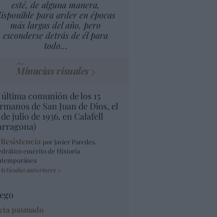
esté, de alguna manera,
isponible para arder en épocas
más largas del año, pero
esconderse detrás de él para
todo…
Minucias visuales
 última comunión de los 15
rmanos de San Juan de Dios, el
 de julio de 1936, en Calafell
arragona)
 Resistencia
por Javier Paredes,
edrático emérito de Historia
ntemporánea
Artículos anteriores
ego
eta pasmado