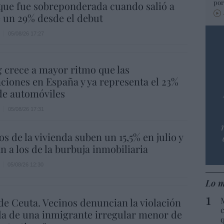
por
que fue sobreponderada cuando salió a
e un 29% desde el debut
05/08/26 17:27
g crece a mayor ritmo que las
ciones en España y ya representa el 23%
 de automóviles
05/08/26 17:31
os de la vivienda suben un 15,5% en julio y
n a los de la burbuja inmobiliaria
05/08/26 12:30
Lo m
de Ceuta. Vecinos denuncian la violación
c
a de una inmigrante irregular menor de