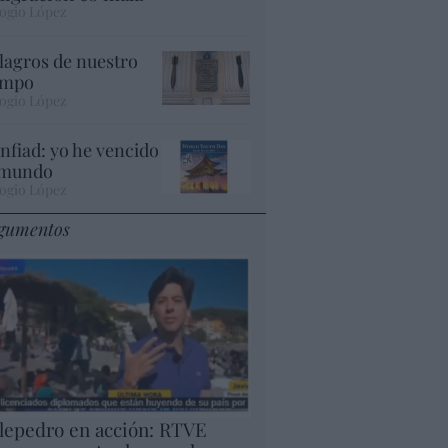
ogio López
lagros de nuestro
empo
ogio López
nfiad: yo he vencido
 mundo
ogio López
gumentos
lepedro en acción: RTVE