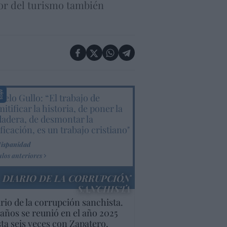
tor del turismo también
elo Gullo: “El trabajo de
itificar la historia, de poner la
dadera, de desmontar la
ificación, es un trabajo cristiano"
Hispanidad
ulos anteriores
DIARIO DE LA CORRUPCIÓN
SANCHISTA
rio de la corrupción sanchista.
años se reunió en el año 2025
ta seis veces con Zapatero,