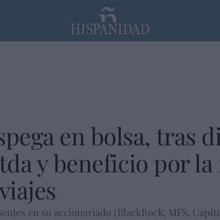
PP
SANTANDER
Religión
ega en bolsa, tras d
tda y beneficio por la
viajes
sentes en su accionariado (BlackRock, MFS, Capital