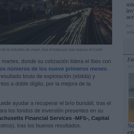
mie
inv
aer
por
Artí
de la industria de viajes, tras el batacazo que supuso el Covid
En
martes, donde su cotización lidera el Ibex con
por
os números de los nueve primeros meses
.
esultado bruto de explotación (ebitda) y
tos a doble dígito, por la mejora de la
de ayudar a recuperar el brío bursátil, tras el
ara los fondos de inversión presentes en su
husetts Financial Services -MFS-, Capital
No
 otros), tras los buenos resultados.
em