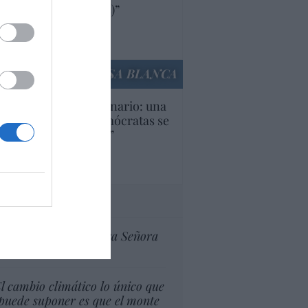
ricanas (y europeas)”
Ana Sánchez Arjona
culos anteriores
LA CASA BLANCA
U. Inquietante escenario: una
cera parte de los demócratas se
ine como “socialista”
Ignacio Aguirre
culos anteriores
tas al director
Ceuta celebra Nuestra Señora
de África
l cambio climático lo único que
puede suponer es que el monte