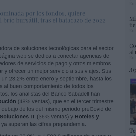
Eul
ominada por los fondos, quiere
Mi
 brío bursátil, tras el batacazo de 2022
ti
Eul
Co
ra de soluciones tecnológicas para el sector
al
 página web se dedica a conectar agencias de
Eul
veedores de servicios de pago y otros miembros
Ar
 y ofrecer un mejor servicio a sus viajes. Sus
 un 23,2% entre enero y septiembre, hasta los
as al buen comportamiento de todos los
os, los analistas del Banco Sabadell han
ibución
(48% ventas), que en el tercer trimestre
r debajo de los del mismo periodo preCovid de
Soluciones IT
(36% ventas) y
Hoteles y
ya superan las cifras prepandemia.
Te