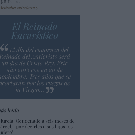
 J. R. Pablos
Artículos anteriores
El Reinado
Eucarístico
El día del comienzo del
Reinado del Anticristo será
un día de Cristo Rey. Este
año 2016 cae en 20 de
noviembre. Tres años que se
acortarán por los ruegos de
la Virgen…
ás leído
Murcia. Condenado a seis meses de
árcel... por decirles a sus hijos "os
quiero"