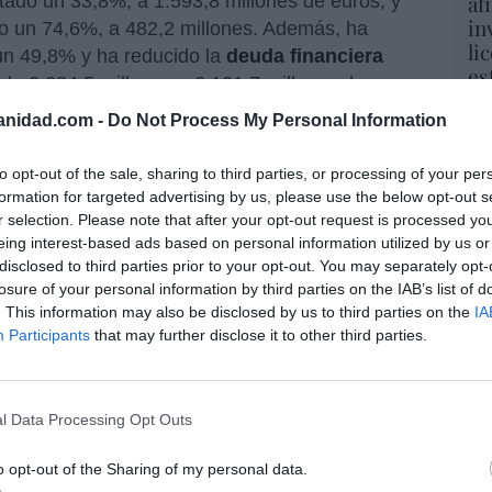
af
do un 33,8%, a 1.593,8 millones de euros; y
in
o un 74,6%, a 482,2 millones. Además, ha
li
un 49,8% y ha reducido la
deuda financiera
es
de 2.284,5 millones a 2.121,7 millones, lo que
gu
e deuda sobre ebitda de 1,4 veces a 1,1.
His
anidad.com -
Do Not Process My Personal Information
EO a
Luis Maroto
continúa mostrando buena
Cu
to opt-out of the sale, sharing to third parties, or processing of your per
jemplo, en sus números del
primer trimestre
, y
tu
formation for targeted advertising by us, please use the below opt-out s
ervas. Además, recientemente, ha anunciado
Red
r selection. Please note that after your opt-out request is processed y
ones acciones (1,96% del capital), lo que le
eing interest-based ads based on personal information utilized by us or
e 625,3 millones de euros, para la
disclosed to third parties prior to your opt-out. You may separately opt-
Fu
losure of your personal information by third parties on the IAB’s list of
s, algo que los analistas del Banco Sabadell
ve
. This information may also be disclosed by us to third parties on the
IA
ve
to relevante, dado el bajo importe del programa
Participants
that may further disclose it to other third parties.
His
tinta a la remuneración al accionista.
l Data Processing Opt Outs
os nueve primeros meses de 2023
“E
pon
o opt-out of the Sharing of my personal data.
pr