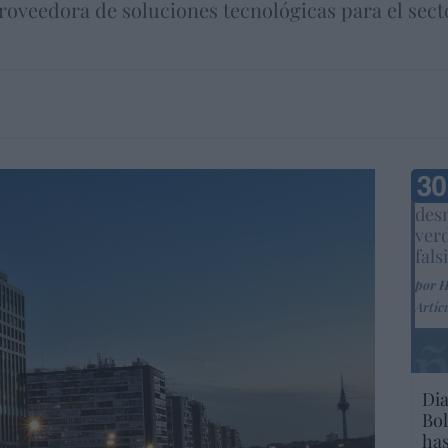
proveedora de soluciones tecnológicas para el sec
Marc
desm
ver
fals
por 
Artíc
Dia
Bol
has