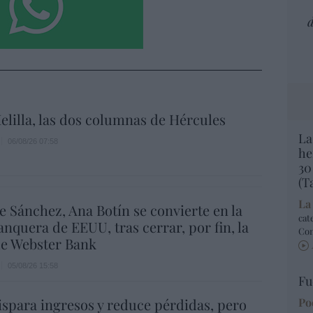
d
elilla, las dos columnas de Hércules
La
06/08/26 07:58
he
30
(T
La
e Sánchez, Ana Botín se convierte en la
cat
nquera de EEUU, tras cerrar, por fin, la
Co
e Webster Bank
05/08/26 15:58
Fu
spara ingresos y reduce pérdidas, pero
Po