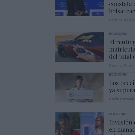
constata 
bolsa: ca
Cristina Martín
ECONOMÍA
El rentin
matricula
del total
Cristina Martín
ECONOMÍA
Los preci
ya supera
Rocío Orizaola
SOCIEDAD
Invasión 
en manad