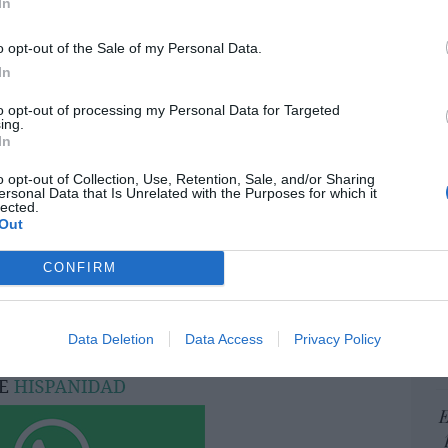
In
ame
por 
o opt-out of the Sale of my Personal Data.
resado este artículo?
Artí
In
tro newsletter y recibe cada dia
to opt-out of processing my Personal Data for Targeted
o más destacado de Hispanidad
ing.
In
EEU
ter
o opt-out of Collection, Use, Retention, Sale, and/or Sharing
def
ersonal Data that Is Unrelated with the Purposes for which it
lected.
iones legales
Out
por 
Artí
CONFIRM
Car
Data Deletion
Data Access
Privacy Policy
E