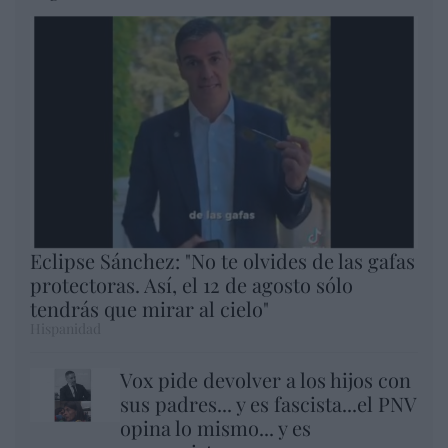
Eclipse Sánchez: "No te olvides de las gafas
protectoras. Así, el 12 de agosto sólo
tendrás que mirar al cielo"
Hispanidad
Vox pide devolver a los hijos con
sus padres... y es fascista...el PNV
opina lo mismo... y es