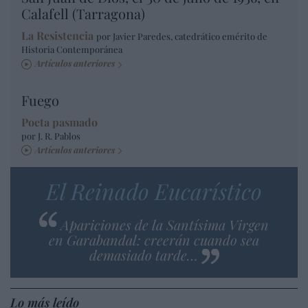
Calafell (Tarragona)
La Resistencia
por Javier Paredes, catedrático emérito de
Historia Contemporánea
Artículos anteriores
Fuego
Poeta pasmado
por J. R. Pablos
Artículos anteriores
El Reinado Eucarístico
Apariciones de la Santísima Virgen
en Garabandal: creerán cuando sea
demasiado tarde…
Lo más leído