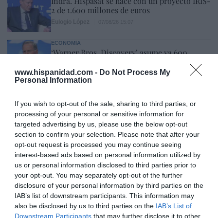
Indra. Hispasat se hace con un proyecto IRIS-
2 de 1.600 millones de euros
Eulogio López
07/08/26 15:07
ECONOMÍA
‘Warner Bros. Discovery’ asume ya 600
millones en gastos de su fusión con
Paramount
www.hispanidad.com -
Do Not Process My
Personal Information
Cristina Martín
07/08/26 15:10
If you wish to opt-out of the sale, sharing to third parties, or
ECONOMÍA
La ‘low cost’ británica easyJet pasará a manos
processing of your personal or sensitive information for
del peor fondo posible: Apollo... pero no
targeted advertising by us, please use the below opt-out
podrá hacerse con el control total
section to confirm your selection. Please note that after your
opt-out request is processed you may continue seeing
Cristina Martín
07/08/26 14:09
interest-based ads based on personal information utilized by
INTERNACIONAL
us or personal information disclosed to third parties prior to
Venezuela. Comienza el diálogo entre
your opt-out. You may separately opt-out of the further
chavismo y un sector de la oposición, pero
disclosure of your personal information by third parties on the
los venezolanos quieren a Corina
IAB’s list of downstream participants. This information may
José Ángel Gutiérrez
07/08/26 11:46
also be disclosed by us to third parties on the
IAB’s List of
Downstream Participants
that may further disclose it to other