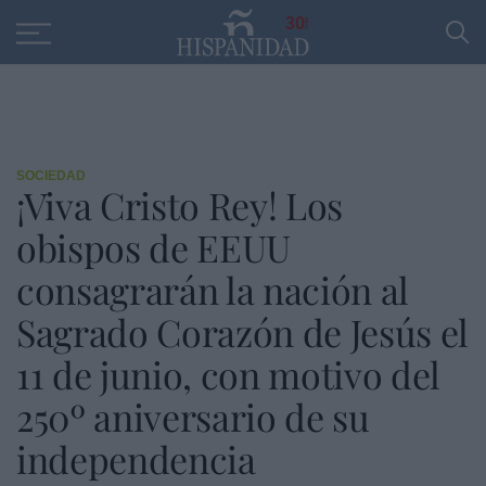
Educación
Entrevistas
PP
SANTANDER
R
30
SOCIEDAD
¡Viva Cristo Rey! Los
obispos de EEUU
consagrarán la nación al
Sagrado Corazón de Jesús el
11 de junio, con motivo del
250º aniversario de su
independencia