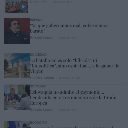
Redacción
08/08/26 06:00
ESPAÑA
“Ya que gobernamos mal, gobernemos
barato”
Eulogio López
08/08/26 06:00
SOCIEDAD
La batalla no es solo “híbrida” ni
“biopolítica”, sino espiritual... y la ganará la
Virgen
Gabriel Galdón
08/08/26 06:00
SOCIEDAD
Eslovaquia no admite el gaymonio...
bendecido en otros miembros de la Unión
Europea
Eulogio López
08/08/26 06:00
ECONOMÍA