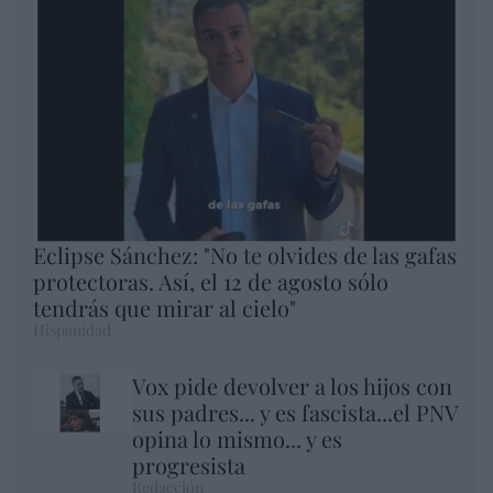
Eclipse Sánchez: "No te olvides de las gafas
protectoras. Así, el 12 de agosto sólo
tendrás que mirar al cielo"
Hispanidad
Vox pide devolver a los hijos con
sus padres... y es fascista...el PNV
opina lo mismo... y es
progresista
Redacción