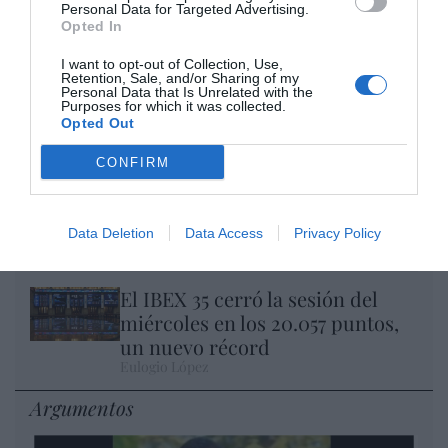
Personal Data for Targeted Advertising.
Opted In
I want to opt-out of Collection, Use,
Retention, Sale, and/or Sharing of my
Nokia, Ericsson... Huawei: lo que importan
Personal Data that Is Unrelated with the
son las patentes
Purposes for which it was collected.
Opted Out
Eulogio López
CONFIRM
Isabel Pantoja pierde dos pleitos
con Hacienda por 700.000
euros... suma y sigue
Data Deletion
Data Access
Privacy Policy
Eulogio López
El IBEX 35 cerró la sesión del
miércoles en los 20.057 puntos,
un nuevo récord
Eulogio López
Argumentos