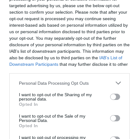
targeted advertising by us, please use the below opt-out
Diario de la corrupción sanchista. Hazte
section to confirm your selection. Please note that after your
Oír se manifiesta delante de La Mareta:
opt-out request is processed you may continue seeing
“Pedro Sánchez es un criminal”
interest-based ads based on personal information utilized by
us or personal information disclosed to third parties prior to
por Redacción
your opt-out. You may separately opt-out of the further
Artículos anteriores
disclosure of your personal information by third parties on the
IAB’s list of downstream participants. This information may
also be disclosed by us to third parties on the
IAB’s List of
Opinión
Downstream Participants
that may further disclose it to other
third parties.
Enormes minucias
por Eulogio López
Personal Data Processing Opt Outs
I want to opt-out of the Sharing of my
personal data.
Opted In
I want to opt-out of the Sale of my
Personal Data.
Opted In
I want to opt-out of processing my