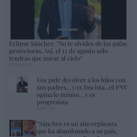
Eclipse Sánchez: "No te olvides de las gafas
protectoras. Así, el 12 de agosto sólo
tendrás que mirar al cielo"
Hispanidad
Vox pide devolver a los hijos con
sus padres... y es fascista...el PNV
opina lo mismo... y es
progresista
Redacción
“Sánchez es un sinvergüenza
que ha abandonado a su país,