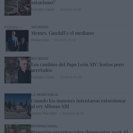
satanismo?
Eulogio López
09/08/26 06:00
SOCIEDAD
Memes. Gandalf y el mediano
Redacción
09/08/26 06:00
SOCIEDAD
Los cambios del Papa León XIV: lentos pero
acertados
Eulogio López
09/08/26 06:00
LA RESISTENCIA
Cuando los masones intentaron extorsionar
al rey Alfonso XIII
Javier Paredes
09/08/26 06:00
INTERNACIONAL
Primarias presidenciales demócratas 2028. El