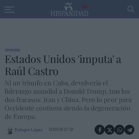
Educación
Entrevistas
PP
SANTANDER
R
30
OPINIÓN
Estados Unidos 'imputa' a
Raúl Castro
Ni un triunfo en Cuba, devolvería el
liderazgo mundial a Donald Trump, tras los
dos fracasos: Iran y China. Pero lo peor para
Occidente continua siendo la degeneración
de Europa.
21/05/26 07:18
Eulogio López