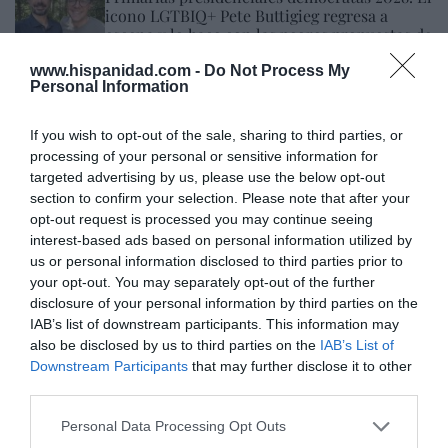
icono LGTBIQ+ Pete Buttigieg regresa a
escena y lo hace con las peores propuestas de
Biden
www.hispanidad.com -
Do Not Process My
Ignacio Aguirre
09/08/26 06:00
Personal Information
If you wish to opt-out of the sale, sharing to third parties, or
Marcelo Gullo: “El trabajo de desmitificar la
processing of your personal or sensitive information for
targeted advertising by us, please use the below opt-out
historia, de poner la verdadera, de
section to confirm your selection. Please note that after your
desmontar la falsificación, es un trabajo
opt-out request is processed you may continue seeing
cristiano"
interest-based ads based on personal information utilized by
us or personal information disclosed to third parties prior to
por Hispanidad
your opt-out. You may separately opt-out of the further
Artículos anteriores
disclosure of your personal information by third parties on the
IAB’s list of downstream participants. This information may
DIARIO DE LA CORRUPCIÓN SANCHISTA
also be disclosed by us to third parties on the
IAB’s List of
Downstream Participants
that may further disclose it to other
Diario de la corrupción sanchista. Hazte
third parties.
Oír se manifiesta delante de La Mareta:
Personal Data Processing Opt Outs
“Pedro Sánchez es un criminal”