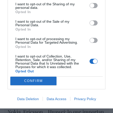
I want to opt-out of the Sharing of my
por Redacción
personal data.
Opted In
Artículos anteriores
I want to opt-out of the Sale of my
Opinión
Personal Data.
Opted In
Enormes minucias
I want to opt-out of processing my
Personal Data for Targeted Advertising.
por Eulogio López
Opted In
I want to opt-out of Collection, Use,
Retention, Sale, and/or Sharing of my
Personal Data that Is Unrelated with the
Purposes for which it was collected.
Opted Out
CONFIRM
Data Deletion
Data Access
Privacy Policy
Nokia, Ericsson... Huawei: lo que importan