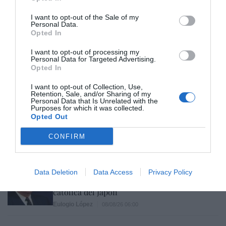
“biopolítica”, sino espiritual... y la ganará la
I want to opt-out of the Sale of my
Virgen
Personal Data.
Gabriel Galdón
08/08/26 06:00
Opted In
SOCIEDAD
I want to opt-out of processing my
Eslovaquia no admite el gaymonio...
Personal Data for Targeted Advertising.
bendecido en otros miembros de la Unión
Opted In
Europea
I want to opt-out of Collection, Use,
Eulogio López
08/08/26 06:00
Retention, Sale, and/or Sharing of my
Personal Data that Is Unrelated with the
Purposes for which it was collected.
ECONOMÍA
Opted Out
Seamos más responsables: no siempre el
banco tiene la culpa
CONFIRM
Eulogio López
08/08/26 06:00
INTERNACIONAL
La bomba de Hiroshima no perseguía a
Data Deletion
Data Access
Privacy Policy
Occidente, la de Nagasaki sí: era la ciudad
católica del Japón
Eulogio López
08/08/26 06:00