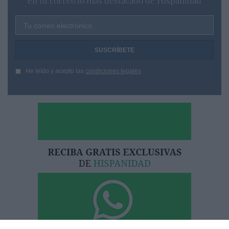
Tu correo electrónico...
He leído y acepto las
condiciones legales