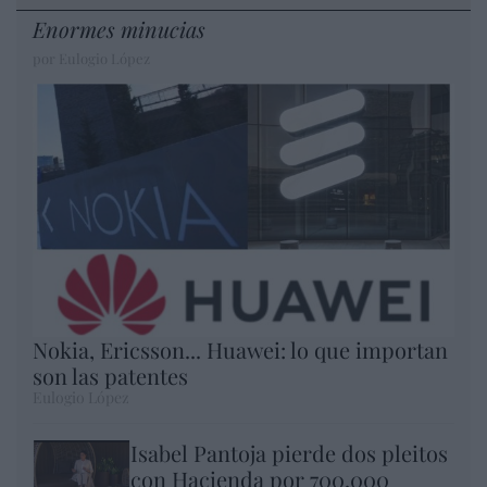
Enormes minucias
por Eulogio López
Nokia, Ericsson... Huawei: lo que importan
son las patentes
Eulogio López
Isabel Pantoja pierde dos pleitos
con Hacienda por 700.000