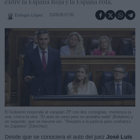
entre la España Roja y la España rota.
21/05/26 07:05
Eulogio López
El Gobierno responde al varapalo ZP con dos consignas, mentirosa la
una, cínica la otra: "El auto es serio pero no acredita nada” (Bolaños) y
un segundo, que se resume así: "Respeto a la justicia pero confianza
en Zapatero” (Sánchez)
Desde que se conociera el auto del juez
José Luis