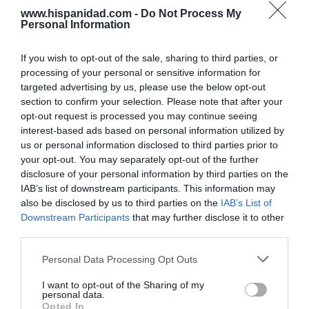
www.hispanidad.com -
Do Not Process My
Personal Information
Hoy destacamos
SOCIEDAD
If you wish to opt-out of the sale, sharing to third parties, or
Chat Control para ti, para mí, para todos,
processing of your personal or sensitive information for
¡por tu seguridad!
targeted advertising by us, please use the below opt-out
Humberto Pérez-Tomé
08/08/26 06:00
section to confirm your selection. Please note that after your
opt-out request is processed you may continue seeing
interest-based ads based on personal information utilized by
SOCIEDAD
us or personal information disclosed to third parties prior to
Memes. Mohamed en la boya
your opt-out. You may separately opt-out of the further
Redacción
08/08/26 06:00
disclosure of your personal information by third parties on the
IAB’s list of downstream participants. This information may
also be disclosed by us to third parties on the
IAB’s List of
ESPAÑA
Downstream Participants
that may further disclose it to other
“Ya que gobernamos mal, gobernemos
third parties.
barato”
Eulogio López
08/08/26 06:00
Personal Data Processing Opt Outs
I want to opt-out of the Sharing of my
personal data.
SOCIEDAD
Opted In
La batalla no es solo “híbrida” ni