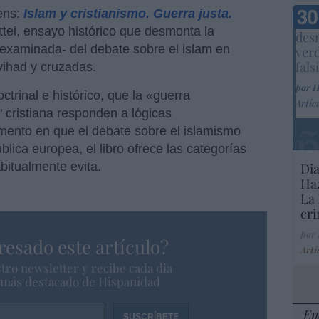
ens:
Islam y cristianismo. Guerra justa.
Marc
tei, ensayo histórico que desmonta la
desm
examinada- del debate sobre el islam en
ver
fals
yihad y cruzadas.
por 
ctrinal e histórico, que la «guerra
Artíc
" cristiana responden a lógicas
mento en que el debate sobre el islamismo
blica europea, el libro ofrece las categorías
bitualmente evita.
Dia
Haz
La 
cri
por
resado este artículo?
Artí
tro newsletter y recibe cada dia
o más destacado de Hispanidad
En