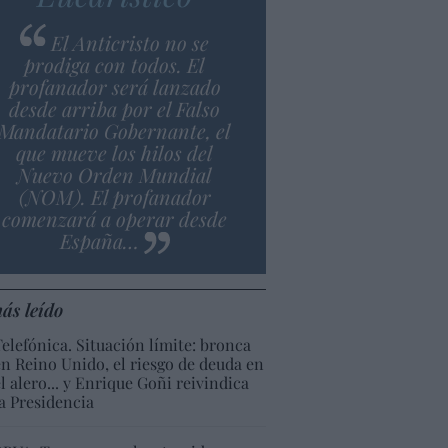
El Anticristo no se
prodiga con todos. El
profanador será lanzado
desde arriba por el Falso
Mandatario Gobernante, el
que mueve los hilos del
Nuevo Orden Mundial
(NOM). El profanador
comenzará a operar desde
España…
ás leído
Telefónica. Situación límite: bronca
en Reino Unido, el riesgo de deuda en
el alero... y Enrique Goñi reivindica
la Presidencia