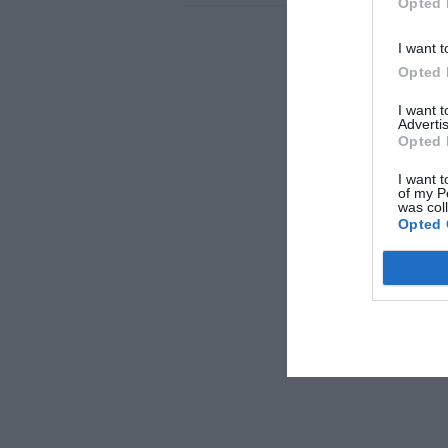
Opted 
I want t
Opted 
I want 
Advertis
Opted 
I want t
of my P
was col
Opted 