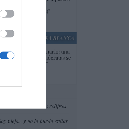
oductos y compañías
ricanas (y europeas)”
Ana Sánchez Arjona
culos anteriores
LA CASA BLANCA
U. Inquietante escenario: una
cera parte de los demócratas se
ine como “socialista”
Ignacio Aguirre
culos anteriores
tas al director
Dios es el señor de los eclipses
Soy viejo... y no lo puedo evitar