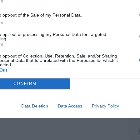
In
pr
ame
o opt-out of the Sale of my Personal Data.
por 
In
Artí
to opt-out of processing my Personal Data for Targeted
ing.
In
EEU
o opt-out of Collection, Use, Retention, Sale, and/or Sharing
ersonal Data that Is Unrelated with the Purposes for which it
ter
lected.
def
Out
por 
CONFIRM
Artí
Car
Data Deletion
Data Access
Privacy Policy