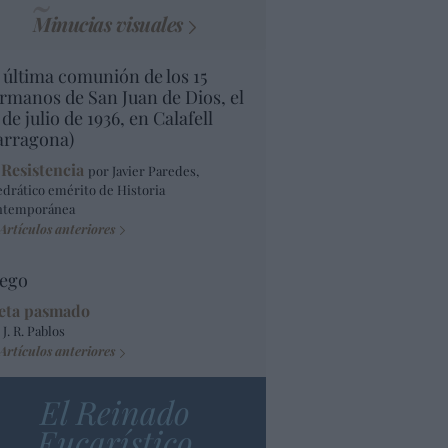
Minucias visuales
 última comunión de los 15
rmanos de San Juan de Dios, el
 de julio de 1936, en Calafell
arragona)
 Resistencia
por Javier Paredes,
edrático emérito de Historia
ntemporánea
Artículos anteriores
ego
eta pasmado
 J. R. Pablos
Artículos anteriores
El Reinado
Eucarístico