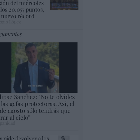
sión del miércoles
 los 20.057 puntos,
 nuevo récord
ogio López
gumentos
lipse Sánchez: "No te olvides
 las gafas protectoras. Así, el
 de agosto sólo tendrás que
rar al cielo"
panidad
x pide devolver a los