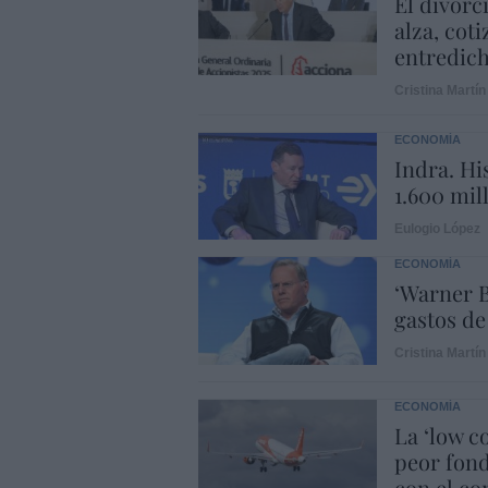
El divorc
alza, coti
entredic
Cristina Martín
ECONOMÍA
Indra. Hi
1.600 mil
Eulogio López
ECONOMÍA
‘Warner B
gastos de
Cristina Martín
ECONOMÍA
La ‘low c
peor fond
con el con