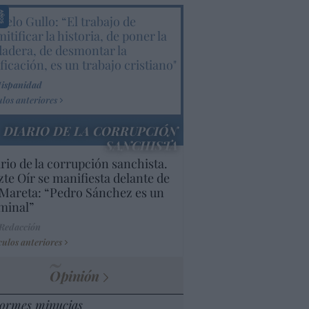
elo Gullo: “El trabajo de
itificar la historia, de poner la
dadera, de desmontar la
ificación, es un trabajo cristiano"
Hispanidad
ulos anteriores
DIARIO DE LA CORRUPCIÓN
SANCHISTA
rio de la corrupción sanchista.
te Oír se manifiesta delante de
Mareta: “Pedro Sánchez es un
minal”
 Redacción
culos anteriores
Opinión
ormes minucias