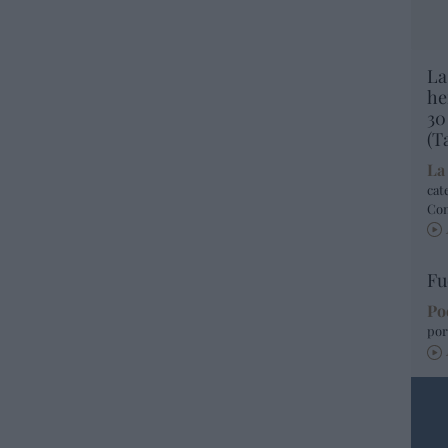
La
he
30
(T
La
cat
Co
Fu
Po
por