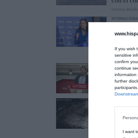
Cristina Martín
INTERNACIONA
Venezuela
un sector
www.hisp
quieren a
If you wish 
José Ángel Gut
sensitive in
confirm you
ECONOMÍA
continue se
El ‘gran’
information 
tren de a
further disc
participants
Cristina Martín
Downstream 
SOCIEDAD
Ataque cr
Nueva Yor
Persona
María
I want t
Redacción
0