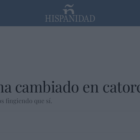
PP
SANTANDER
Religión
ha cambiado en catorc
s fingiendo que sí.