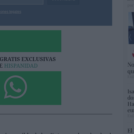
por
iones legales
No
qu
Eul
Is
do
Ha
eu
Eul
El