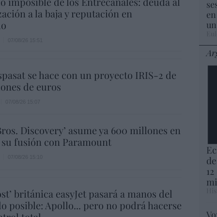
io imposible de los Entrecanales: deuda al
se
zación a la baja y reputación en
en
ho
un
Eul
07/08/26 15:51
Ar
spasat se hace con un proyecto IRIS-2 de
lones de euros
07/08/26 15:07
ros. Discovery’ asume ya 600 millones en
 su fusión con Paramount
Ec
07/08/26 15:10
de
12
mi
His
ost’ británica easyJet pasará a manos del
o posible: Apollo... pero no podrá hacerse
Vo
trol total