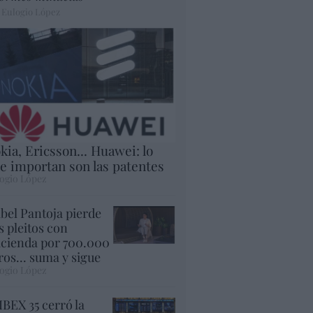
 Eulogio López
kia, Ericsson... Huawei: lo
e importan son las patentes
ogio López
abel Pantoja pierde
s pleitos con
cienda por 700.000
ros... suma y sigue
ogio López
 IBEX 35 cerró la