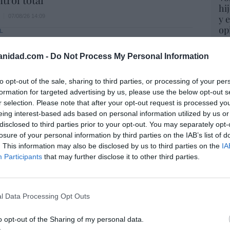
hi
07/08/26 14:09
y 
op
L
pr
. Comienza el diálogo entre chavismo y
Red
 de la oposición, pero los venezolanos
anidad.com -
Do Not Process My Personal Information
 Corina
“S
to opt-out of the sale, sharing to third parties, or processing of your per
si
iérrez
07/08/26 11:46
formation for targeted advertising by us, please use the below opt-out s
ab
r selection. Please note that after your opt-out request is processed y
po
eing interest-based ads based on personal information utilized by us or
Es
 logro del ministro Puente: los usuarios de
disclosed to third parties prior to your opt-out. You may separately opt-
Go
lta velocidad caen un 15,5% hasta junio
losure of your personal information by third parties on the IAB’s list of
co
. This information may also be disclosed by us to third parties on the
IA
Ma
07/08/26 12:37
Participants
that may further disclose it to other third parties.
ce
His
istianófobo en la muy ‘woke’ ciudad de
k: destrozan una imagen de la Virgen
l Data Processing Opt Outs
“E
o opt-out of the Sharing of my personal data.
7/08/26 11:46
pon