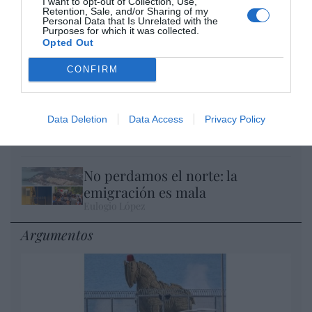
I want to opt-out of Collection, Use,
Retention, Sale, and/or Sharing of my
Personal Data that Is Unrelated with the
Purposes for which it was collected.
El IBEX 35 cerró la sesión del miércoles en
Opted Out
los 20.057 puntos, un nuevo récord
CONFIRM
Eulogio López
Ceuta. Nuestra Señora de África:
Data Deletion
Data Access
Privacy Policy
convertir al musulmán
Eulogio López
No perdamos el norte: la
emigración es mala
Eulogio López
Argumentos