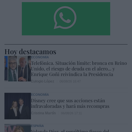
Hoy destacamos
ECONOMÍA
Telefónica. Situación límite: bronca en Reino
Unido, el riesgo de deuda en el alero... y
Enrique Goñi reivindica la Presidencia
Eulogio López
06/08/26 16:47
ECONOMÍA
Disney cree que sus acciones están
infravaloradas y hará más recompras
Cristina Martín
06/08/26 17:11
ESPAÑA
Yolanda Díaz, el penúltimo fiasco del