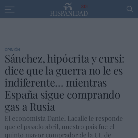
Educación
Entrevistas
PP
SANTANDER
R
30
OPINIÓN
Sánchez, hipócrita y cursi:
dice que la guerra no le es
indiferente… mientras
España sigue comprando
gas a Rusia
El economista Daniel Lacalle le responde
que el pasado abril, nuestro país fue el
quinto mayor comprador de la UE de