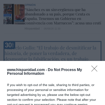
OPINIÓN
“Sánchez es un sinvergüenza que ha
abandonado a su país, porque Ceuta es
España. Tenemos un Gobierno en
connivencia con Marruecos”: acusa una ceutí
Hispanidad
06/08/26 11:30
Marcelo Gullo: “El trabajo de desmitificar la
historia, de poner la verdadera, de
desmontar la falsificación, es un trabajo
cristiano"
www.hispanidad.com -
Do Not Process My
por Hispanidad
Personal Information
Artículos anteriores
If you wish to opt-out of the sale, sharing to third parties, or
DIARIO DE LA CORRUPCIÓN SANCHISTA
processing of your personal or sensitive information for
targeted advertising by us, please use the below opt-out
section to confirm your selection. Please note that after your
Diario de la corrupción sanchista. La
opt-out request is processed you may continue seeing