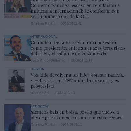
Gobierno Sánchez, escaso en reputación e
influencia internacional: se conforma con
ser la número dos de la OIT
Cristina Martín
06/08/26 12:41
INTERNACIONAL
Colombia. De la Espriella toma posesión
como presidente, entre amenazas terroristas
del ELN y el sabotaje de la Izquierda
José Ángel Gutiérrez
06/08/26 12:35
OPINIÓN
Vox pide devolver a los hijos con sus padres...
y es fascista...el PNV opina lo mismo... y es
progresista
Redacción
06/08/26 17:03
ECONOMÍA
Siemens baja en bolsa, pese a que vuelve a
elevar previsiones, tras un trimestre récord
Cristina Martín
06/08/26 15:12