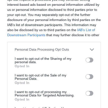
Audiencia Nacional prorroga seis meses la
interest-based ads based on personal information utilized by
investigación del caso Koldo, ante el
us or personal information disclosed to third parties prior to
ingente material incautado por la UCO
your opt-out. You may separately opt-out of the further
disclosure of your personal information by third parties on the
por Redacción
IAB’s list of downstream participants. This information may
Artículos anteriores
also be disclosed by us to third parties on the
IAB’s List of
Downstream Participants
that may further disclose it to other
third parties.
Opinión
Personal Data Processing Opt Outs
Enormes minucias
por Eulogio López
I want to opt-out of the Sharing of my
personal data.
Opted In
I want to opt-out of the Sale of my
Personal Data.
Opted In
I want to opt-out of processing my
Personal Data for Targeted Advertising.
Opted In