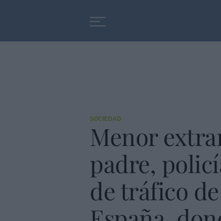
Educación
Entrevistas
SOCIEDAD
Menor extra
padre, polic
de tráfico d
España, dond