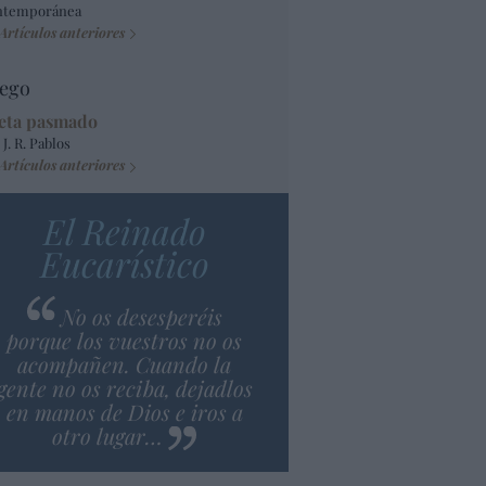
ntemporánea
Artículos anteriores
ego
eta pasmado
 J. R. Pablos
Artículos anteriores
El Reinado
Eucarístico
No os desesperéis
porque los vuestros no os
acompañen. Cuando la
gente no os reciba, dejadlos
en manos de Dios e iros a
otro lugar…