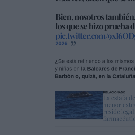
Bien, nosotros también
los que se hizo prueba 
pic.twitter.com/9xI6OD
2026
¿Se está refiriendo a los mismos
y niñas en
la Baleares de Franc
Barbón o, quizá, en la Cataluña
RELACIONADO
La estafa d
menor extr
reside lega
farmacéuti