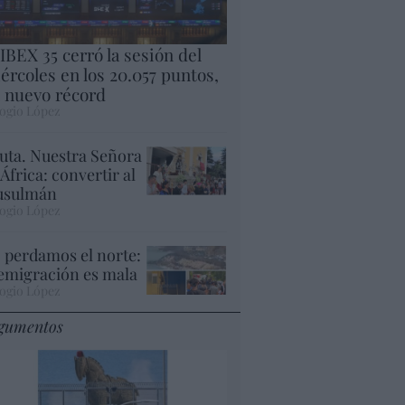
 IBEX 35 cerró la sesión del
ércoles en los 20.057 puntos,
 nuevo récord
ogio López
uta. Nuestra Señora
 África: convertir al
sulmán
ogio López
 perdamos el norte:
 emigración es mala
ogio López
gumentos