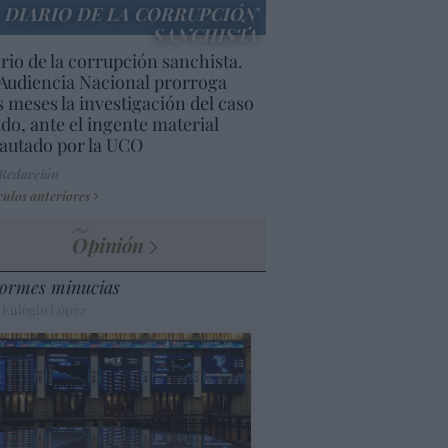
DIARIO DE LA CORRUPCIÓN
SANCHISTA
rio de la corrupción sanchista.
Audiencia Nacional prorroga
s meses la investigación del caso
do, ante el ingente material
autado por la UCO
 Redacción
culos anteriores
Opinión
ormes minucias
 Eulogio López