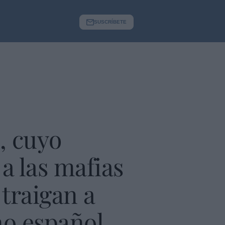
SUSCRÍBETE
, cuyo
a las mafias
 traigan a
o español...