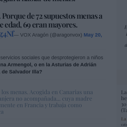
. Porque de 72 supuestos menas a
de edad, 69 eran mayores.
E
g4Nf
— VOX Aragón (@aragonvox)
May 20,
d
 servicios sociales que desprotegieron a niños
ina Armengol, o en la Asturias de Adrián
 de Salvador Illa?
e los menas. Acogida en Canarias una
La
anjera no acompañada... cuya madre
he
30
lmente en Francia y trabaja como
(T
ca
La
cat