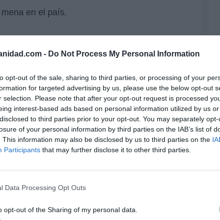
 mena en el país.
e los menas. Acogida en Canarias una
El
anidad.com -
Do Not Process My Personal Information
anjera no acompañada... cuya madre
His
lmente en Francia y trabaja como
to opt-out of the sale, sharing to third parties, or processing of your per
ca
Te
formation for targeted advertising by us, please use the below opt-out s
RT
r selection. Please note that after your opt-out request is processed y
ido por Hispanidad sobre un menor senegalés
lo
eing interest-based ads based on personal information utilized by us or
Ce
disclosed to third parties prior to your opt-out. You may separately opt-
anarias mientras sus padres residen en
li
losure of your personal information by third parties on the IAB’s list of
di
. This information may also be disclosed by us to third parties on the
IA
hu
Participants
that may further disclose it to other third parties.
po
e los menas. Un menor senegalés
His
en un centro de Canarias mientras sus
den en Francia y su tío en Barcelona
l Data Processing Opt Outs
Cu
tu
o opt-out of the Sharing of my personal data.
Red