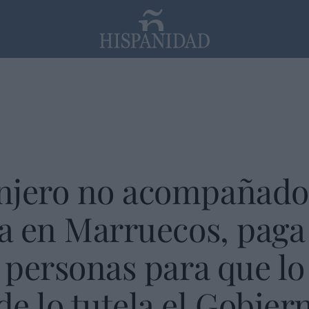
PP
SANTANDER
Religión
njero no acompañado
ía en Marruecos, paga 
e personas para que lo
e lo tutela el Gobiern