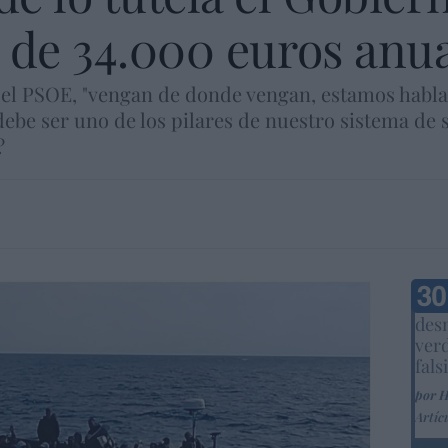
 de 34.000 euros anu
el PSOE, "vengan de donde vengan, estamos hablan
 debe ser uno de los pilares de nuestro sistema de 
?
Marc
desm
ver
fals
por 
Artíc