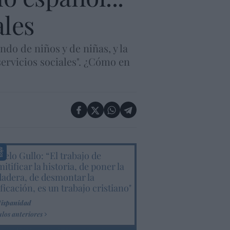
ales
do de niños y de niñas, y la
servicios sociales". ¿Cómo en
elo Gullo: “El trabajo de
itificar la historia, de poner la
dadera, de desmontar la
ificación, es un trabajo cristiano"
Hispanidad
ulos anteriores