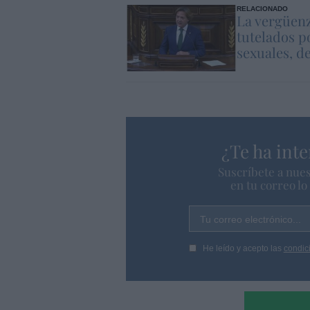
RELACIONADO
La vergüenz
tutelados p
sexuales, d
¿Te ha inte
Suscríbete a nues
en tu correo l
Tu correo electrónico...
He leído y acepto las
condic