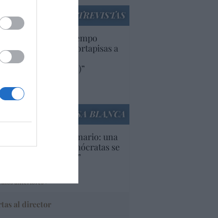
ENTREVISTAS
uropa lleva mucho tiempo
iendo aranceles y cortapisas a
oductos y compañías
ricanas (y europeas)”
Ana Sánchez Arjona
culos anteriores
LA CASA BLANCA
U. Inquietante escenario: una
cera parte de los demócratas se
ine como “socialista”
Ignacio Aguirre
culos anteriores
tas al director