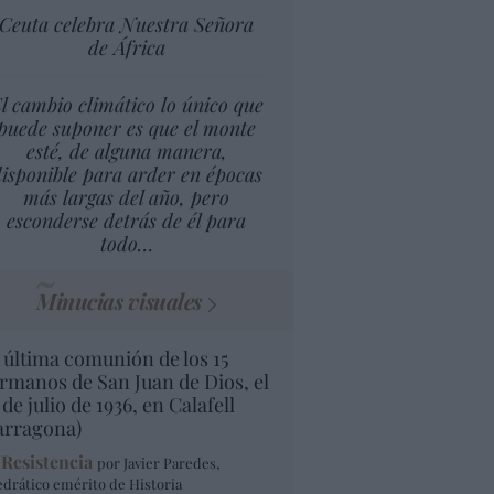
Ceuta celebra Nuestra Señora
de África
l cambio climático lo único que
puede suponer es que el monte
esté, de alguna manera,
isponible para arder en épocas
más largas del año, pero
esconderse detrás de él para
todo…
Minucias visuales
 última comunión de los 15
rmanos de San Juan de Dios, el
 de julio de 1936, en Calafell
arragona)
 Resistencia
por Javier Paredes,
edrático emérito de Historia