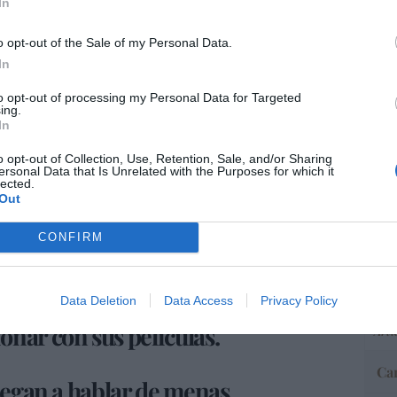
In
rias ... cuya madre reside legalmente en
ica.
o opt-out of the Sale of my Personal Data.
In
“E
pon
a. Chalet para seis menores extranjeros
to opt-out of processing my Personal Data for Targeted
pr
dos, con piscina, jardín, móviles,
ing.
ame
In
tflix, consolas y videojuegos... Todo muy
por 
o opt-out of Collection, Use, Retention, Sale, and/or Sharing
Artí
ersonal Data that Is Unrelated with the Purposes for which it
lected.
Out
OE "vengan de donde vengan, estamos hablando
tención a la infancia debe ser uno de los
CONFIRM
vicios sociales".
EEU
ter
def
Data Deletion
Data Access
Privacy Policy
por 
nar con sus películas.
Artí
Car
niegan a hablar de menas.