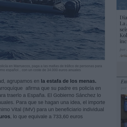
Dia
La 
sei
Kol
inc
por
Artí
icía en Marruecos, paga a las mafias de tráfico de personas para
erno español... con un coste de 34.000 euros anuales
En
dad, agrupamos en
la estafa de los menas.
rroquíque afirma que su padre es policía en
por
ra traerlo a España. El Gobierno Sánchez lo
nuales. Para que se hagan una idea, el importe
imo Vital (IMV) para un beneficiario individual
euros
, lo que equivale a 733,60 euros