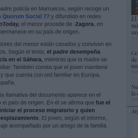
padre policía en Marruecos, según recoge un
n Quorum Social 77
y difundido en redes
El
oToday,
el menor procede de
Zagora
, en
mi
un
 permanece en su país de origen.
Eul
itores del menor están casados y conviven en
os. Según el texto,
el padre desempeña
Ce
de
ía en el Sáhara,
mientras que la madre se
mu
miliar. También consta que el joven mantiene
Eul
 y que cuenta con red familiar en Europa,
spaña.
No
la
ás llamativa del documento aparece en el
Eul
n el país de origen. En él se afirma que
fue el
niciar el proceso migratorio y quien
Ar
desplazamiento
. El joven, según el informe,
viaje acompañado por un amigo de la familia