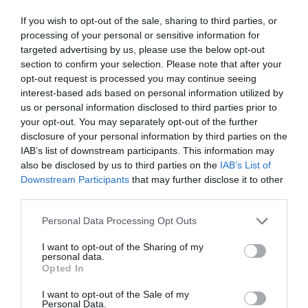
Eslovaquia no admite el gaymonio...
bendecido en otros miembros de la Unión
If you wish to opt-out of the sale, sharing to third parties, or
Europea
processing of your personal or sensitive information for
Eulogio López
08/08/26 06:00
targeted advertising by us, please use the below opt-out
section to confirm your selection. Please note that after your
ECONOMÍA
opt-out request is processed you may continue seeing
Seamos más responsables: no siempre el
interest-based ads based on personal information utilized by
banco tiene la culpa
us or personal information disclosed to third parties prior to
Eulogio López
08/08/26 06:00
your opt-out. You may separately opt-out of the further
disclosure of your personal information by third parties on the
INTERNACIONAL
IAB’s list of downstream participants. This information may
La bomba de Hiroshima no perseguía a
also be disclosed by us to third parties on the
IAB’s List of
Occidente, la de Nagasaki sí: era la ciudad
Downstream Participants
that may further disclose it to other
católica del Japón
third parties.
Eulogio López
08/08/26 06:00
Personal Data Processing Opt Outs
I want to opt-out of the Sharing of my
Marcelo Gullo: “El trabajo de desmitificar la
personal data.
Opted In
historia, de poner la verdadera, de
desmontar la falsificación, es un trabajo
I want to opt-out of the Sale of my
Personal Data.