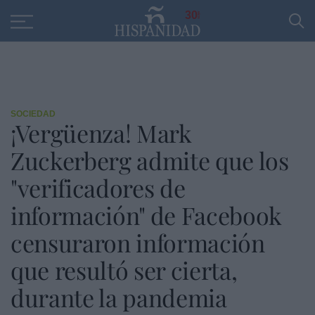
Educación
Entrevistas
PP
SANTANDER
R
30
SOCIEDAD
¡Vergüenza! Mark
Zuckerberg admite que los
"verificadores de
información" de Facebook
censuraron información
que resultó ser cierta,
durante la pandemia