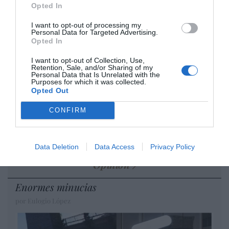
cristiano"
Opted In
por Hispanidad
I want to opt-out of processing my
Artículos anteriores
Personal Data for Targeted Advertising.
Opted In
DIARIO DE LA CORRUPCIÓN SANCHISTA
I want to opt-out of Collection, Use,
Retention, Sale, and/or Sharing of my
Personal Data that Is Unrelated with the
Diario de la corrupción sanchista. Hazte
Purposes for which it was collected.
Opted Out
Oír se manifiesta delante de La Mareta:
“Pedro Sánchez es un criminal”
CONFIRM
por Redacción
Artículos anteriores
Data Deletion
Data Access
Privacy Policy
Opinión
Enormes minucias
por Eulogio López