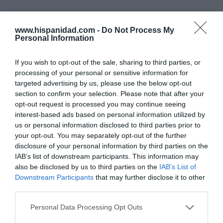
Opinión
www.hispanidad.com -
Do Not Process My
Personal Information
Enormes minucias
por Eulogio López
If you wish to opt-out of the sale, sharing to third parties, or
processing of your personal or sensitive information for
targeted advertising by us, please use the below opt-out
section to confirm your selection. Please note that after your
opt-out request is processed you may continue seeing
interest-based ads based on personal information utilized by
us or personal information disclosed to third parties prior to
your opt-out. You may separately opt-out of the further
disclosure of your personal information by third parties on the
IAB’s list of downstream participants. This information may
also be disclosed by us to third parties on the
IAB’s List of
Downstream Participants
that may further disclose it to other
Nokia, Ericsson... Huawei: lo que importan
third parties.
son las patentes
Personal Data Processing Opt Outs
Eulogio López