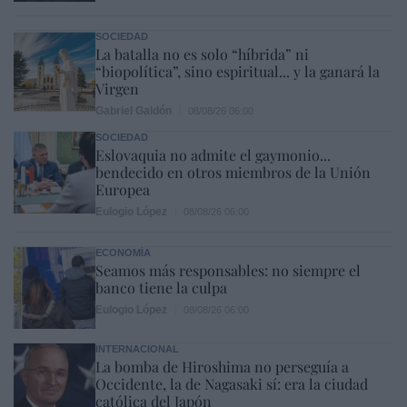
SOCIEDAD
La batalla no es solo “híbrida” ni
“biopolítica”, sino espiritual... y la ganará la
Virgen
Gabriel Galdón
08/08/26 06:00
SOCIEDAD
Eslovaquia no admite el gaymonio...
bendecido en otros miembros de la Unión
Europea
Eulogio López
08/08/26 06:00
ECONOMÍA
Seamos más responsables: no siempre el
banco tiene la culpa
Eulogio López
08/08/26 06:00
INTERNACIONAL
La bomba de Hiroshima no perseguía a
Occidente, la de Nagasaki sí: era la ciudad
católica del Japón