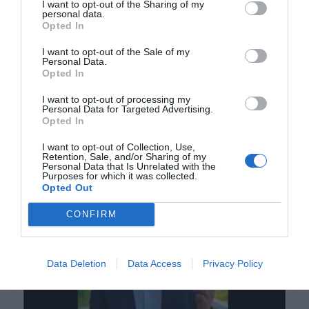
I want to opt-out of the Sharing of my
personal data.
Isabel Pantoja pierde dos pleitos
Opted In
con Hacienda por 700.000
euros... suma y sigue
I want to opt-out of the Sale of my
Personal Data.
Eulogio López
Opted In
El IBEX 35 cerró la sesión del
I want to opt-out of processing my
Personal Data for Targeted Advertising.
miércoles en los 20.057 puntos,
Opted In
un nuevo récord
I want to opt-out of Collection, Use,
Eulogio López
Retention, Sale, and/or Sharing of my
Personal Data that Is Unrelated with the
Argumentos
Purposes for which it was collected.
Opted Out
CONFIRM
Data Deletion
Data Access
Privacy Policy