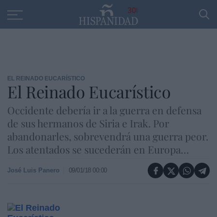
Educación
Entrevistas
PP
SANTANDER
R
30
EL REINADO EUCARÍSTICO
El Reinado Eucarístico
Occidente debería ir a la guerra en defensa
de sus hermanos de Siria e Irak. Por
abandonarles, sobrevendrá una guerra peor.
Los atentados se sucederán en Europa…
José Luis Panero
09/01/18 00:00