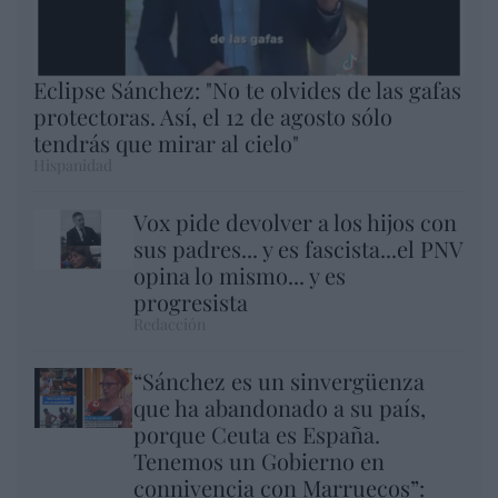
Eclipse Sánchez: "No te olvides de las gafas
protectoras. Así, el 12 de agosto sólo
tendrás que mirar al cielo"
Hispanidad
Vox pide devolver a los hijos con
sus padres... y es fascista...el PNV
opina lo mismo... y es
progresista
Redacción
“Sánchez es un sinvergüenza
que ha abandonado a su país,
porque Ceuta es España.
Tenemos un Gobierno en
connivencia con Marruecos”: