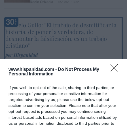
Rocío Orizaola
05/08/26 13:32
Marcelo Gullo: “El trabajo de desmitificar la
historia, de poner la verdadera, de
desmontar la falsificación, es un trabajo
cristiano"
por Hispanidad
Artículos anteriores
www.hispanidad.com -
Do Not Process My
Personal Information
DIARIO DE LA CORRUPCIÓN SANCHISTA
If you wish to opt-out of the sale, sharing to third parties, or
Diario de la corrupción sanchista. Bolaños
processing of your personal or sensitive information for
se reunió en el año 2025 hasta seis veces
targeted advertising by us, please use the below opt-out
con Zapatero, mientras se desarrollaba la
section to confirm your selection. Please note that after your
investigación judicial sobre la aerolínea
opt-out request is processed you may continue seeing
Plus Ultra
interest-based ads based on personal information utilized by
us or personal information disclosed to third parties prior to