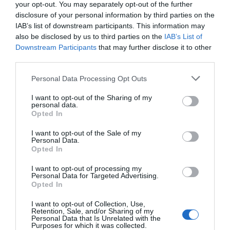
por Redacción
your opt-out. You may separately opt-out of the further
Artículos anteriores
disclosure of your personal information by third parties on the
IAB’s list of downstream participants. This information may
also be disclosed by us to third parties on the
IAB’s List of
Opinión
Downstream Participants
that may further disclose it to other
third parties.
Enormes minucias
por Eulogio López
Personal Data Processing Opt Outs
I want to opt-out of the Sharing of my
personal data.
Opted In
I want to opt-out of the Sale of my
Personal Data.
Opted In
I want to opt-out of processing my
Personal Data for Targeted Advertising.
Opted In
I want to opt-out of Collection, Use,
Retention, Sale, and/or Sharing of my
No perdamos el norte: la emigración es
Personal Data that Is Unrelated with the
mala
Purposes for which it was collected.