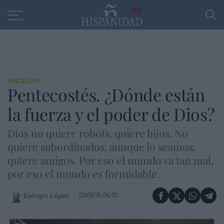
Educación
Entrevistas
PP
SANTANDER
R
30
SOCIEDAD
Pentecostés. ¿Dónde están
la fuerza y el poder de Dios?
Dios no quiere robots, quiere hijos. No
quiere subordinados, aunque lo seamos,
quiere amigos. Por eso el mundo va tan mal,
por eso el mundo es formidable.
23/05/26 06:00
Eulogio López