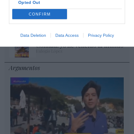
Opted Out
Eulogio López
CONFIRM
Milagros de nuestro tiempo
Eulogio López
Data Deletion
Data Access
Privacy Policy
Confiad: yo he vencido al mundo
Eulogio López
Argumentos