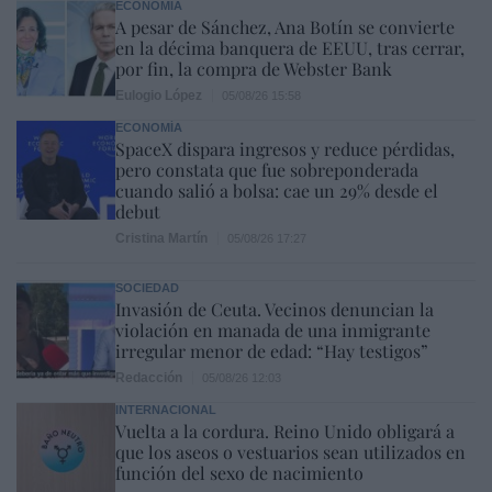
ECONOMÍA
A pesar de Sánchez, Ana Botín se convierte
en la décima banquera de EEUU, tras cerrar,
por fin, la compra de Webster Bank
Eulogio López
05/08/26 15:58
ECONOMÍA
SpaceX dispara ingresos y reduce pérdidas,
pero constata que fue sobreponderada
cuando salió a bolsa: cae un 29% desde el
debut
Cristina Martín
05/08/26 17:27
SOCIEDAD
Invasión de Ceuta. Vecinos denuncian la
violación en manada de una inmigrante
irregular menor de edad: “Hay testigos”
Redacción
05/08/26 12:03
INTERNACIONAL
Vuelta a la cordura. Reino Unido obligará a
que los aseos o vestuarios sean utilizados en
función del sexo de nacimiento