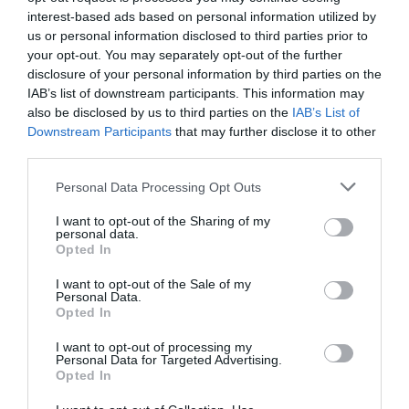
interest-based ads based on personal information utilized by
Zapatero en público, como hoy el ministro de
us or personal information disclosed to third parties prior to
Justicia,
Félix Bolaños
, quien ha reiterado su
your opt-out. You may separately opt-out of the further
"confianza" en el expresidente.
disclosure of your personal information by third parties on the
IAB’s list of downstream participants. This information may
also be disclosed by us to third parties on the
IAB’s List of
ETIQUETAS:
DIARIO DE LA CORRUPCIÓN SANCHISTA
Downstream Participants
that may further disclose it to other
third parties.
Personal Data Processing Opt Outs
¿Te ha interesado este artículo?
I want to opt-out of the Sharing of my
personal data.
Suscríbete a nuestro newsletter y recibe cada dia
Opted In
en tu correo lo más destacado de Hispanidad
I want to opt-out of the Sale of my
Personal Data.
Tu correo electrónico...
Opted In
I want to opt-out of processing my
Personal Data for Targeted Advertising.
Opted In
He leído y acepto las
condiciones legales