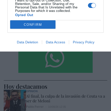
I want to opt-out of Collection, Use,
Retention, Sale, and/or Sharing of my
Personal Data that Is Unrelated with the
Purposes for which it was collected.
Opted Out
CONFIRM
Data Deletion
Data Access
Privacy Policy
Hoy destacamos
OPINIÓN
Al final, la culpa de la invasión de Ceuta va a
ser de Meloni
Pablo Ferrer
10/08/26 12:35