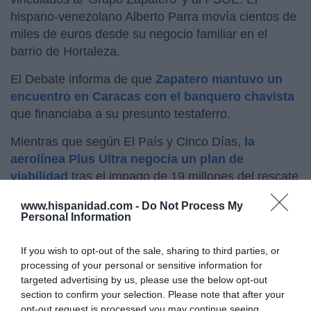
hispano-venezolano Alberto Parra movía cientos de
miles de euros desde su negocio familiar en el
barrio de Hortaleza.
El Debate informa de que
Zapatero mantuvo un
encuentro en Caracas con el banquero chavista
que financiaba a su presunto testaferro.
Mientras que según El País y Cinco Días,
la
aerolínea Plus Ultra negocia un plan de
viabilidad
tras el impago de 19 millones del rescate
en marzo y 50 reuniones con la SEPI.
www.hispanidad.com -
Do Not Process My
Personal Information
RELACIONADO
María San Gil desmonta el mito de
If you wish to opt-out of the sale, sharing to third parties, or
que Zapatero acabase con ETA: “Es
processing of your personal or sensitive information for
el gran farsante de esta historia”
targeted advertising by us, please use the below opt-out
section to confirm your selection. Please note that after your
Y a todo esto, el Gobierno sigue apoyando a
opt-out request is processed you may continue seeing