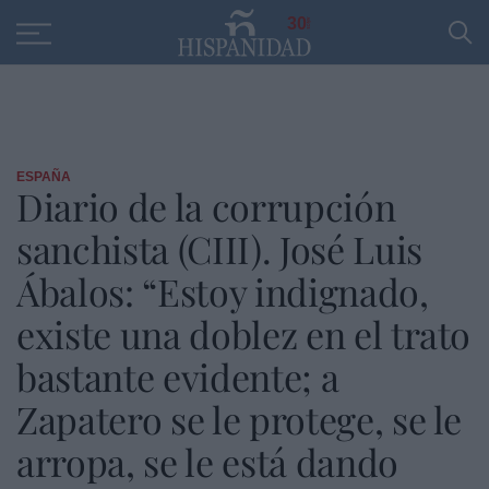
Educación
Entrevistas
PP
SANTANDER
R
30
ESPAÑA
Diario de la corrupción
sanchista (CIII). José Luis
Ábalos: “Estoy indignado,
existe una doblez en el trato
bastante evidente; a
Zapatero se le protege, se le
arropa, se le está dando