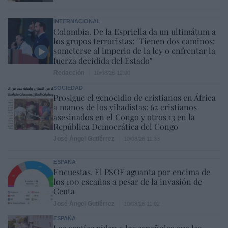
INTERNACIONAL
Colombia. De la Espriella da un ultimátum a
los grupos terroristas: "Tienen dos caminos:
someterse al imperio de la ley o enfrentar la
fuerza decidida del Estado"
Redacción
10/08/26 12:00
SOCIEDAD
Prosigue el genocidio de cristianos en África
a manos de los yihadistas: 62 cristianos
asesinados en el Congo y otros 13 en la
República Democrática del Congo
José Ángel Gutiérrez
10/08/26 11:33
ESPAÑA
Encuestas. El PSOE aguanta por encima de
los 100 escaños a pesar de la invasión de
Ceuta
José Ángel Gutiérrez
10/08/26 11:02
ESPAÑA