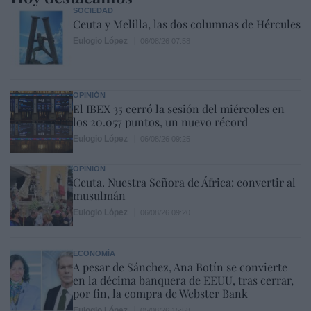
SOCIEDAD
Ceuta y Melilla, las dos columnas de Hércules
Eulogio López
06/08/26 07:58
OPINIÓN
El IBEX 35 cerró la sesión del miércoles en
los 20.057 puntos, un nuevo récord
Eulogio López
06/08/26 09:25
OPINIÓN
Ceuta. Nuestra Señora de África: convertir al
musulmán
Eulogio López
06/08/26 09:20
ECONOMÍA
A pesar de Sánchez, Ana Botín se convierte
en la décima banquera de EEUU, tras cerrar,
por fin, la compra de Webster Bank
Eulogio López
05/08/26 15:58