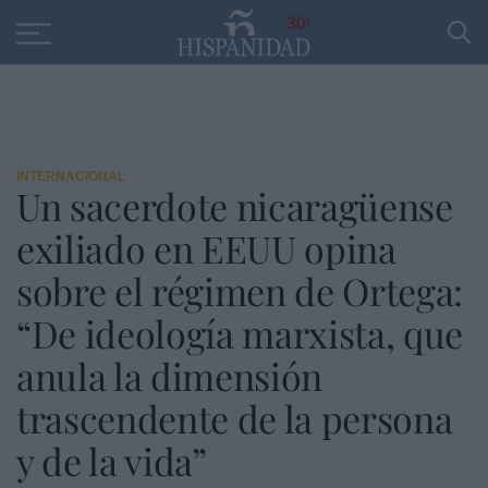
Educación
Entrevistas
PP
SANTANDER
R
30
INTERNACIONAL
Un sacerdote nicaragüense
exiliado en EEUU opina
sobre el régimen de Ortega:
“De ideología marxista, que
anula la dimensión
trascendente de la persona
y de la vida”