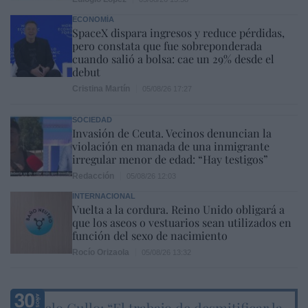
ECONOMÍA
SpaceX dispara ingresos y reduce pérdidas,
pero constata que fue sobreponderada
cuando salió a bolsa: cae un 29% desde el
debut
Cristina Martín
05/08/26 17:27
SOCIEDAD
Invasión de Ceuta. Vecinos denuncian la
violación en manada de una inmigrante
irregular menor de edad: “Hay testigos”
Redacción
05/08/26 12:03
INTERNACIONAL
Vuelta a la cordura. Reino Unido obligará a
que los aseos o vestuarios sean utilizados en
función del sexo de nacimiento
Rocío Orizaola
05/08/26 13:32
Marcelo Gullo: “El trabajo de desmitificar la