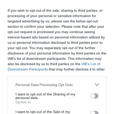
detuvieron, no lo pude llevar al
preescolar, hoy ya se graduó de
If you wish to opt-out of the sale, sharing to third parties, or
bachiller y se…
processing of your personal or sensitive information for
targeted advertising by us, please use the below opt-out
pic.twitter.com/yNvRbSOsnn
—
section to confirm your selection. Please note that after your
Emmanuel Rincón (@EmmaRincon)
May 21,
opt-out request is processed you may continue seeing
2026
interest-based ads based on personal information utilized by
us or personal information disclosed to third parties prior to
your opt-out. You may separately opt-out of the further
disclosure of your personal information by third parties on the
ETIQUETAS:
ACTUALIDAD Y NOTICIAS DE HISPANOAMÉRICA
IAB’s list of downstream participants. This information may
also be disclosed by us to third parties on the
IAB’s List of
Downstream Participants
that may further disclose it to other
third parties.
¿Te ha interesado este artículo?
Personal Data Processing Opt Outs
Suscríbete a nuestro newsletter y recibe cada dia
I want to opt-out of the Sharing of my
en tu correo lo más destacado de Hispanidad
personal data.
Opted In
Tu correo electrónico...
I want to opt-out of the Sale of my