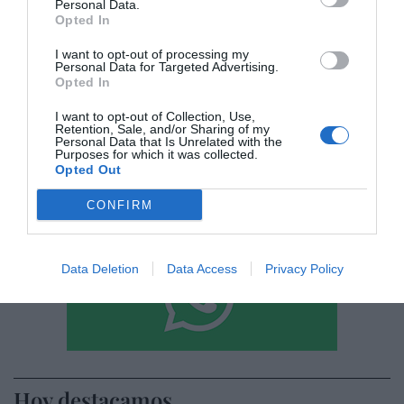
Personal Data.
Opted In
I want to opt-out of processing my
Personal Data for Targeted Advertising.
He leído y acepto las
condiciones legales
Opted In
I want to opt-out of Collection, Use,
Retention, Sale, and/or Sharing of my
Personal Data that Is Unrelated with the
Purposes for which it was collected.
Opted Out
CONFIRM
Data Deletion
Data Access
Privacy Policy
Hoy destacamos