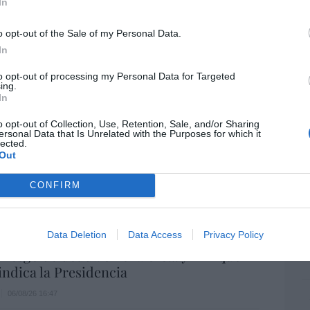
In
ame
uros... suma y sigue
por 
07/08/26 09:35
o opt-out of the Sale of my Personal Data.
Artí
In
o de la guerra cristera: ¡Viva Cristo Rey!
to opt-out of processing my Personal Data for Targeted
ing.
artínez
07/08/26 08:41
In
EEU
ter
o opt-out of Collection, Use, Retention, Sale, and/or Sharing
def
ersonal Data that Is Unrelated with the Purposes for which it
lected.
por 
Out
rítica a un obispo supone una falta de
Artí
CONFIRM
Car
07/08/26 08:38
Data Deletion
Data Access
Privacy Policy
a. Situación límite: bronca en Reino
 riesgo de deuda en el alero... y Enrique
indica la Presidencia
06/08/26 16:47