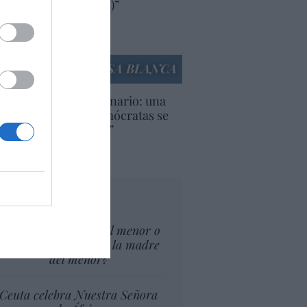
ricanas (y europeas)”
Ana Sánchez Arjona
culos anteriores
LA CASA BLANCA
U. Inquietante escenario: una
cera parte de los demócratas se
ine como “socialista”
Ignacio Aguirre
culos anteriores
tas al director
¿El Superior interés el menor o
el superior interés de la madre
del menor?
Ceuta celebra Nuestra Señora