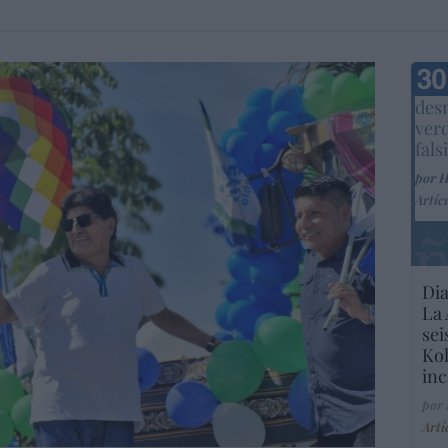
Marc
desm
ver
fals
por 
Artíc
Dia
La 
sei
Kol
inc
por
Artí