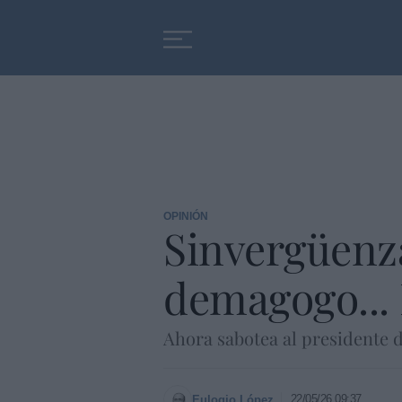
Educación
Entrevistas
OPINIÓN
Sinvergüenza
demagogo... 
Ahora sabotea al presidente 
22/05/26 09:37
Eulogio López