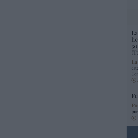
La
he
30
(T
La
cat
Co
Fu
Po
por