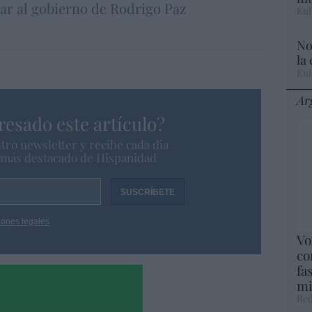
zar al gobierno de Rodrigo Paz
Eul
No
la
Eul
Ar
resado este artículo?
tro newsletter y recibe cada dia
o más destacado de Hispanidad
iones legales
Vo
co
fa
mi
Red