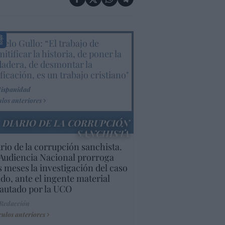
elo Gullo: “El trabajo de
itificar la historia, de poner la
dadera, de desmontar la
ificación, es un trabajo cristiano"
Hispanidad
ulos anteriores
DIARIO DE LA CORRUPCIÓN
SANCHISTA
rio de la corrupción sanchista.
Audiencia Nacional prorroga
s meses la investigación del caso
do, ante el ingente material
autado por la UCO
 Redacción
culos anteriores