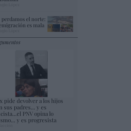
ogio López
 perdamos el norte:
 emigración es mala
ogio López
gumentos
x pide devolver a los hijos
n sus padres... y es
scista...el PNV opina lo
smo... y es progresista
acción