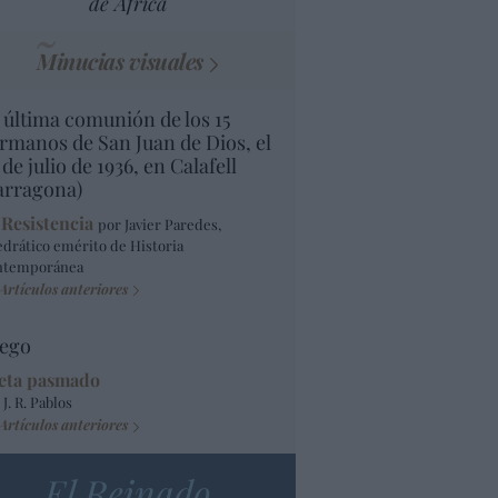
de África
Minucias visuales
 última comunión de los 15
rmanos de San Juan de Dios, el
 de julio de 1936, en Calafell
arragona)
 Resistencia
por Javier Paredes,
edrático emérito de Historia
ntemporánea
Artículos anteriores
ego
eta pasmado
 J. R. Pablos
Artículos anteriores
El Reinado