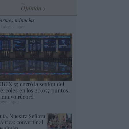
Opinión
ormes minucias
 Eulogio López
 IBEX 35 cerró la sesión del
ércoles en los 20.057 puntos,
 nuevo récord
ogio López
uta. Nuestra Señora
 África: convertir al
sulmán