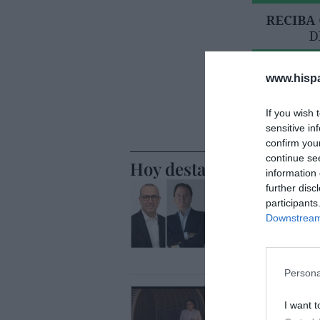
www.hisp
If you wish 
sensitive in
confirm you
continue se
Hoy destacamos
information 
ECONOMÍA
further disc
BBVA. Tor
participants
Genç, mie
Downstream 
nombre C
Eulogio López
Persona
OPINIÓN
I want t
Isabel Pa