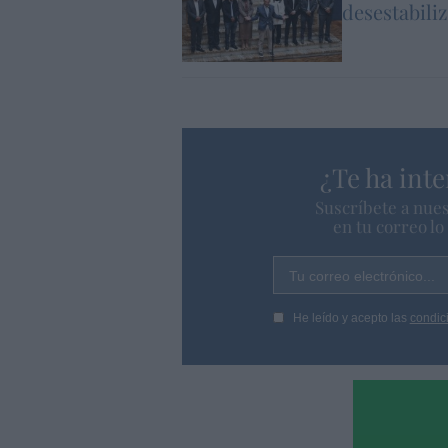
desestabili
¿Te ha inte
Suscríbete a nues
en tu correo l
Tu correo electrónico...
He leído y acepto las
condic