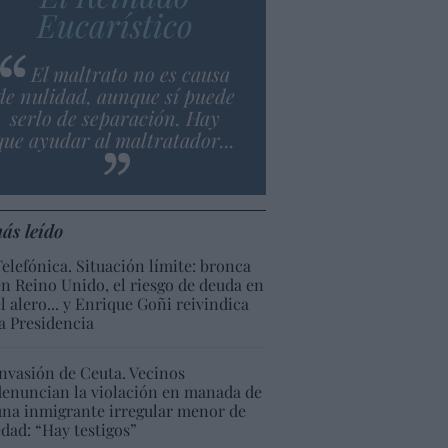
Eucarístico
El maltrato no es causa
de nulidad, aunque sí puede
serlo de separación. Hay
que ayudar al maltratador...
ás leído
Telefónica. Situación límite: bronca
en Reino Unido, el riesgo de deuda en
el alero... y Enrique Goñi reivindica
la Presidencia
Invasión de Ceuta. Vecinos
denuncian la violación en manada de
una inmigrante irregular menor de
edad: “Hay testigos”