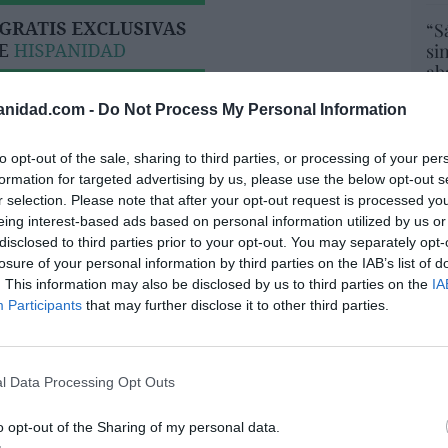
“S
si
ab
po
anidad.com -
Do Not Process My Personal Information
Es
Go
co
to opt-out of the sale, sharing to third parties, or processing of your per
Ma
formation for targeted advertising by us, please use the below opt-out s
ce
r selection. Please note that after your opt-out request is processed y
His
eing interest-based ads based on personal information utilized by us or
disclosed to third parties prior to your opt-out. You may separately opt-
El
losure of your personal information by third parties on the IAB’s list of
res no se ha atrevido a acabar con Onur
His
. This information may also be disclosed by us to third parties on the
IA
ntras Rodríguez Soler le exige que le
Participants
that may further disclose it to other third parties.
EO... y exhibe músculo
07/08/26 07:57
l Data Processing Opt Outs
“E
pon
o opt-out of the Sharing of my personal data.
ntoja pierde dos pleitos con Hacienda por
pr