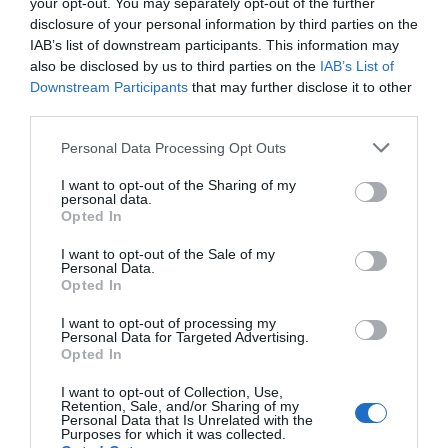
your opt-out. You may separately opt-out of the further
Eulogio López
10/08/26 08:35
disclosure of your personal information by third parties on the
IAB’s list of downstream participants. This information may
also be disclosed by us to third parties on the
IAB’s List of
Downstream Participants
that may further disclose it to other
Marcelo Gullo: “El trabajo de desmitificar la
third parties.
historia, de poner la verdadera, de
desmontar la falsificación, es un trabajo
Personal Data Processing Opt Outs
cristiano"
I want to opt-out of the Sharing of my
por Hispanidad
personal data.
Opted In
Artículos anteriores
I want to opt-out of the Sale of my
Personal Data.
DIARIO DE LA CORRUPCIÓN SANCHISTA
Opted In
Diario de la corrupción sanchista. Hazte
I want to opt-out of processing my
Personal Data for Targeted Advertising.
Oír se manifiesta delante de La Mareta:
Opted In
“Pedro Sánchez es un criminal”
I want to opt-out of Collection, Use,
Retention, Sale, and/or Sharing of my
por Redacción
Personal Data that Is Unrelated with the
Purposes for which it was collected.
Artículos anteriores