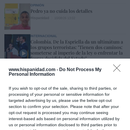
OPINIÓN
Pedro ya no cuida los detalles
Hispanidad
10/08/26 13:02
INTERNACIONAL
Colombia. De la Espriella da un ultimátum a
los grupos terroristas: "Tienen dos caminos:
someterse al imperio de la ley o enfrentar la
fuerza decidida del Estado"
Redacción
10/08/26 12:00
www.hispanidad.com -
Do Not Process My
Personal Information
ESPAÑA
Encuestas. El PSOE aguanta por encima de
If you wish to opt-out of the sale, sharing to third parties, or
los 100 escaños a pesar de la invasión de
Ceuta
processing of your personal or sensitive information for
targeted advertising by us, please use the below opt-out
José Ángel Gutiérrez
10/08/26 11:02
section to confirm your selection. Please note that after your
ESPAÑA
opt-out request is processed you may continue seeing
Los ceutíes piden a los españoles que les
interest-based ads based on personal information utilized by
ayudemos, mientras el presidente del
us or personal information disclosed to third parties prior to
Gobierno tuitea desde La Mareta