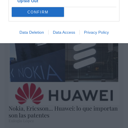
Opted Out
Opinión
CONFIRM
Enormes minucias
por Eulogio López
Data Deletion
Data Access
Privacy Policy
Nokia, Ericsson... Huawei: lo que importan
son las patentes
Eulogio López