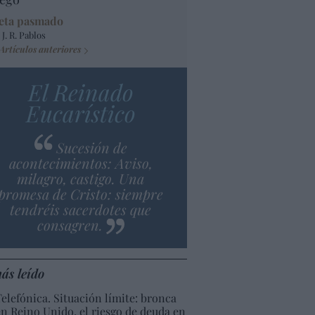
eta pasmado
 J. R. Pablos
Artículos anteriores
El Reinado
Eucarístico
Sucesión de
acontecimientos: Aviso,
milagro, castigo. Una
promesa de Cristo: siempre
tendréis sacerdotes que
consagren.
ás leído
Telefónica. Situación límite: bronca
en Reino Unido, el riesgo de deuda en