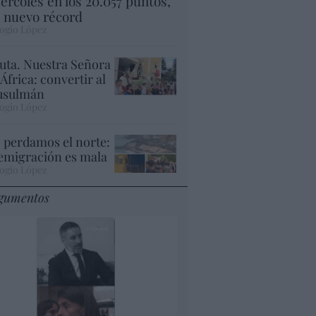
ércoles en los 20.057 puntos,
 nuevo récord
ogio López
uta. Nuestra Señora
 África: convertir al
sulmán
ogio López
 perdamos el norte:
 emigración es mala
ogio López
gumentos