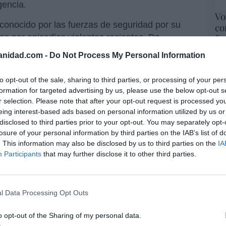
gencia.
Vo
 conocido por las fuerzas de seguridad por su
co
fa
tes por episodios violentos recientes. De
mi
semanas antes había protagonizado otra
anidad.com -
Do Not Process My Personal Information
Red
vía pública.
to opt-out of the sale, sharing to third parties, or processing of your per
iales, fue puesto a disposición judicial ese
“S
formation for targeted advertising by us, please use the below opt-out s
si
esta en libertad provisional con cargos, a
r selection. Please note that after your opt-out request is processed y
ab
eing interest-based ads based on personal information utilized by us or
po
disclosed to third parties prior to your opt-out. You may separately opt-
Es
 es una muestra del mundo al revés: un
losure of your personal information by third parties on the IAB’s list of
Go
cicletas, mientras sus dueños estaban parados
. This information may also be disclosed by us to third parties on the
IA
co
ios ciudadanos le persiguen, cuando sale
Participants
that may further disclose it to other third parties.
Ma
arlo.
ce
His
en libertad y la Policía busca a los vecinos que
l Data Processing Opt Outs
l ladrón.
El
His
o opt-out of the Sharing of my personal data.
 de Marlaska... ¿segura para los