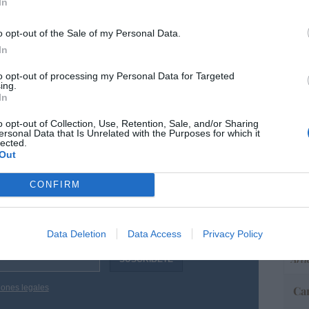
In
o opt-out of the Sale of my Personal Data.
In
 revés. Unos vecinos evitan que un
“E
pon
e dos motocicletas en Alicante... queda
to opt-out of processing my Personal Data for Targeted
pr
y ahora la policía busca a los vecinos... por
ing.
ame
In
l ladrón
por 
o opt-out of Collection, Use, Retention, Sale, and/or Sharing
ersonal Data that Is Unrelated with the Purposes for which it
Artí
lected.
Out
resado este artículo?
CONFIRM
EEU
ter
tro newsletter y recibe cada dia
def
o más destacado de Hispanidad
Data Deletion
Data Access
Privacy Policy
por 
Artí
iones legales
Car