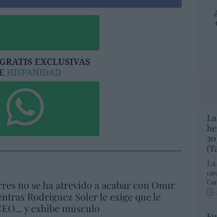
La
he
30
(T
La
cat
Co
res no se ha atrevido a acabar con Onur
ntras Rodríguez Soler le exige que le
EO... y exhibe músculo
Fu