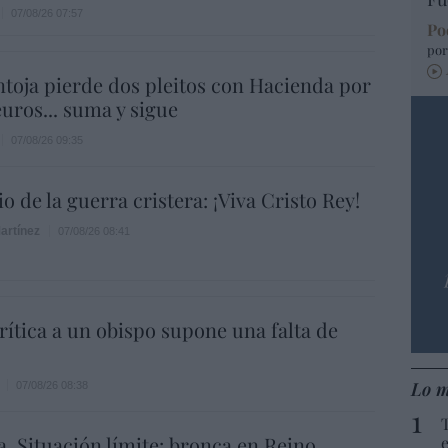
07/08/26 07:57
Po
por
ntoja pierde dos pleitos con Hacienda por
uros... suma y sigue
07/08/26 09:35
o de la guerra cristera: ¡Viva Cristo Rey!
artínez
07/08/26 08:41
rítica a un obispo supone una falta de
Lo m
07/08/26 08:38
a. Situación límite: bronca en Reino