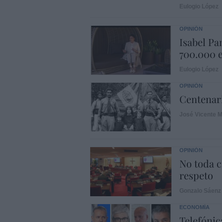
Eulogio López
OPINIÓN
Isabel Pa
700.000 e
Eulogio López
OPINIÓN
Centenari
José Vicente M
OPINIÓN
No toda c
respeto
Gonzalo Sáenz
ECONOMÍA
Telefónic