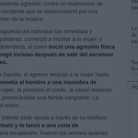
mi
 violenta agresión contra un matrimonio de
un
n incidente que se desencadenó por una
Eul
umen de la música.
Ce
espuesta del individuo fue inmediata y
de
palabras, comenzó a insultar a la mujer, y
mu
Eul
efenderla, el joven
inició una agresión física
ongó incluso después de salir del ascensor
No
es.
la
Eul
a Gaceta, el agresor empujó a la mujer hasta
sometía al hombre a una maniobra de
Ar
rcejeo, le presionó el cuello, le causó lesiones
, provocándole una herida sangrante. La
l rostro.
 intentó pedir ayuda a través de su teléfono
rebató y lo lanzó a una zona de
ra recuperarlo. Fueron los vecinos quienes