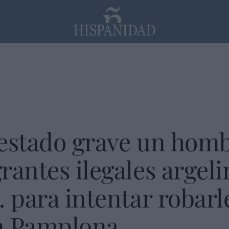
PP
SANTANDER
Religión
estado grave un homb
rantes ilegales argeli
. para intentar robarl
en Pamplona