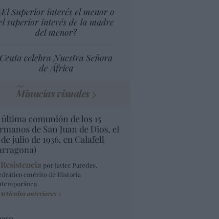
¿El Superior interés el menor o
el superior interés de la madre
del menor?
Ceuta celebra Nuestra Señora
de África
Minucias visuales
 última comunión de los 15
rmanos de San Juan de Dios, el
 de julio de 1936, en Calafell
arragona)
 Resistencia
por Javier Paredes,
edrático emérito de Historia
ntemporánea
Artículos anteriores
ego