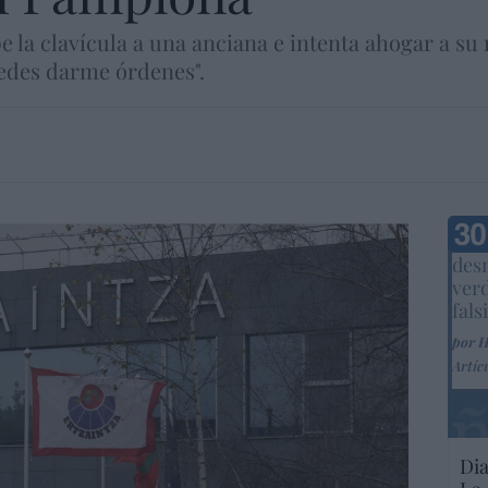
 la clavícula a una anciana e intenta ahogar a su
uedes darme órdenes".
Marc
desm
ver
fals
por 
Artíc
Dia