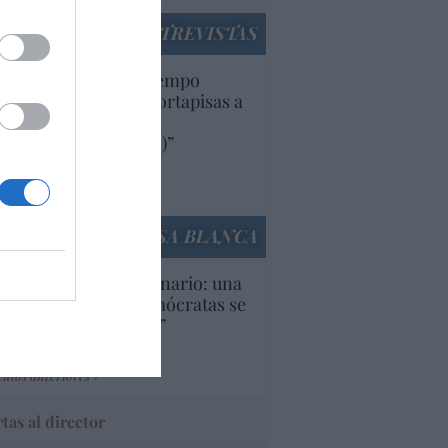
ENTREVISTAS
uropa lleva mucho tiempo
iendo aranceles y cortapisas a
oductos y compañías
ricanas (y europeas)”
Ana Sánchez Arjona
culos anteriores
LA CASA BLANCA
U. Inquietante escenario: una
cera parte de los demócratas se
ine como “socialista”
Ignacio Aguirre
culos anteriores
tas al director