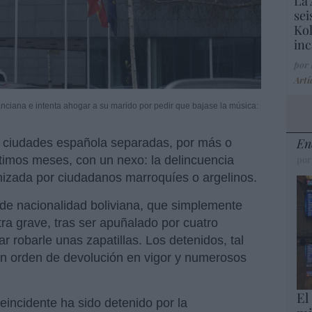
La 
sei
Kol
inc
por
Artí
nciana e intenta ahogar a su marido por pedir que bajase la música:
En
es ciudades española separadas, por más o
ltimos meses, con un nexo: la delincuencia
por
nizada por ciudadanos marroquíes o argelinos.
 de nacionalidad boliviana, que simplemente
ra grave, tras ser apuñalado por cuatro
tar robarle unas zapatillas. Los detenidos, tal
n orden de devolución en vigor y numerosos
El
reincidente ha sido detenido por la