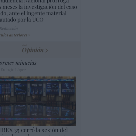
Audiencia Nacional prorroga
s meses la investigación del caso
do, ante el ingente material
autado por la UCO
 Redacción
culos anteriores
Opinión
ormes minucias
 Eulogio López
 IBEX 35 cerró la sesión del