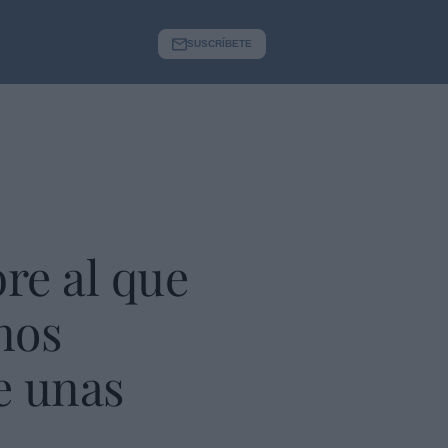
SUSCRÍBETE
re al que
nos
e unas