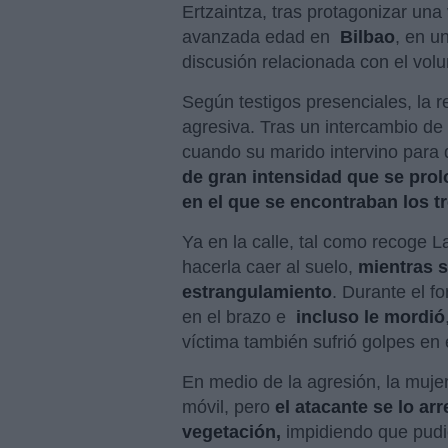
Ertzaintza,
tras protagonizar una
avanzada edad en
Bilbao
, en u
discusión relacionada con el vol
Según testigos presenciales, la r
agresiva. Tras un intercambio de 
cuando su marido intervino para d
de gran intensidad que se prol
en el que se encontraban los tr
Ya en la calle, tal como recoge L
hacerla caer al suelo,
mientras 
estrangulamiento
. Durante el fo
en el brazo e
incluso le mordió
víctima también sufrió golpes en e
En medio de la agresión, la mujer
móvil, pero
el atacante se lo ar
vegetación,
impidiendo que pudie