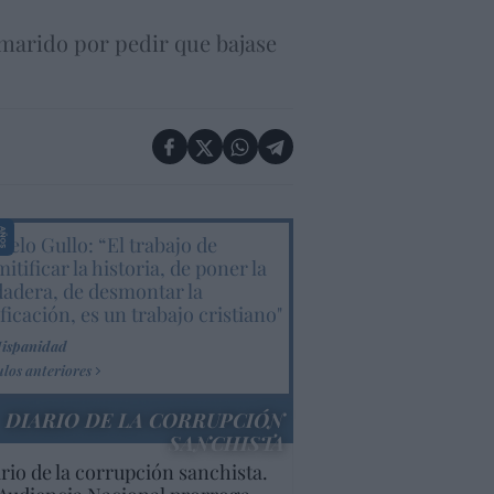
 marido por pedir que bajase
elo Gullo: “El trabajo de
itificar la historia, de poner la
dadera, de desmontar la
ificación, es un trabajo cristiano"
Hispanidad
ulos anteriores
DIARIO DE LA CORRUPCIÓN
SANCHISTA
rio de la corrupción sanchista.