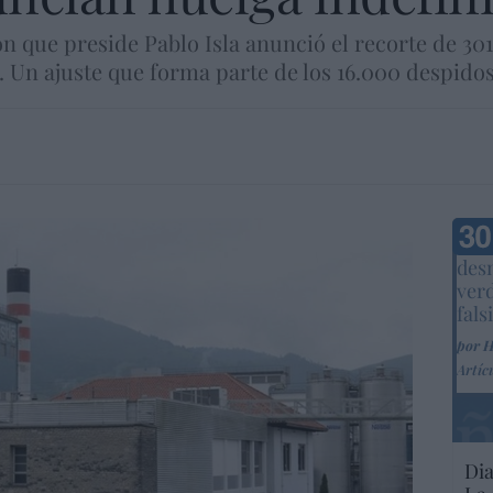
n que preside Pablo Isla anunció el recorte de 3
ra. Un ajuste que forma parte de los 16.000 despid
Marc
desm
ver
fals
por 
Artíc
Dia