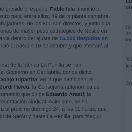
mi
un
ue preside el español
Pablo Isla
anunció el
Eul
ro país, entre ellos, 49 de la planta cántabra.
bajadores, de los 800 son directos, y junto a la
Ce
iones de mayor peso estratégico de Nestlé en
de
arca dentro del ajuste de
16.000 despidos en
mu
Eul
ció el pasado 16 de octubre y que afectará al
No
la
esa de la fábrica La Penilla se han
Eul
del Gobierno en Cantabria, donde dicho
abajo tripartita
, en la que participen: el
Ar
Jordi
Hereu
; la Consejería autonómica de
Comercio que dirige
Eduardo
Arasti
; la
resentación sindical. Asimismo, se ha
a el próximo domingo 24, a las 11 horas, que
l de Sarón y hasta La Penilla, para “seguir