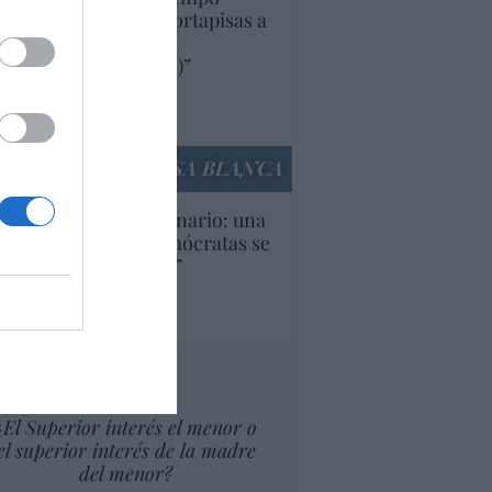
iendo aranceles y cortapisas a
oductos y compañías
ricanas (y europeas)”
Ana Sánchez Arjona
culos anteriores
LA CASA BLANCA
U. Inquietante escenario: una
cera parte de los demócratas se
ine como “socialista”
Ignacio Aguirre
culos anteriores
tas al director
¿El Superior interés el menor o
el superior interés de la madre
del menor?