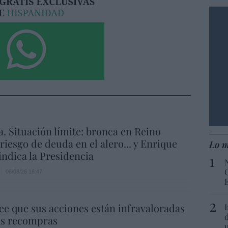
a. Situación límite: bronca en Reino
 riesgo de deuda en el alero... y Enrique
Lo m
indica la Presidencia
06/08/26 16:47
ee que sus acciones están infravaloradas
ás recompras