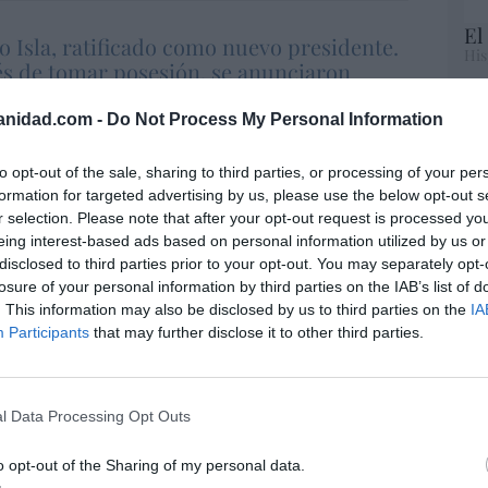
El
lo Isla, ratificado como nuevo presidente.
His
s de tomar posesión, se anunciaron
idos
Te
anidad.com -
Do Not Process My Personal Information
RT
lo
esa de la fábrica cántabra,
Carolina
to opt-out of the sale, sharing to third parties, or processing of your per
Ce
formation for targeted advertising by us, please use the below opt-out s
li
ERE es “totalmente injustificado” porque Nestlé
r selection. Please note that after your opt-out request is processed y
di
o grandes ventas”. De hecho, en 2025, facturó
eing interest-based ads based on personal information utilized by us or
hu
suizos (más de 97.000 millones de euros) y
disclosed to third parties prior to your opt-out. You may separately opt-
po
ancos suizos (unos 9.800 millones de euros).
losure of your personal information by third parties on the IAB’s list of
His
del comité de empresa,
Pablo Canales
, ha
. This information may also be disclosed by us to third parties on the
IA
Participants
that may further disclose it to other third parties.
con carácter estructural, organizativo y lo
Cu
cios”.
tu
Red
 en otras plantas españolas de Nestlé de dos
l Data Processing Opt Outs
viernes 15, que se prolongarán los días 20, 21,
n las fechas de las reuniones del periodo de
o opt-out of the Sharing of my personal data.
“E