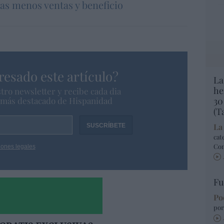
ras menos ventas y beneficio
resado este artículo?
La
he
tro newsletter y recibe cada dia
o más destacado de Hispanidad
30
(T
La
cat
Co
iones legales
Fu
Po
por