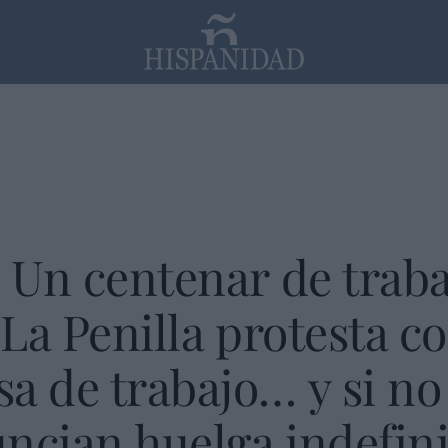
PP
SANTANDER
Religión
! Un centenar de trab
 La Penilla protesta c
a de trabajo… y si no
ncian huelga indefin