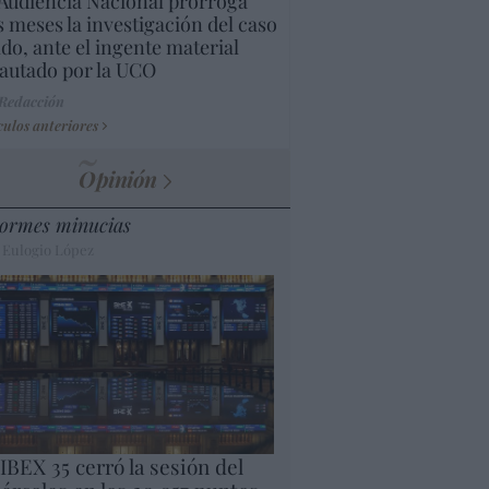
Audiencia Nacional prorroga
s meses la investigación del caso
do, ante el ingente material
autado por la UCO
 Redacción
culos anteriores
Opinión
ormes minucias
 Eulogio López
 IBEX 35 cerró la sesión del