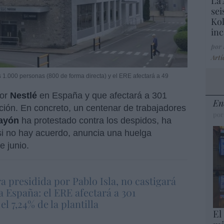
La 
sei
Kol
inc
por
Artí
s 1.000 personas (800 de forma directa) y el ERE afectará a 49
por
Nestlé
en España y que afectará a 301
En
ción. En concreto, un centenar de trabajadores
por
Cayón
ha protestado contra los despidos, ha
i no hay acuerdo, anuncia una huelga
e junio.
ra presidida por Pablo Isla, no castigará
 España: el ERE afectará a 301
l 7,24% de la plantilla
El