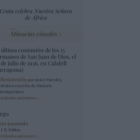
Ceuta celebra Nuestra Señora
de África
Minucias visuales
 última comunión de los 15
rmanos de San Juan de Dios, el
 de julio de 1936, en Calafell
arragona)
 Resistencia
por Javier Paredes,
edrático emérito de Historia
ntemporánea
Artículos anteriores
ego
eta pasmado
 J. R. Pablos
Artículos anteriores