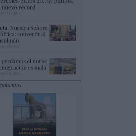
ércoles en los 20.057 puntos,
 nuevo récord
ogio López
uta. Nuestra Señora
 África: convertir al
sulmán
ogio López
 perdamos el norte:
 emigración es mala
ogio López
gumentos