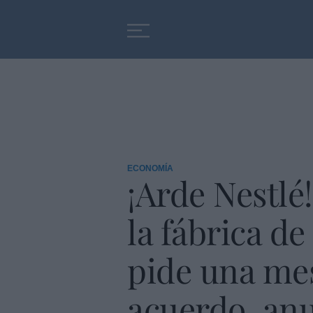
Educación
Entrevistas
ECONOMÍA
¡Arde Nestlé
la fábrica de
pide una mes
acuerdo, anu