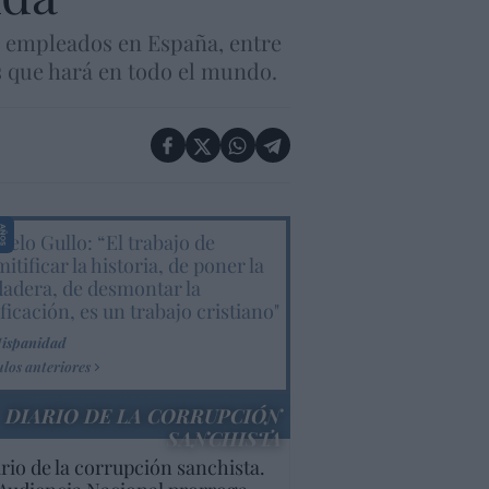
01 empleados en España, entre
os que hará en todo el mundo.
elo Gullo: “El trabajo de
itificar la historia, de poner la
dadera, de desmontar la
ificación, es un trabajo cristiano"
Hispanidad
ulos anteriores
DIARIO DE LA CORRUPCIÓN
SANCHISTA
rio de la corrupción sanchista.