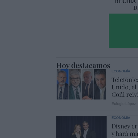
Hoy destacamos
ECONOMÍA
Telefónic
Unido, el
Goñi reiv
Eulogio López
ECONOMÍA
Disney cr
y hará m