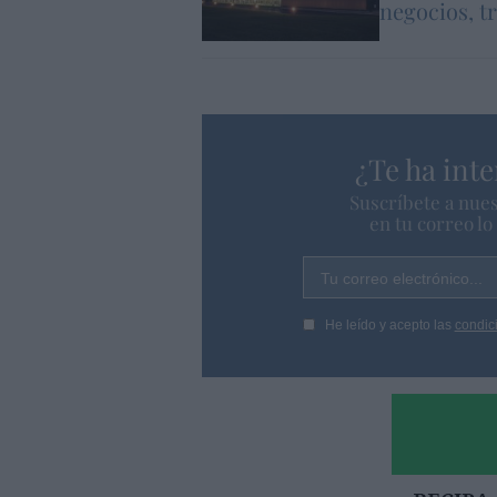
negocios, t
¿Te ha inte
Suscríbete a nues
en tu correo l
Tu correo electrónico...
He leído y acepto las
condic