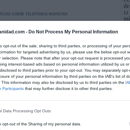
de
12
TICIAS SOBRE TELEFÓNICA MOVISTAR
mi
His
anidad.com -
Do Not Process My Personal Information
Vo
hi
resado este artículo?
to opt-out of the sale, sharing to third parties, or processing of your per
y 
formation for targeted advertising by us, please use the below opt-out s
tro newsletter y recibe cada dia
op
r selection. Please note that after your opt-out request is processed y
o más destacado de Hispanidad
pr
eing interest-based ads based on personal information utilized by us or
Red
disclosed to third parties prior to your opt-out. You may separately opt-
losure of your personal information by third parties on the IAB’s list of
“S
. This information may also be disclosed by us to third parties on the
IA
si
iones legales
Participants
that may further disclose it to other third parties.
ab
po
Es
l Data Processing Opt Outs
Go
co
Ma
o opt-out of the Sharing of my personal data.