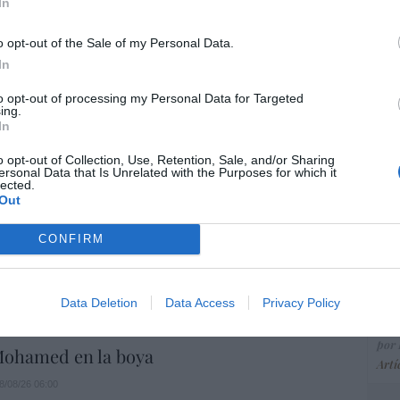
ce
In
His
o opt-out of the Sale of my Personal Data.
In
“E
to opt-out of processing my Personal Data for Targeted
ing.
pon
In
pr
ame
o opt-out of Collection, Use, Retention, Sale, and/or Sharing
ersonal Data that Is Unrelated with the Purposes for which it
por 
lected.
Out
Artí
rol para ti, para mí, para todos, ¡por tu
CONFIRM
!
EEU
ez-Tomé
08/08/26 06:00
ter
Data Deletion
Data Access
Privacy Policy
def
por 
ohamed en la boya
Artí
8/08/26 06:00