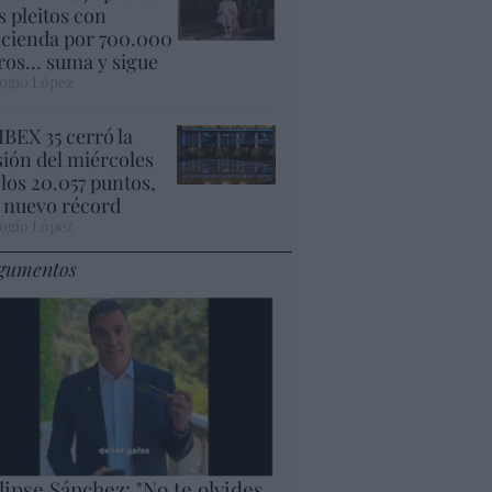
s pleitos con
cienda por 700.000
ros... suma y sigue
ogio López
 IBEX 35 cerró la
sión del miércoles
 los 20.057 puntos,
 nuevo récord
ogio López
gumentos
lipse Sánchez: "No te olvides