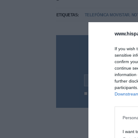
ETIQUETAS:
TELEFÓNICA MOVISTAR. NO
www.hisp
¿Te ha inte
If you wish 
sensitive in
Suscríbete a nues
confirm you
en tu correo l
continue se
information 
Tu correo electrónico...
further disc
participants
He leído y acepto las
condic
Downstream 
Persona
I want t