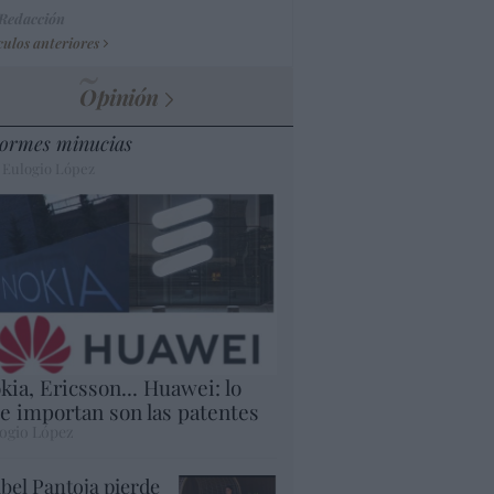
 Redacción
culos anteriores
Opinión
ormes minucias
 Eulogio López
kia, Ericsson... Huawei: lo
e importan son las patentes
ogio López
abel Pantoja pierde