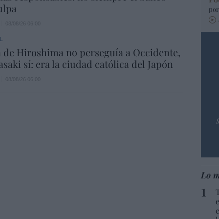
ulpa
por
08/08/26 06:00
L
 de Hiroshima no perseguía a Occidente,
saki sí: era la ciudad católica del Japón
08/08/26 06:00
Lo m