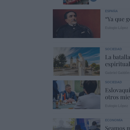
ESPAÑA
“Ya que 
Eulogio López
SOCIEDAD
La batalla
espiritual
Gabriel Galdón
SOCIEDAD
Eslovaqui
otros mi
Eulogio López
ECONOMÍA
Seamos m