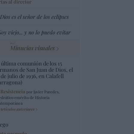
tas al director
Dios es el señor de los eclipses
Soy viejo... y no lo puedo evitar
Minucias visuales
 última comunión de los 15
rmanos de San Juan de Dios, el
 de julio de 1936, en Calafell
arragona)
 Resistencia
por Javier Paredes,
edrático emérito de Historia
ntemporánea
Artículos anteriores
ego
eta pasmado