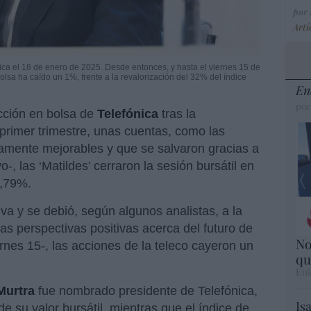
por
Artí
ca el 18 de enero de 2025. Desde entonces, y hasta el viernes 15 de
lsa ha caído un 1%, frente a la revalorización del 32% del índice
En
por
cción en bolsa de
Telefónica
tras la
 primer trimestre, unas cuentas, como las
amente mejorables y que se salvaron gracias a
-, las ‘Matildes’ cerraron la sesión bursátil en
5,79%.
tiva y se debió, según algunos analistas, a la
nas perspectivas positivas acerca del futuro de
No
ernes 15-, las acciones de la teleco cayeron un
qu
Eul
Murtra
fue nombrado presidente de Telefónica,
Is
e su valor bursátil, mientras que el índice de