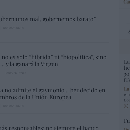
Car
gobernamos mal, gobernemos barato”
08/08/26 06:00
 no es solo “híbrida” ni “biopolítica”, sino
La
... y la ganará la Virgen
he
30
08/08/26 06:00
(T
La
a no admite el gaymonio... bendecido en
cat
embros de la Unión Europea
Co
08/08/26 06:00
Fu
ás responsables: no siempre el banco
Po