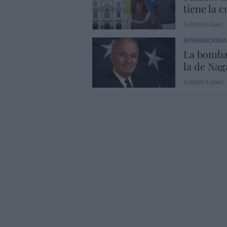
tiene la c
Eulogio López
INTERNACIONA
La bomba
la de Naga
Eulogio López