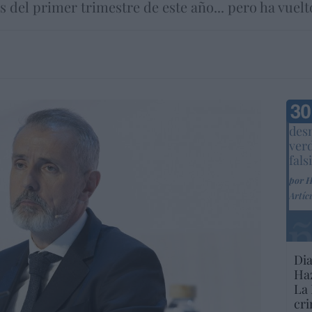
s del primer trimestre de este año... pero ha vuel
Marc
desm
ver
fals
por 
Artíc
Dia
Haz
La 
cri