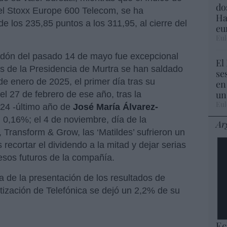
do
 el Stoxx Europe 600 Telecom, se ha
Ha
e los 235,85 puntos a los 311,95, al cierre del
eu
Eul
idón del pasado 14 de mayo fue excepcional
El
es de la Presidencia de Murtra se han saldado
se
de enero de 2025, el primer día tras su
en
un
l 27 de febrero de ese año, tras la
Eul
024 -último año de
José María Álvarez-
 0,16%; el 4 de noviembre, día de la
Ar
 Transform & Grow, las ‘Matildes’ sufrieron un
 recortar el dividendo a la mitad y dejar serias
resos futuros de la compañía.
día de la presentación de los resultados de
otización de Telefónica se dejó un 2,2% de su
Ec