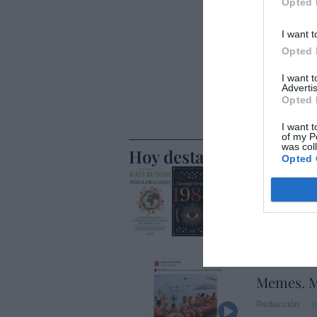
Opted 
I want t
Opted 
I want 
Advertis
Opted 
I want t
of my P
was col
Hoy destacamos
Opted 
SOCIEDAD
Chat Cont
seguridad
Humberto Pér
SOCIEDAD
Memes. M
Redacción
0