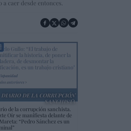
to a caer desde entonces.
elo Gullo: “El trabajo de
itificar la historia, de poner la
dadera, de desmontar la
ificación, es un trabajo cristiano"
Hispanidad
ulos anteriores
DIARIO DE LA CORRUPCIÓN
SANCHISTA
rio de la corrupción sanchista.
te Oír se manifiesta delante de
Mareta: “Pedro Sánchez es un
minal”