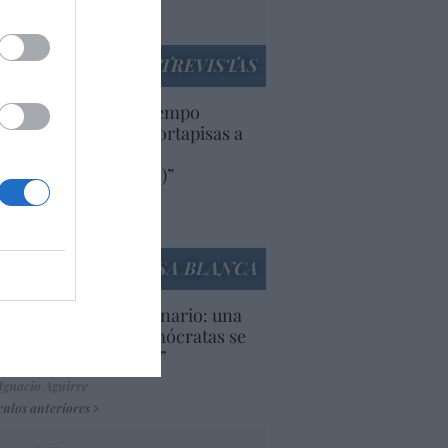
utí
panidad
ENTREVISTAS
uropa lleva mucho tiempo
iendo aranceles y cortapisas a
oductos y compañías
ricanas (y europeas)”
Ana Sánchez Arjona
culos anteriores
LA CASA BLANCA
U. Inquietante escenario: una
cera parte de los demócratas se
ine como “socialista”
Ignacio Aguirre
culos anteriores