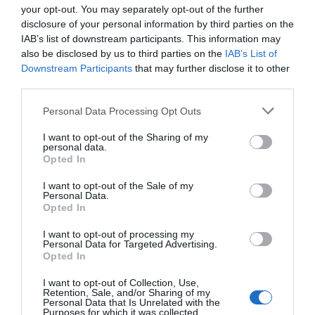
your opt-out. You may separately opt-out of the further
disclosure of your personal information by third parties on the
IAB’s list of downstream participants. This information may
Hoy destacamos
also be disclosed by us to third parties on the
IAB’s List of
SOCIEDAD
Downstream Participants
that may further disclose it to other
Ceuta y Melilla, las dos columnas de Hércules
third parties.
Eulogio López
06/08/26 07:58
Personal Data Processing Opt Outs
I want to opt-out of the Sharing of my
personal data.
OPINIÓN
Opted In
El IBEX 35 cerró la sesión del miércoles en
los 20.057 puntos, un nuevo récord
I want to opt-out of the Sale of my
Eulogio López
06/08/26 09:25
Personal Data.
Opted In
OPINIÓN
I want to opt-out of processing my
Ceuta. Nuestra Señora de África: convertir al
Personal Data for Targeted Advertising.
musulmán
Opted In
Eulogio López
06/08/26 09:20
I want to opt-out of Collection, Use,
Retention, Sale, and/or Sharing of my
Personal Data that Is Unrelated with the
ECONOMÍA
Purposes for which it was collected.