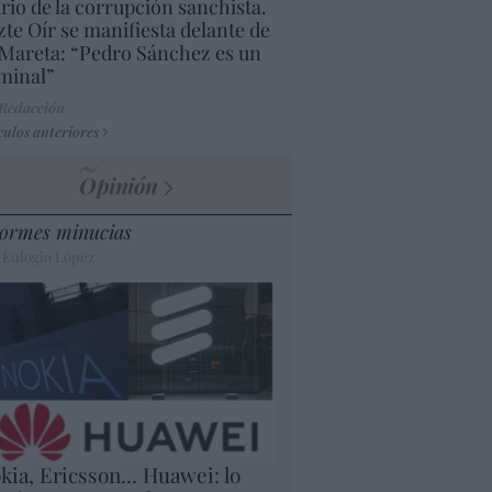
rio de la corrupción sanchista.
te Oír se manifiesta delante de
Mareta: “Pedro Sánchez es un
minal”
 Redacción
culos anteriores
Opinión
ormes minucias
 Eulogio López
kia, Ericsson... Huawei: lo