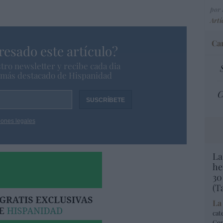
por 
Artí
Car
resado este artículo?
tro newsletter y recibe cada dia
o más destacado de Hispanidad
C
iones legales
La
he
30
(T
La
cat
Co