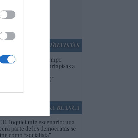
paña. Tenemos un
bierno en
nnivencia con
rruecos”: acusa una
utí
panidad
ENTREVISTAS
uropa lleva mucho tiempo
iendo aranceles y cortapisas a
oductos y compañías
ricanas (y europeas)”
Ana Sánchez Arjona
culos anteriores
LA CASA BLANCA
U. Inquietante escenario: una
cera parte de los demócratas se
ine como “socialista”