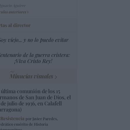
Ignacio Aguirre
culos anteriores
tas al director
Soy viejo... y no lo puedo evitar
entenario de la guerra cristera:
¡Viva Cristo Rey!
Minucias visuales
 última comunión de los 15
rmanos de San Juan de Dios, el
 de julio de 1936, en Calafell
arragona)
 Resistencia
por Javier Paredes,
edrático emérito de Historia
ntemporánea