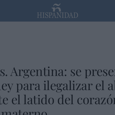
PP
SANTANDER
Religión
. Argentina: se pres
ey para ilegalizar el 
e el latido del corazó
e materno