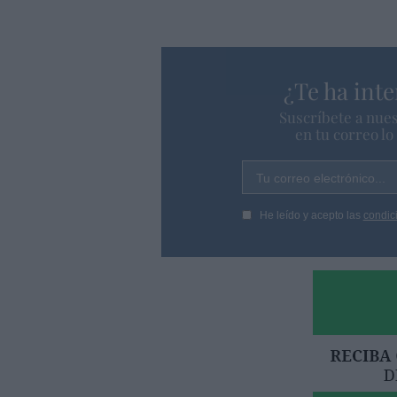
¿Te ha inte
Suscríbete a nues
en tu correo l
Tu correo electrónico...
He leído y acepto las
condic