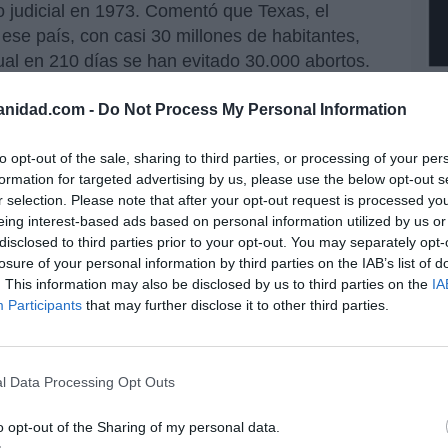
o judicial en 1973. Comentó que Texas, el
se país, con casi 30 millones de habitantes,
cual en 210 días se han evitado 30.000 abortos.
Ec
de
anidad.com -
Do Not Process My Personal Information
mos llegar a que no muera
12
mi
o no el latido»
to opt-out of the sale, sharing to third parties, or processing of your per
His
formation for targeted advertising by us, please use the below opt-out s
r selection. Please note that after your opt-out request is processed y
Vo
borto en los primeros días, aclaró, pero como
eing interest-based ads based on personal information utilized by us or
hi
disclosed to third parties prior to your opt-out. You may separately opt-
 mujer advierte su embarazo, y se oye el
y 
losure of your personal information by third parties on the IAB’s list of
mina siendo una abolición.
op
. This information may also be disclosed by us to third parties on the
IA
pr
Participants
that may further disclose it to other third parties.
cía que el Estado es la organización de las
Red
mano es social y familiar. Expresó que en el
poco de la capital, hay mucho más valoración de
“S
si
l Data Processing Opt Outs
es una bendición, una alegría en todos los
ab
s a los más encumbrados».
po
o opt-out of the Sharing of my personal data.