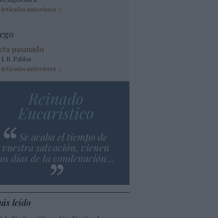
Artículos anteriores
ego
eta pasmado
 J. R. Pablos
Artículos anteriores
Reinado
Eucarístico
Se acaba el tiempo de
vuestra salvación, vienen
los días de la condenación…
ás leído