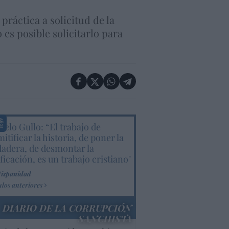
práctica a solicitud de la
 es posible solicitarlo para
elo Gullo: “El trabajo de
itificar la historia, de poner la
dadera, de desmontar la
ificación, es un trabajo cristiano"
Hispanidad
ulos anteriores
DIARIO DE LA CORRUPCIÓN
SANCHISTA