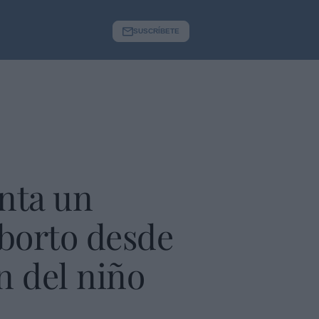
SUSCRÍBETE
enta un
aborto desde
n del niño