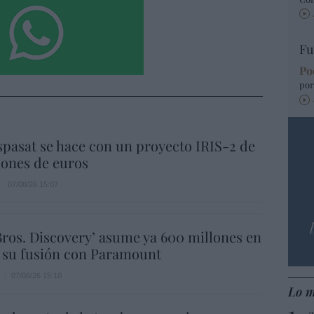
Fu
Po
por
spasat se hace con un proyecto IRIS-2 de
lones de euros
07/08/26 15:07
ros. Discovery’ asume ya 600 millones en
 su fusión con Paramount
07/08/26 15:10
Lo m