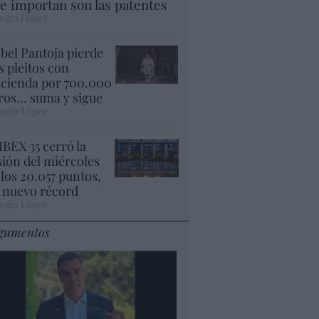
e importan son las patentes
ogio López
abel Pantoja pierde
s pleitos con
cienda por 700.000
ros... suma y sigue
ogio López
 IBEX 35 cerró la
sión del miércoles
 los 20.057 puntos,
 nuevo récord
ogio López
gumentos