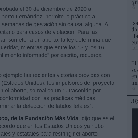
qu
Eul
aprobada el 30 de diciembre de 2020 a
Alberto Fernández, permite la práctica a
Is
14 semanas de gestación sin causal alguna. A
do
icitarlo para casos de violación. Para las
Ha
an someter a un aborto, la ley determina que
eu
querida”, mientras que entre los 13 y los 16
Eul
timiento informado” por escrito, recuerda
El
se
 ejemplo las recientes victorias providas con
en
un
s
(Estados Unidos), los impulsores del proyecto
Eul
el aborto, se realice un “ultrasonido por
 conformidad con las prácticas médicas
Ar
minar la detección de latidos fetales”.
co, de la Fundación Más Vida
, dijo que es el
ecordó que en los Estados Unidos ya hubo
les y estatales para restringir el aborto