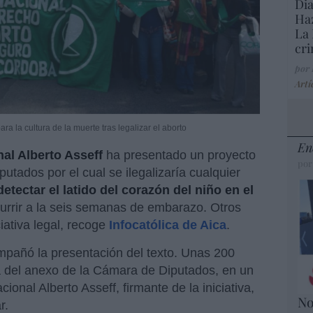
Dia
Haz
La 
cri
por
Artí
a la cultura de la muerte tras legalizar el aborto
En
al Alberto Asseff
ha presentado un proyecto
por
utados por el cual se ilegalizaría cualquier
detectar el latido del corazón del niño en el
currir a la seis semanas de embarazo. Otros
iativa legal, recoge
Infocatólica de Aica
.
pañó la presentación del texto. Unas 200
 del anexo de la Cámara de Diputados, en un
onal Alberto Asseff, firmante de la iniciativa,
No
r.