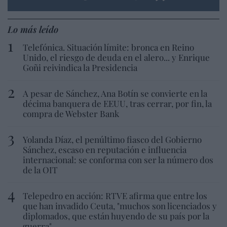
Lo más leído
Telefónica. Situación límite: bronca en Reino
Unido, el riesgo de deuda en el alero... y Enrique
Goñi reivindica la Presidencia
A pesar de Sánchez, Ana Botín se convierte en la
décima banquera de EEUU, tras cerrar, por fin, la
compra de Webster Bank
Yolanda Díaz, el penúltimo fiasco del Gobierno
Sánchez, escaso en reputación e influencia
internacional: se conforma con ser la número dos
de la OIT
Telepedro en acción: RTVE afirma que entre los
que han invadido Ceuta, "muchos son licenciados y
diplomados, que están huyendo de su país por la
guerra"