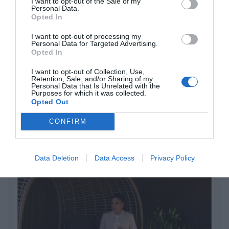
I want to opt-out of the Sale of my
Personal Data.
DIARIO DE LA CORRUPCIÓN SANCHISTA
Opted In
I want to opt-out of processing my
Diario de la corrupción sanchista. Hazte
Personal Data for Targeted Advertising.
Oír se manifiesta delante de La Mareta:
Opted In
“Pedro Sánchez es un criminal”
I want to opt-out of Collection, Use,
Retention, Sale, and/or Sharing of my
por Redacción
Personal Data that Is Unrelated with the
Purposes for which it was collected.
Artículos anteriores
Opted Out
Opinión
CONFIRM
Enormes minucias
Data Deletion
Data Access
Privacy Policy
por Eulogio López