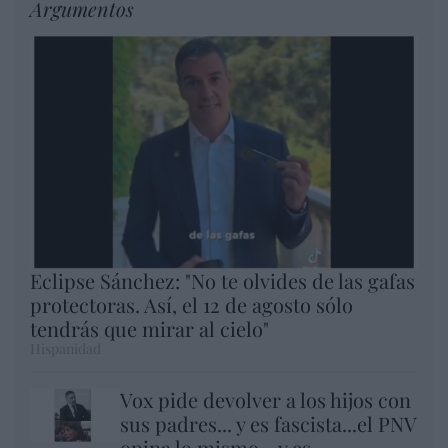
Argumentos
Eclipse Sánchez: "No te olvides de las gafas
protectoras. Así, el 12 de agosto sólo
tendrás que mirar al cielo"
Hispanidad
Vox pide devolver a los hijos con
sus padres... y es fascista...el PNV
opina lo mismo... y es