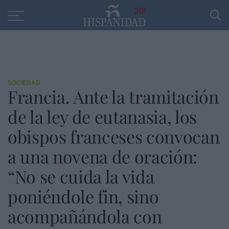
Educación
Entrevistas
PP
SANTANDER
R
30
SOCIEDAD
Francia. Ante la tramitación
de la ley de eutanasia, los
obispos franceses convocan
a una novena de oración:
“No se cuida la vida
poniéndole fin, sino
acompañándola con