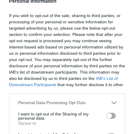
Personal Information
OPINIÓN
If you wish to opt-out of the sale, sharing to third parties, or
Dios es el señor de los eclipses
processing of your personal or sensitive information for
Fidel García
07/08/26 13:26
targeted advertising by us, please use the below opt-out
section to confirm your selection. Please note that after your
opt-out request is processed you may continue seeing
OPINIÓN
interest-based ads based on personal information utilized by
Nokia, Ericsson... Huawei: lo que importan
son las patentes
us or personal information disclosed to third parties prior to
your opt-out. You may separately opt-out of the further
Eulogio López
07/08/26 12:58
disclosure of your personal information by third parties on the
IAB’s list of downstream participants. This information may
also be disclosed by us to third parties on the
IAB’s List of
Downstream Participants
that may further disclose it to other
Marcelo Gullo: “El trabajo de desmitificar la
third parties.
historia, de poner la verdadera, de
desmontar la falsificación, es un trabajo
Personal Data Processing Opt Outs
cristiano"
I want to opt-out of the Sharing of my
personal data.
por Hispanidad
Opted In
Artículos anteriores