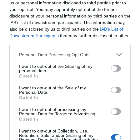
us or personal information disclosed to third parties prior to
Telefónica. Situación límite: bronca en Reino
Unido, el riesgo de deuda en el alero... y
your opt-out. You may separately opt-out of the further
Enrique Goñi reivindica la Presidencia
disclosure of your personal information by third parties on the
IAB’s list of downstream participants. This information may
Eulogio López
06/08/26 16:47
also be disclosed by us to third parties on the
IAB’s List of
ECONOMÍA
Downstream Participants
that may further disclose it to other
Disney cree que sus acciones están
third parties.
infravaloradas y hará más recompras
Cristina Martín
06/08/26 17:11
Personal Data Processing Opt Outs
I want to opt-out of the Sharing of my
personal data.
ECONOMÍA
Opted In
Siemens baja en bolsa, pese a que vuelve a
elevar previsiones, tras un trimestre récord
I want to opt-out of the Sale of my
Cristina Martín
06/08/26 15:12
Personal Data.
Opted In
OPINIÓN
“Sánchez es un sinvergüenza que ha
I want to opt-out of processing my
Personal Data for Targeted Advertising.
abandonado a su país, porque Ceuta es
Opted In
España. Tenemos un Gobierno en
connivencia con Marruecos”: acusa una ceutí
I want to opt-out of Collection, Use,
Retention, Sale, and/or Sharing of my
Hispanidad
06/08/26 11:30
Personal Data that Is Unrelated with the