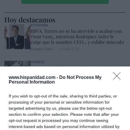
Hoy destacamos
ECONOMÍA
BBVA. Torres no se ha atrevido a acabar con
Onur Genç, mientras Rodríguez Soler le
exige que le nombre CEO... y exhibe músculo
Eulogio López
07/08/26 07:57
OPINIÓN
Centenario de la guerra cristera: ¡Viva Cristo
Rey!
www.hispanidad.com -
Do Not Process My
José Vicente Martínez
07/08/26 08:41
Personal Information
OPINIÓN
If you wish to opt-out of the sale, sharing to third parties, or
No toda crítica a un obispo supone una falta
processing of your personal or sensitive information for
de respeto
targeted advertising by us, please use the below opt-out
Gonzalo Sáenz
07/08/26 08:38
section to confirm your selection. Please note that after your
opt-out request is processed you may continue seeing
interest-based ads based on personal information utilized by
ECONOMÍA