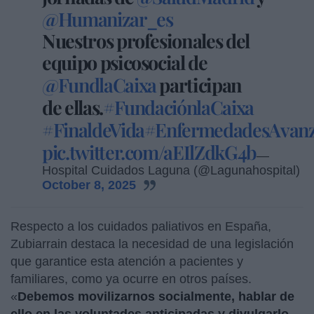
@Humanizar_es
Nuestros profesionales del
equipo psicosocial de
@FundlaCaixa
participan
de ellas.
#FundaciónlaCaixa
#FinaldeVida
#EnfermedadesAvan
pic.twitter.com/aEIlZdkG4b
—
Hospital Cuidados Laguna (@Lagunahospital)
October 8, 2025
Respecto a los cuidados paliativos en España,
Zubiarrain destaca la necesidad de una legislación
que garantice esta atención a pacientes y
familiares, como ya ocurre en otros países.
«
Debemos movilizarnos socialmente, hablar de
ello en las voluntades anticipadas y divulgarlo