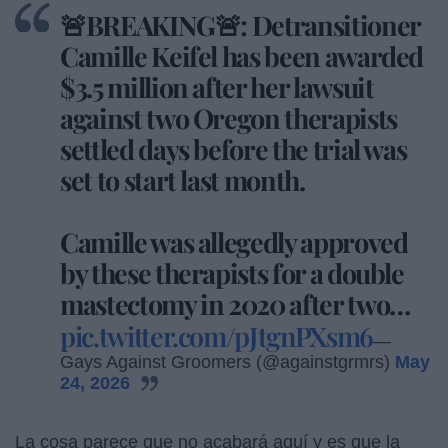
🚨BREAKING🚨: Detransitioner
Camille Keifel has been awarded
$3.5 million after her lawsuit
against two Oregon therapists
settled days before the trial was
set to start last month.
Camille was allegedly approved
by these therapists for a double
mastectomy in 2020 after two…
pic.twitter.com/pJtgnPXsm6
—
Gays Against Groomers (@againstgrmrs)
May
24, 2026
La cosa parece que no acabará aquí y es que la