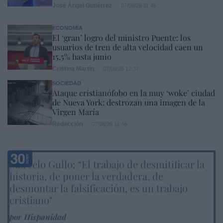
José Ángel Gutiérrez
07/08/26 11:46
ECONOMÍA
El ‘gran’ logro del ministro Puente: los
usuarios de tren de alta velocidad caen un
15,5% hasta junio
Cristina Martín
07/08/26 12:37
SOCIEDAD
Ataque cristianófobo en la muy ‘woke’ ciudad
de Nueva York: destrozan una imagen de la
Virgen María
Redacción
07/08/26 11:46
Marcelo Gullo: “El trabajo de desmitificar la
historia, de poner la verdadera, de
desmontar la falsificación, es un trabajo
cristiano"
por Hispanidad