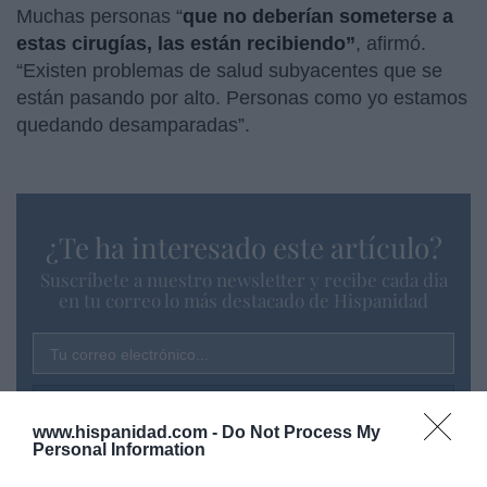
Muchas personas “
que no deberían someterse a
estas cirugías, las están recibiendo”
, afirmó.
“Existen problemas de salud subyacentes que se
están pasando por alto. Personas como yo estamos
quedando desamparadas”.
¿Te ha interesado este artículo?
Suscríbete a nuestro newsletter y recibe cada dia
en tu correo lo más destacado de Hispanidad
Tu correo electrónico...
www.hispanidad.com -
Do Not Process My
Personal Information
He leído y acepto las
condiciones legales