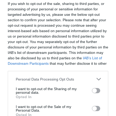
If you wish to opt-out of the sale, sharing to third parties, or
processing of your personal or sensitive information for
targeted advertising by us, please use the below opt-out
section to confirm your selection. Please note that after your
opt-out request is processed you may continue seeing
interest-based ads based on personal information utilized by
us or personal information disclosed to third parties prior to
your opt-out. You may separately opt-out of the further
disclosure of your personal information by third parties on the
IAB’s list of downstream participants. This information may
also be disclosed by us to third parties on the
IAB’s List of
Downstream Participants
that may further disclose it to other
third parties.
Personal Data Processing Opt Outs
Hoy destacamos
I want to opt-out of the Sharing of my
ECONOMÍA
personal data.
El divorcio imposible de los Entrecanales:
Opted In
deuda al alza, cotización a la baja y
reputación en entredicho
I want to opt-out of the Sale of my
Personal Data.
Cristina Martín
07/08/26 15:51
Opted In