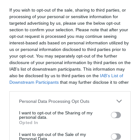
DIARIO DE LA CORRUPCIÓN SANCHISTA
If you wish to opt-out of the sale, sharing to third parties, or
processing of your personal or sensitive information for
Diario de la corrupción sanchista. Hazte
targeted advertising by us, please use the below opt-out
Oír se manifiesta delante de La Mareta:
section to confirm your selection. Please note that after your
“Pedro Sánchez es un criminal”
opt-out request is processed you may continue seeing
interest-based ads based on personal information utilized by
por Redacción
us or personal information disclosed to third parties prior to
Artículos anteriores
your opt-out. You may separately opt-out of the further
disclosure of your personal information by third parties on the
Opinión
IAB’s list of downstream participants. This information may
also be disclosed by us to third parties on the
IAB’s List of
Enormes minucias
Downstream Participants
that may further disclose it to other
third parties.
por Eulogio López
Personal Data Processing Opt Outs
I want to opt-out of the Sharing of my
personal data.
Opted In
I want to opt-out of the Sale of my
Personal Data.