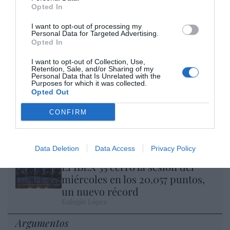
Opted In
I want to opt-out of processing my
Personal Data for Targeted Advertising.
Opted In
Nokia, Ericsson... Huawei: lo que importan
I want to opt-out of Collection, Use,
son las patentes
Retention, Sale, and/or Sharing of my
Personal Data that Is Unrelated with the
Eulogio López
Purposes for which it was collected.
Opted Out
Isabel Pantoja pierde dos pleitos
CONFIRM
con Hacienda por 700.000
euros... suma y sigue
Eulogio López
Data Deletion
Data Access
Privacy Policy
El IBEX 35 cerró la sesión del
miércoles en los 20.057 puntos,
un nuevo récord
Eulogio López
Argumentos