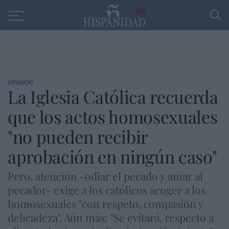
Educación
Entrevistas
PP
SANTANDER
R
30
OPINIÓN
La Iglesia Católica recuerda
que los actos homosexuales
"no pueden recibir
aprobación en ningún caso"
Pero, atención -odiar el pecado y amar al
pecador- exige a los católicos acoger a los
homosexuales "con respeto, compasión y
delicadeza". Aún más: "Se evitará, respecto a