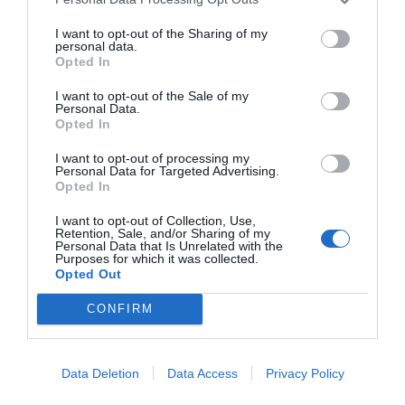
I want to opt-out of the Sharing of my
personal data.
Opted In
I want to opt-out of the Sale of my
No perdamos el norte: la emigración es
Personal Data.
mala
Opted In
Eulogio López
I want to opt-out of processing my
Personal Data for Targeted Advertising.
Milagros de nuestro tiempo
Opted In
Eulogio López
I want to opt-out of Collection, Use,
Retention, Sale, and/or Sharing of my
Personal Data that Is Unrelated with the
Purposes for which it was collected.
Confiad: yo he vencido al mundo
Opted Out
Eulogio López
CONFIRM
Argumentos
Data Deletion
Data Access
Privacy Policy