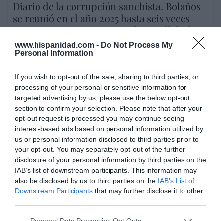
Diario de la corrupción sanchista. Bolaños
se reunió en el año 2025 hasta seis veces
con Zapatero, mientras se desarrollaba la
investigación judicial sobre la aerolínea
www.hispanidad.com -
Do Not Process My
Plus Ultra
Personal Information
por Redacción
If you wish to opt-out of the sale, sharing to third parties, or
Artículos anteriores
processing of your personal or sensitive information for
targeted advertising by us, please use the below opt-out
Opinión
section to confirm your selection. Please note that after your
opt-out request is processed you may continue seeing
Enormes minucias
interest-based ads based on personal information utilized by
us or personal information disclosed to third parties prior to
por Eulogio López
your opt-out. You may separately opt-out of the further
disclosure of your personal information by third parties on the
IAB’s list of downstream participants. This information may
also be disclosed by us to third parties on the
IAB’s List of
Downstream Participants
that may further disclose it to other
third parties.
Personal Data Processing Opt Outs