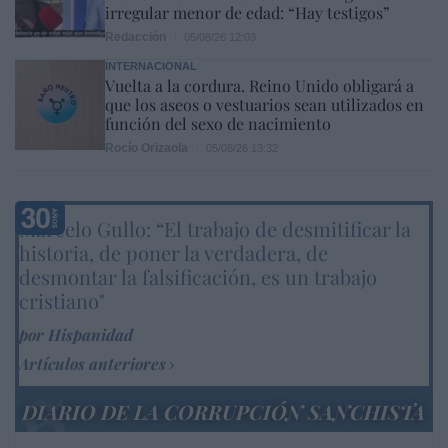
irregular menor de edad: “Hay testigos”
Redacción
05/08/26 12:03
INTERNACIONAL
Vuelta a la cordura. Reino Unido obligará a
que los aseos o vestuarios sean utilizados en
función del sexo de nacimiento
Rocío Orizaola
05/08/26 13:32
Marcelo Gullo: “El trabajo de desmitificar la
historia, de poner la verdadera, de
desmontar la falsificación, es un trabajo
cristiano"
por Hispanidad
Artículos anteriores
DIARIO DE LA CORRUPCIÓN SANCHISTA