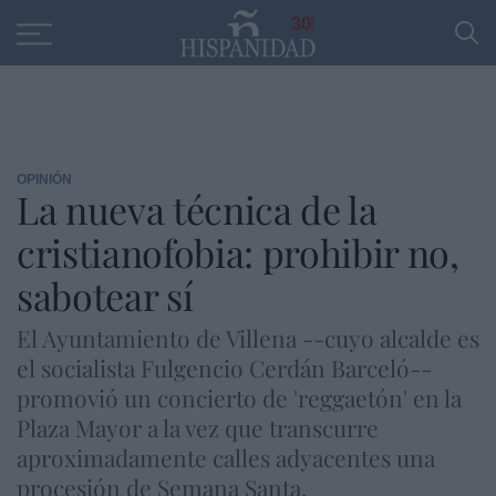
Educación
Entrevistas
PP
SANTANDER
R
30
OPINIÓN
La nueva técnica de la
cristianofobia: prohibir no,
sabotear sí
El Ayuntamiento de Villena --cuyo alcalde es
el socialista Fulgencio Cerdán Barceló--
promovió un concierto de 'reggaetón' en la
Plaza Mayor a la vez que transcurre
aproximadamente calles adyacentes una
procesión de Semana Santa.