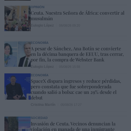
OPINIÓN
Ceuta. Nuestra Señora de África: convertir al
musulmán
Eulogio López
06/08/26 09:20
ECONOMÍA
A pesar de Sánchez, Ana Botín se convierte
en la décima banquera de EEUU, tras cerrar,
por fin, la compra de Webster Bank
Eulogio López
05/08/26 15:58
ECONOMÍA
SpaceX dispara ingresos y reduce pérdidas,
pero constata que fue sobreponderada
cuando salió a bolsa: cae un 29% desde el
debut
Cristina Martín
05/08/26 17:27
SOCIEDAD
Invasión de Ceuta. Vecinos denuncian la
violación en manada de una inmigrante