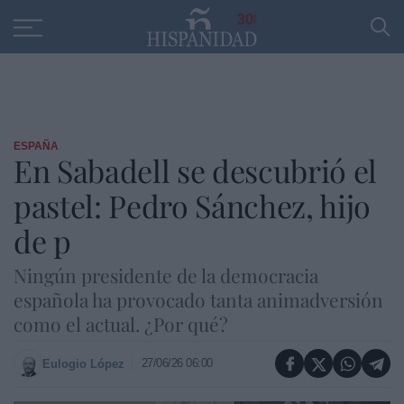
Educación
Entrevistas
PP
SANTANDER
R
30
ESPAÑA
En Sabadell se descubrió el
pastel: Pedro Sánchez, hijo
de p
Ningún presidente de la democracia
española ha provocado tanta animadversión
como el actual. ¿Por qué?
27/06/26 06:00
Eulogio López