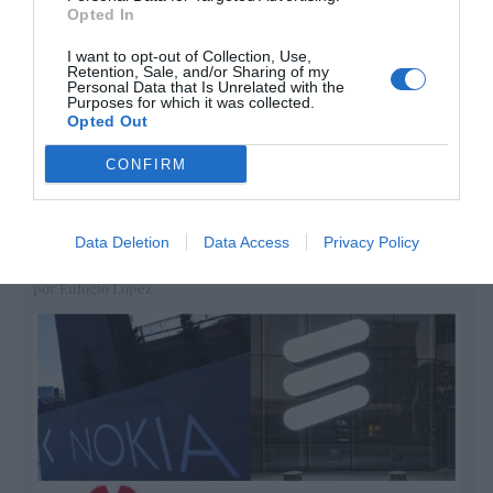
Opted In
Diario de la corrupción sanchista. Hazte
Oír se manifiesta delante de La Mareta:
I want to opt-out of Collection, Use,
Retention, Sale, and/or Sharing of my
“Pedro Sánchez es un criminal”
Personal Data that Is Unrelated with the
Purposes for which it was collected.
por Redacción
Opted Out
Artículos anteriores
CONFIRM
Opinión
Data Deletion
Data Access
Privacy Policy
Enormes minucias
por Eulogio López