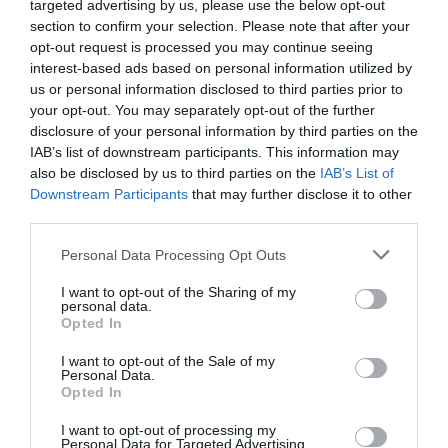
targeted advertising by us, please use the below opt-out
banco tiene la culpa
section to confirm your selection. Please note that after your
Eulogio López
08/08/26 06:00
opt-out request is processed you may continue seeing
interest-based ads based on personal information utilized by
INTERNACIONAL
us or personal information disclosed to third parties prior to
La bomba de Hiroshima no perseguía a
your opt-out. You may separately opt-out of the further
Occidente, la de Nagasaki sí: era la ciudad
disclosure of your personal information by third parties on the
católica del Japón
IAB’s list of downstream participants. This information may
Eulogio López
08/08/26 06:00
also be disclosed by us to third parties on the
IAB’s List of
Downstream Participants
that may further disclose it to other
third parties.
Marcelo Gullo: “El trabajo de desmitificar la
Personal Data Processing Opt Outs
historia, de poner la verdadera, de
desmontar la falsificación, es un trabajo
I want to opt-out of the Sharing of my
personal data.
cristiano"
Opted In
por Hispanidad
I want to opt-out of the Sale of my
Personal Data.
Artículos anteriores
Opted In
DIARIO DE LA CORRUPCIÓN SANCHISTA
I want to opt-out of processing my
Personal Data for Targeted Advertising.