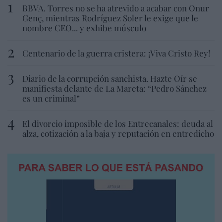
BBVA. Torres no se ha atrevido a acabar con Onur
Genç, mientras Rodríguez Soler le exige que le
nombre CEO... y exhibe músculo
Centenario de la guerra cristera: ¡Viva Cristo Rey!
Diario de la corrupción sanchista. Hazte Oír se
manifiesta delante de La Mareta: “Pedro Sánchez
es un criminal”
El divorcio imposible de los Entrecanales: deuda al
alza, cotización a la baja y reputación en entredicho