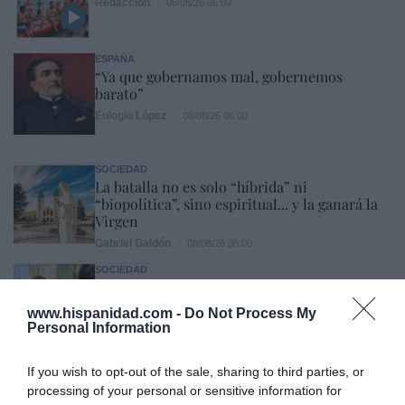
Redacción
08/08/26 06:00
ESPAÑA
“Ya que gobernamos mal, gobernemos
barato”
Eulogio López
08/08/26 06:00
SOCIEDAD
La batalla no es solo “híbrida” ni
“biopolítica”, sino espiritual... y la ganará la
Virgen
Gabriel Galdón
08/08/26 06:00
SOCIEDAD
Eslovaquia no admite el gaymonio...
bendecido en otros miembros de la Unión
www.hispanidad.com -
Do Not Process My
Europea
Personal Information
Eulogio López
08/08/26 06:00
If you wish to opt-out of the sale, sharing to third parties, or
ECONOMÍA
processing of your personal or sensitive information for
Seamos más responsables: no siempre el