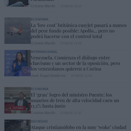
Cristina Martín
07/08/26 15:10
ECONOMÍA
La ‘low cost’ británica easyJet pasará a manos
del peor fondo posible: Apollo... pero no
podrá hacerse con el control total
Cristina Martín
07/08/26 14:09
INTERNACIONAL
Venezuela. Comienza el diálogo entre
chavismo y un sector de la oposición, pero
los venezolanos quieren a Corina
José Ángel Gutiérrez
07/08/26 11:46
ECONOMÍA
El ‘gran’ logro del ministro Puente: los
usuarios de tren de alta velocidad caen un
15,5% hasta junio
Cristina Martín
07/08/26 12:37
SOCIEDAD
Ataque cristianófobo en la muy ‘woke’ ciudad