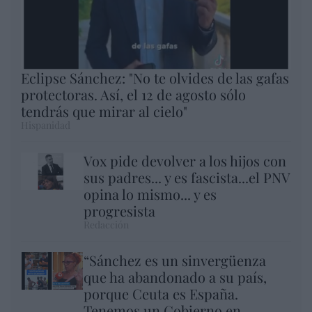
Eclipse Sánchez: "No te olvides de las gafas
protectoras. Así, el 12 de agosto sólo
tendrás que mirar al cielo"
Hispanidad
Vox pide devolver a los hijos con
sus padres... y es fascista...el PNV
opina lo mismo... y es
progresista
Redacción
“Sánchez es un sinvergüenza
que ha abandonado a su país,
porque Ceuta es España.
Tenemos un Gobierno en