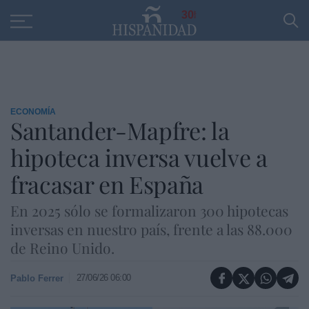
Educación
Entrevistas
PP
SANTANDER
R
30
ECONOMÍA
Santander-Mapfre: la
hipoteca inversa vuelve a
fracasar en España
En 2025 sólo se formalizaron 300 hipotecas
inversas en nuestro país, frente a las 88.000
de Reino Unido.
27/06/26 06:00
Pablo Ferrer