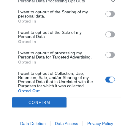
Personal Data Processing Opt Outs
Artículos anteriores
I want to opt-out of the Sharing of my
personal data.
Opinión
Opted In
I want to opt-out of the Sale of my
Enormes minucias
Personal Data.
Opted In
por Eulogio López
I want to opt-out of processing my
Personal Data for Targeted Advertising.
Opted In
I want to opt-out of Collection, Use,
Retention, Sale, and/or Sharing of my
Personal Data that Is Unrelated with the
Purposes for which it was collected.
Opted Out
CONFIRM
Nokia, Ericsson... Huawei: lo que importan
Data Deletion
Data Access
Privacy Policy
son las patentes