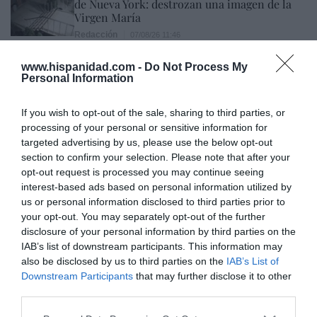
de Nueva York: destrozan una imagen de la
Virgen María
Redacción
07/08/26 11:46
www.hispanidad.com -
Do Not Process My
Personal Information
Marcelo Gullo: “El trabajo de desmitificar la
historia, de poner la verdadera, de
If you wish to opt-out of the sale, sharing to third parties, or
desmontar la falsificación, es un trabajo
processing of your personal or sensitive information for
cristiano"
targeted advertising by us, please use the below opt-out
section to confirm your selection. Please note that after your
por Hispanidad
opt-out request is processed you may continue seeing
Artículos anteriores
interest-based ads based on personal information utilized by
us or personal information disclosed to third parties prior to
your opt-out. You may separately opt-out of the further
DIARIO DE LA CORRUPCIÓN SANCHISTA
disclosure of your personal information by third parties on the
IAB’s list of downstream participants. This information may
Diario de la corrupción sanchista. Hazte
also be disclosed by us to third parties on the
IAB’s List of
Oír se manifiesta delante de La Mareta:
Downstream Participants
that may further disclose it to other
“Pedro Sánchez es un criminal”
third parties.
por Redacción