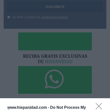
He leído y acepto las
condiciones legales
Hoy destacamos
www.hispanidad.com -
Do Not Process My