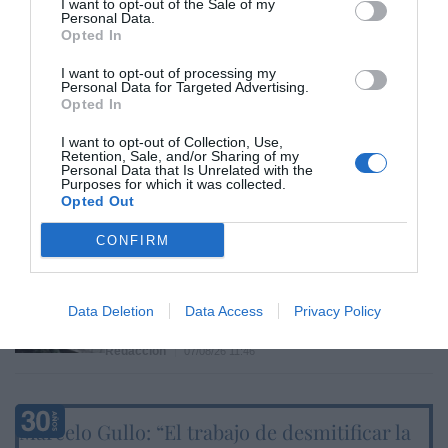
Cristina Martín
07/08/26 14:09
I want to opt-out of the Sale of my
Personal Data.
INTERNACIONAL
Opted In
Venezuela. Comienza el diálogo entre
chavismo y un sector de la oposición, pero
I want to opt-out of processing my
los venezolanos quieren a Corina
Personal Data for Targeted Advertising.
Opted In
José Ángel Gutiérrez
07/08/26 11:46
I want to opt-out of Collection, Use,
Retention, Sale, and/or Sharing of my
ECONOMÍA
Personal Data that Is Unrelated with the
El ‘gran’ logro del ministro Puente: los
Purposes for which it was collected.
usuarios de tren de alta velocidad caen un
Opted Out
15,5% hasta junio
CONFIRM
Cristina Martín
07/08/26 12:37
SOCIEDAD
Ataque cristianófobo en la muy ‘woke’ ciudad
de Nueva York: destrozan una imagen de la
Data Deletion
Data Access
Privacy Policy
Virgen María
Redacción
07/08/26 11:46
Marcelo Gullo: “El trabajo de desmitificar la