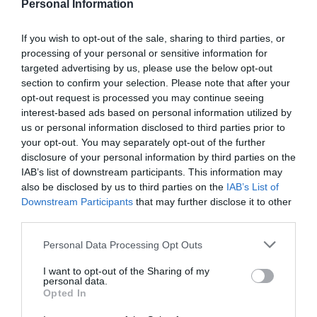
Personal Information
ECONOMÍA
El divorcio imposible de los Entrecanales:
deuda al alza, cotización a la baja y
If you wish to opt-out of the sale, sharing to third parties, or
reputación en entredicho
processing of your personal or sensitive information for
Cristina Martín
07/08/26 15:51
targeted advertising by us, please use the below opt-out
section to confirm your selection. Please note that after your
ECONOMÍA
opt-out request is processed you may continue seeing
Indra. Hispasat se hace con un proyecto IRIS-
interest-based ads based on personal information utilized by
2 de 1.600 millones de euros
us or personal information disclosed to third parties prior to
Eulogio López
07/08/26 15:07
your opt-out. You may separately opt-out of the further
disclosure of your personal information by third parties on the
ECONOMÍA
IAB’s list of downstream participants. This information may
‘Warner Bros. Discovery’ asume ya 600
also be disclosed by us to third parties on the
IAB’s List of
millones en gastos de su fusión con
Downstream Participants
that may further disclose it to other
Paramount
third parties.
Cristina Martín
07/08/26 15:10
Personal Data Processing Opt Outs
ECONOMÍA
I want to opt-out of the Sharing of my
La ‘low cost’ británica easyJet pasará a manos
personal data.
del peor fondo posible: Apollo... pero no
Opted In
podrá hacerse con el control total