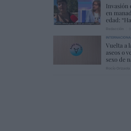
Invasión 
en manad
edad: “Ha
Redacción
0
INTERNACIONA
Vuelta a 
aseos o v
sexo de 
Rocío Orizaola