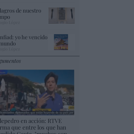
lagros de nuestro
empo
ogio López
nfiad: yo he vencido
 mundo
ogio López
gumentos
lepedro en acción: RTVE
irma que entre los que han
vadido Ceuta, "muchos son