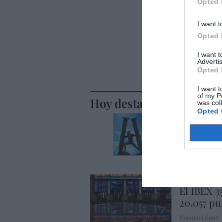
Opted 
I want t
Opted 
I want 
Advertis
Opted 
I want t
of my P
Hoy destacamos
was col
Opted 
SOCIEDAD
Ceuta y M
Eulogio López
OPINIÓN
El IBEX 3
20.057 pu
Eulogio López