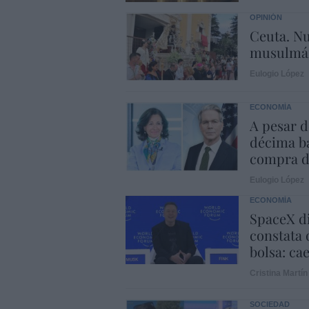
OPINIÓN
Ceuta. Nu
musulmá
Eulogio López
ECONOMÍA
A pesar d
décima ba
compra d
Eulogio López
ECONOMÍA
SpaceX di
constata 
bolsa: ca
Cristina Martín
SOCIEDAD