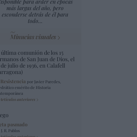
isponible para arder en épocas
más largas del año, pero
esconderse detrás de él para
todo…
Minucias visuales
 última comunión de los 15
rmanos de San Juan de Dios, el
 de julio de 1936, en Calafell
arragona)
 Resistencia
por Javier Paredes,
edrático emérito de Historia
ntemporánea
Artículos anteriores
ego
eta pasmado
 J. R. Pablos
Artículos anteriores