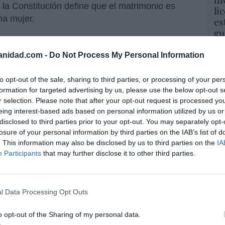
 la Constitución define que el matrimonio es
li
na mujer.
es
gu
His
anidad.com -
Do Not Process My Personal Information
Cu
resado este artículo?
tu
to opt-out of the sale, sharing to third parties, or processing of your per
Red
tro newsletter y recibe cada dia
formation for targeted advertising by us, please use the below opt-out s
o más destacado de Hispanidad
r selection. Please note that after your opt-out request is processed y
Fu
eing interest-based ads based on personal information utilized by us or
ve
disclosed to third parties prior to your opt-out. You may separately opt-
ve
losure of your personal information by third parties on the IAB’s list of
His
. This information may also be disclosed by us to third parties on the
IA
iones legales
Participants
that may further disclose it to other third parties.
“E
l Data Processing Opt Outs
pon
pr
o opt-out of the Sharing of my personal data.
ame