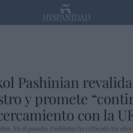
PP
SANTANDER
Religión
ol Pashinian revalida
tro y promete “conti
cercamiento con la U
os. En el pasado, Pashinian ha criticado los aborto