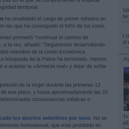
e paz en el que se comprometían a respetar
ridad territorial.
Mi
ti
an
ha revalidado el cargo de primer ministro en
Eul
en las que ha conseguido el 54% de los votos.
Co
nian prometió "continuar el camino de
al
 a la vez, añadió: "Seguiremos desarrollando
Eul
tados miembro de la Unión Económica
Ar
La búsqueda de la Patria ha terminado. Hemos
tó a aceptar la «Armenia real» y dejar de soñar
petición de la mujer durante las primeras 12
e ese plazo, y hasta aproximadamente las 22
 determinadas circunstancias médicas o
Te
icado los abortos selectivos por sexo
. No se
af
atrimonio homosexual, que está prohibido en
in