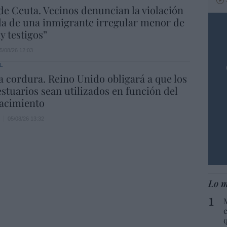
de Ceuta. Vecinos denuncian la violación
a de una inmigrante irregular menor de
y testigos”
5/08/26 12:03
L
la cordura. Reino Unido obligará a que los
estuarios sean utilizados en función del
nacimiento
05/08/26 13:32
Lo m
c