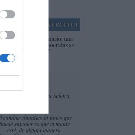
Ana Sánchez Arjona
culos anteriores
LA CASA BLANCA
U. Inquietante escenario: una
cera parte de los demócratas se
ine como “socialista”
Ignacio Aguirre
culos anteriores
tas al director
Ceuta celebra Nuestra Señora
de África
l cambio climático lo único que
puede suponer es que el monte
esté, de alguna manera,