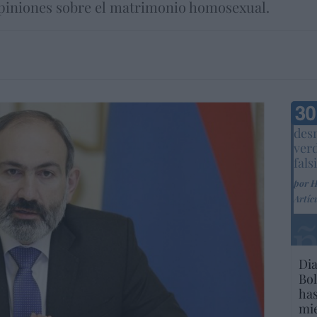
opiniones sobre el matrimonio homosexual.
Marc
desm
ver
fals
por 
Artíc
Dia
Bol
has
mie