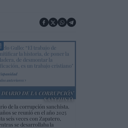
elo Gullo: “El trabajo de
itificar la historia, de poner la
dadera, de desmontar la
ificación, es un trabajo cristiano"
Hispanidad
ulos anteriores
DIARIO DE LA CORRUPCIÓN
SANCHISTA
rio de la corrupción sanchista.
años se reunió en el año 2025
ta seis veces con Zapatero,
ntras se desarrollaba la