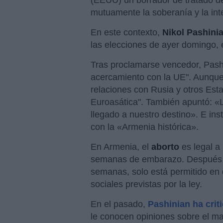
(EEUU) un borrador de tratado d
mutuamente la soberanía y la integ
En este contexto,
Nikol Pashini
las elecciones de ayer domingo, 
Tras proclamarse vencedor, Pashi
acercamiento con la UE". Aunque,
relaciones con Rusia y otros Es
Euroasática". También apuntó: «
llegado a nuestro destino». E ins
con la «Armenia histórica».
En Armenia, el
aborto
es legal a 
semanas de embarazo. Después d
semanas, solo está permitido en
sociales previstas por la ley.
En el pasado,
Pashinian ha crit
le conocen opiniones sobre el m