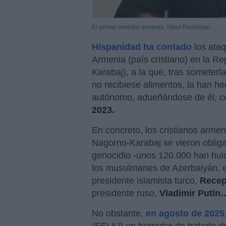
El primer ministro armenio, Nikol Pashinian
Hispanidad ha contado
los ataq
Armenia (país cristiano) en la R
Karabaj), a la que, tras someterl
no recibiese alimentos, la han he
autónomo, adueñándose de él, c
2023.
En concreto, los cristianos arme
Nagorno-Karabaj se vieron obligad
genocidio -unos 120.000 han hui
los musulmanes de Azerbaiyán, e
presidente islamista turco,
Recep
presidente ruso,
Vladimir Putin
No obstante,
en agosto de 2025