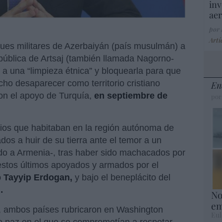
inv
aer
por
Artí
ues militares de Azerbaiyán (país musulmán) a
epública de Artsaj (también llamada Nagorno-
a a una “limpieza étnica” y bloquearla para que
cho desaparecer como territorio cristiano
En
on el apoyo de Turquía,
en septiembre de
por
nios que habitaban en la región autónoma de
os a huir de su tierra ante el temor a un
do a Armenia-, tras haber sido machacados por
stos últimos apoyados y armados por el
 Tayyip Erdogan,
y bajo el beneplácito del
…
No
em
, ambos países rubricaron en Washington
Eul