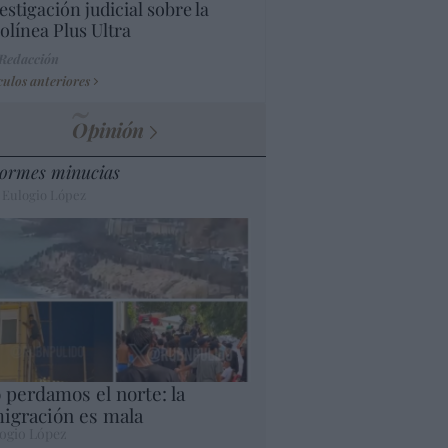
estigación judicial sobre la
olínea Plus Ultra
 Redacción
culos anteriores
Opinión
ormes minucias
 Eulogio López
 perdamos el norte: la
igración es mala
ogio López