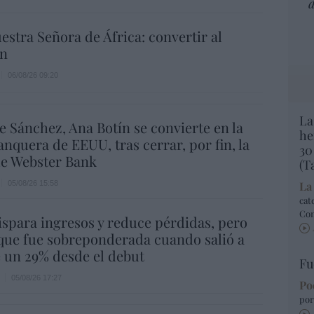
d
estra Señora de África: convertir al
n
06/08/26 09:20
La
e Sánchez, Ana Botín se convierte en la
he
nquera de EEUU, tras cerrar, por fin, la
30
e Webster Bank
(T
05/08/26 15:58
La
cat
Co
spara ingresos y reduce pérdidas, pero
que fue sobreponderada cuando salió a
e un 29% desde el debut
Fu
05/08/26 17:27
Po
por