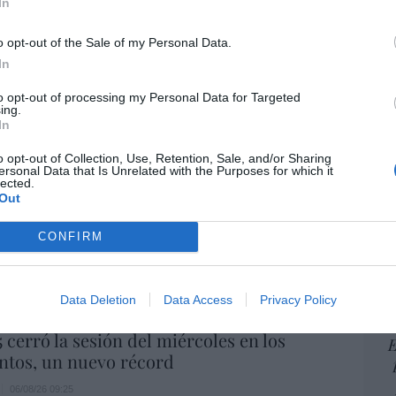
In
por 
Artí
o opt-out of the Sale of my Personal Data.
In
to opt-out of processing my Personal Data for Targeted
ing.
EEU
In
ter
def
o opt-out of Collection, Use, Retention, Sale, and/or Sharing
ersonal Data that Is Unrelated with the Purposes for which it
por 
lected.
Artí
Out
elilla, las dos columnas de Hércules
Car
CONFIRM
06/08/26 07:58
Data Deletion
Data Access
Privacy Policy
5 cerró la sesión del miércoles en los
E
ntos, un nuevo récord
06/08/26 09:25