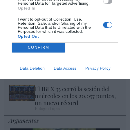
Personal Data for Targeted Advertising.
Opted In
I want to opt-out of Collection, Use,
Retention, Sale, and/or Sharing of my
Nokia, Ericsson... Huawei: lo que importan
Personal Data that Is Unrelated with the
Purposes for which it was collected.
son las patentes
Opted Out
Eulogio López
CONFIRM
Isabel Pantoja pierde dos pleitos
con Hacienda por 700.000
euros... suma y sigue
Data Deletion
Data Access
Privacy Policy
Eulogio López
El IBEX 35 cerró la sesión del
miércoles en los 20.057 puntos,
un nuevo récord
Eulogio López
Argumentos