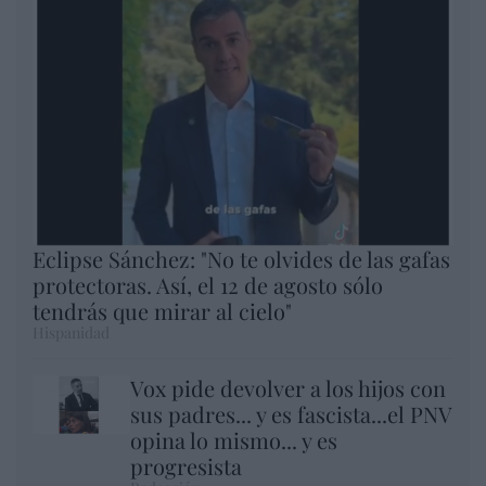
Eclipse Sánchez: "No te olvides de las gafas
protectoras. Así, el 12 de agosto sólo
tendrás que mirar al cielo"
Hispanidad
Vox pide devolver a los hijos con
sus padres... y es fascista...el PNV
opina lo mismo... y es
progresista