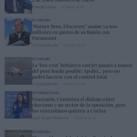
Eulogio López
07/08/26 15:07
ECONOMÍA
‘Warner Bros. Discovery’ asume ya 600
millones en gastos de su fusión con
Paramount
Cristina Martín
07/08/26 15:10
ECONOMÍA
La ‘low cost’ británica easyJet pasará a manos
del peor fondo posible: Apollo... pero no
podrá hacerse con el control total
Cristina Martín
07/08/26 14:09
INTERNACIONAL
Venezuela. Comienza el diálogo entre
chavismo y un sector de la oposición, pero
los venezolanos quieren a Corina
José Ángel Gutiérrez
07/08/26 11:46
ECONOMÍA