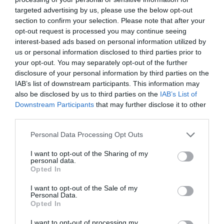
targeted advertising by us, please use the below opt-out
Diario de la corrupción sanchista. Hazte
section to confirm your selection. Please note that after your
Oír se manifiesta delante de La Mareta:
opt-out request is processed you may continue seeing
“Pedro Sánchez es un criminal”
interest-based ads based on personal information utilized by
us or personal information disclosed to third parties prior to
por Redacción
your opt-out. You may separately opt-out of the further
disclosure of your personal information by third parties on the
Artículos anteriores
IAB’s list of downstream participants. This information may
also be disclosed by us to third parties on the
IAB’s List of
Opinión
Downstream Participants
that may further disclose it to other
third parties.
Enormes minucias
Personal Data Processing Opt Outs
por Eulogio López
I want to opt-out of the Sharing of my
personal data.
Opted In
I want to opt-out of the Sale of my
Personal Data.
Opted In
I want to opt-out of processing my