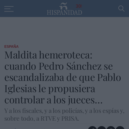
Educación
Entrevistas
PP
SANTANDER
R
30
ESPAÑA
Maldita hemeroteca:
cuando Pedro Sánchez se
escandalizaba de que Pablo
Iglesias le propusiera
controlar a los jueces…
Y a los fiscales, y a los policías, y a los espías y,
sobre todo, a RTVE y PRISA.