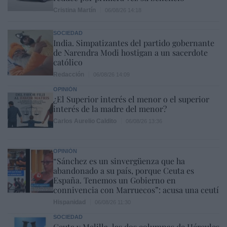
Cristina Martín
06/08/26 14:18
SOCIEDAD
India. Simpatizantes del partido gobernante
de Narendra Modi hostigan a un sacerdote
católico
Redacción
06/08/26 14:09
OPINIÓN
¿El Superior interés el menor o el superior
interés de la madre del menor?
Carlos Aurelio Caldito
06/08/26 13:36
OPINIÓN
“Sánchez es un sinvergüenza que ha
abandonado a su país, porque Ceuta es
España. Tenemos un Gobierno en
connivencia con Marruecos”: acusa una ceutí
Hispanidad
06/08/26 11:30
SOCIEDAD
Ceuta y Melilla, las dos columnas de Hércules