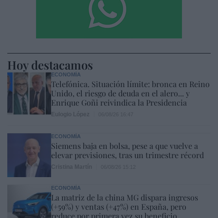
Hoy destacamos
ECONOMÍA
Telefónica. Situación límite: bronca en Reino
Unido, el riesgo de deuda en el alero... y
Enrique Goñi reivindica la Presidencia
Eulogio López
06/08/26 16:47
ECONOMÍA
Siemens baja en bolsa, pese a que vuelve a
elevar previsiones, tras un trimestre récord
Cristina Martín
06/08/26 15:12
ECONOMÍA
La matriz de la china MG dispara ingresos
(+59%) y ventas (+47%) en España, pero
reduce por primera vez su beneficio