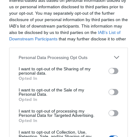
interest-based ads based on personal information utilized by
us or personal information disclosed to third parties prior to
por Redacción
your opt-out. You may separately opt-out of the further
Artículos anteriores
disclosure of your personal information by third parties on the
IAB’s list of downstream participants. This information may
Opinión
also be disclosed by us to third parties on the
IAB’s List of
Downstream Participants
that may further disclose it to other
Enormes minucias
third parties.
por Eulogio López
Personal Data Processing Opt Outs
I want to opt-out of the Sharing of my
personal data.
Opted In
I want to opt-out of the Sale of my
Personal Data.
Opted In
I want to opt-out of processing my
Personal Data for Targeted Advertising.
Opted In
I want to opt-out of Collection, Use,
El IBEX 35 cerró la sesión del miércoles en
Retention, Sale, and/or Sharing of my