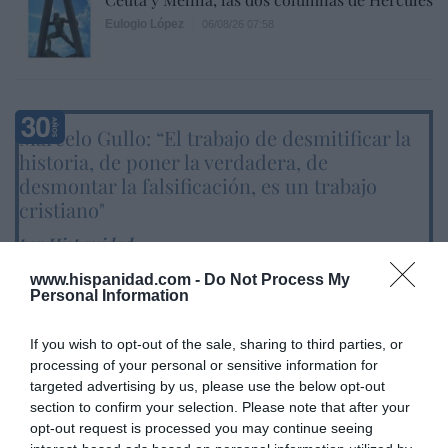
Eulogio López
06/08/26 07:58
Marcelo Gullo: “El trabajo de desmitificar la
historia, de poner la verdadera, de
desmontar la falsificación, es un trabajo
cristiano"
por Hispanidad
Artículos anteriores
www.hispanidad.com -
Do Not Process My
Personal Information
DIARIO DE LA CORRUPCIÓN SANCHISTA
If you wish to opt-out of the sale, sharing to third parties, or
Diario de la corrupción sanchista. La
processing of your personal or sensitive information for
targeted advertising by us, please use the below opt-out
Audiencia Nacional prorroga seis meses la
section to confirm your selection. Please note that after your
investigación del caso Koldo, ante el
opt-out request is processed you may continue seeing
ingente material incautado por la UCO