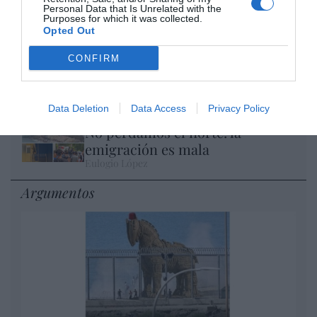
Personal Data that Is Unrelated with the
los 20.057 puntos, un nuevo récord
Purposes for which it was collected.
Eulogio López
Opted Out
CONFIRM
Ceuta. Nuestra Señora de África:
convertir al musulmán
Eulogio López
Data Deletion
Data Access
Privacy Policy
No perdamos el norte: la
emigración es mala
Eulogio López
Argumentos