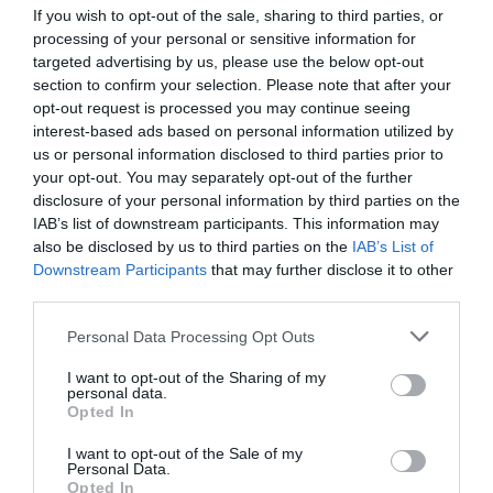
enorme y que no me venga abajo’", recoge Libertad
If you wish to opt-out of the sale, sharing to third parties, or
Digital. "En varias ocasiones a lo largo del presente
processing of your personal or sensitive information for
escrito se han aludido los motivos por los que las
targeted advertising by us, please use the below opt-out
referencias efectuadas a 'S' se consideran
section to confirm your selection. Please note that after your
opt-out request is processed you may continue seeing
efectuadas a SANTOS –Cerdán— y, por otro lado,
interest-based ads based on personal information utilized by
las efectuadas a ‘El One’ lo serían al presidente del
us or personal information disclosed to third parties prior to
Gobierno que, en este caso y en palabras de
your opt-out. You may separately opt-out of the further
LEIRE, le habría hecho llegar ante la aparición de
disclosure of your personal information by third parties on the
esta noticia que estaba desarrollando "un trabajo
IAB’s list of downstream participants. This information may
also be disclosed by us to third parties on the
IAB’s List of
enorme y que no me venga abajo", añade la UCO.
Downstream Participants
that may further disclose it to other
Otro mensaje intervenido por la UCO: «Ayer
third parties.
hablando con Santos, le dije que, además de
Personal Data Processing Opt Outs
destruir lo malo, al presi hay que ayudarle a generar
ecosistemas de apoyo». Y otra ocasión, Díez
I want to opt-out of the Sharing of my
personal data.
aseguró que le habían pedido ponerse al frente de
Opted In
determinadas actuaciones y señaló que quienes
I want to opt-out of the Sale of my
impulsaban la estrategia se encontraban «en la
Personal Data.
calle Ferraz comunicados con el Palacio de la
Opted In