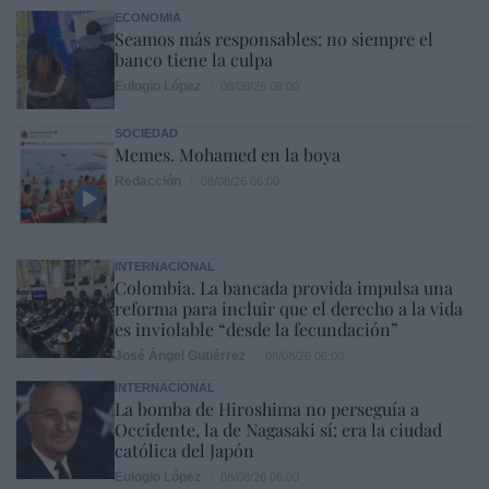
ECONOMÍA
Seamos más responsables: no siempre el
banco tiene la culpa
Eulogio López
08/08/26 06:00
SOCIEDAD
Memes. Mohamed en la boya
Redacción
08/08/26 06:00
INTERNACIONAL
Colombia. La bancada provida impulsa una
reforma para incluir que el derecho a la vida
es inviolable “desde la fecundación”
José Ángel Gutiérrez
08/08/26 06:00
INTERNACIONAL
La bomba de Hiroshima no perseguía a
Occidente, la de Nagasaki sí: era la ciudad
católica del Japón
Eulogio López
08/08/26 06:00