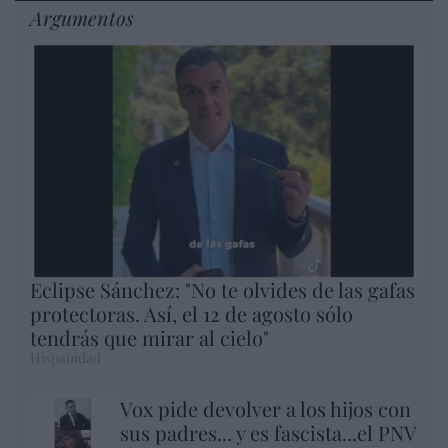
Argumentos
Eclipse Sánchez: "No te olvides de las gafas
protectoras. Así, el 12 de agosto sólo
tendrás que mirar al cielo"
Hispanidad
Vox pide devolver a los hijos con
sus padres... y es fascista...el PNV