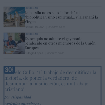
SOCIEDAD
La batalla no es solo “híbrida” ni
“biopolítica”, sino espiritual... y la ganará la
Virgen
Gabriel Galdón
08/08/26 06:00
SOCIEDAD
Eslovaquia no admite el gaymonio...
bendecido en otros miembros de la Unión
Europea
Eulogio López
08/08/26 06:00
Marcelo Gullo: “El trabajo de desmitificar la
historia, de poner la verdadera, de
desmontar la falsificación, es un trabajo
cristiano"
por Hispanidad
Artículos anteriores