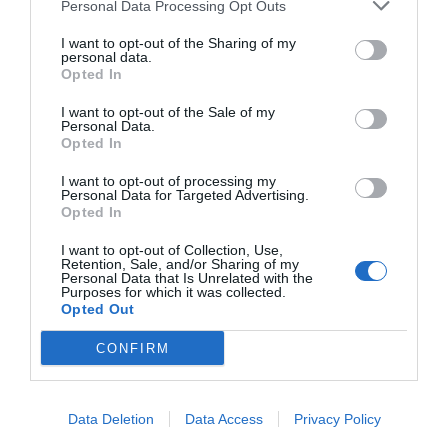
Personal Data Processing Opt Outs
Diario de la corrupción sanchista. Hazte
Oír se manifiesta delante de La Mareta:
I want to opt-out of the Sharing of my
personal data.
“Pedro Sánchez es un criminal”
Opted In
por Redacción
I want to opt-out of the Sale of my
Personal Data.
Artículos anteriores
Opted In
Opinión
I want to opt-out of processing my
Personal Data for Targeted Advertising.
Opted In
Enormes minucias
I want to opt-out of Collection, Use,
por Eulogio López
Retention, Sale, and/or Sharing of my
Personal Data that Is Unrelated with the
Purposes for which it was collected.
Opted Out
CONFIRM
Data Deletion
Data Access
Privacy Policy