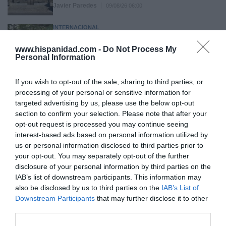
Javier Paredes
09/08/26 06:00
INTERNACIONAL
Primarias presidenciales demócratas 2028. El
icono LGTBIQ+ Pete Buttigieg regresa a
www.hispanidad.com -
Do Not Process My
escena y lo hace con las peores propuestas de
Personal Information
Biden
Ignacio Aguirre
09/08/26 06:00
If you wish to opt-out of the sale, sharing to third parties, or
processing of your personal or sensitive information for
targeted advertising by us, please use the below opt-out
section to confirm your selection. Please note that after your
Marcelo Gullo: “El trabajo de desmitificar la
opt-out request is processed you may continue seeing
historia, de poner la verdadera, de
interest-based ads based on personal information utilized by
desmontar la falsificación, es un trabajo
us or personal information disclosed to third parties prior to
cristiano"
your opt-out. You may separately opt-out of the further
disclosure of your personal information by third parties on the
por Hispanidad
IAB’s list of downstream participants. This information may
Artículos anteriores
also be disclosed by us to third parties on the
IAB’s List of
Downstream Participants
that may further disclose it to other
DIARIO DE LA CORRUPCIÓN SANCHISTA
third parties.