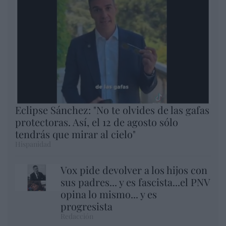
Eclipse Sánchez: "No te olvides de las gafas
protectoras. Así, el 12 de agosto sólo
tendrás que mirar al cielo"
Hispanidad
Vox pide devolver a los hijos con
sus padres... y es fascista...el PNV
opina lo mismo... y es
progresista
Redacción