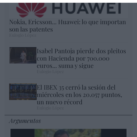
Nokia, Ericsson... Huawei: lo que importan
son las patentes
Eulogio López
Isabel Pantoja pierde dos pleitos
con Hacienda por 700.000
euros... suma y sigue
Eulogio López
El IBEX 35 cerró la sesión del
miércoles en los 20.057 puntos,
un nuevo récord
Eulogio López
Argumentos