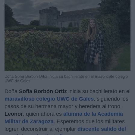
Doña Sofía Borbón Ortiz inicia su bachillerato en el masoncete colegio
UWC de Gales
Doña
Sofía Borbón Ortiz
inicia su bachillerato en el
maravilloso colegio UWC de Gales
, siguiendo los
pasos de su hermana mayor y heredera al trono,
Leonor
, quien ahora es
alumna de la Academia
Militar de Zaragoza
. Esperemos que los militares
logren deconstruir al ejemplar
discente salido del