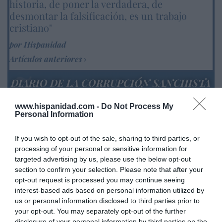
historia, de poner la verdadera, de
desmontar la falsificación, es un trabajo
cristiano"
por Hispanidad
Artículos anteriores
DIARIO DE LA CORRUPCIÓN SANCHISTA
Diario de la corrupción sanchista. Bolaños
www.hispanidad.com -
Do Not Process My
Personal Information
se reunió en el año 2025 hasta seis veces
con Zapatero, mientras se desarrollaba la
If you wish to opt-out of the sale, sharing to third parties, or
investigación judicial sobre la aerolínea
processing of your personal or sensitive information for
Plus Ultra
targeted advertising by us, please use the below opt-out
section to confirm your selection. Please note that after your
por Redacción
opt-out request is processed you may continue seeing
Artículos anteriores
interest-based ads based on personal information utilized by
us or personal information disclosed to third parties prior to
Opinión
your opt-out. You may separately opt-out of the further
disclosure of your personal information by third parties on the