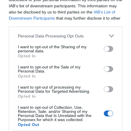
Enormes minucias
IAB’s list of downstream participants. This information may
also be disclosed by us to third parties on the
IAB’s List of
por Eulogio López
Downstream Participants
that may further disclose it to other
third parties.
Personal Data Processing Opt Outs
I want to opt-out of the Sharing of my
personal data.
Opted In
I want to opt-out of the Sale of my
Personal Data.
Opted In
I want to opt-out of processing my
No perdamos el norte: la emigración es
Personal Data for Targeted Advertising.
Opted In
mala
Eulogio López
I want to opt-out of Collection, Use,
Retention, Sale, and/or Sharing of my
Personal Data that Is Unrelated with the
Milagros de nuestro tiempo
Purposes for which it was collected.
Opted Out
Eulogio López