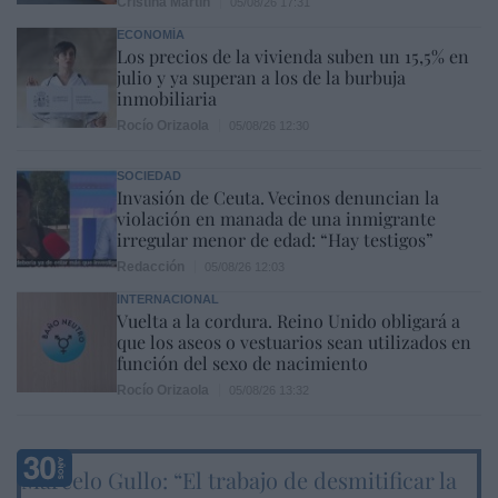
Cristina Martín
05/08/26 17:31
ECONOMÍA
Los precios de la vivienda suben un 15,5% en
julio y ya superan a los de la burbuja
inmobiliaria
Rocío Orizaola
05/08/26 12:30
SOCIEDAD
Invasión de Ceuta. Vecinos denuncian la
violación en manada de una inmigrante
irregular menor de edad: “Hay testigos”
Redacción
05/08/26 12:03
INTERNACIONAL
Vuelta a la cordura. Reino Unido obligará a
que los aseos o vestuarios sean utilizados en
función del sexo de nacimiento
Rocío Orizaola
05/08/26 13:32
Marcelo Gullo: “El trabajo de desmitificar la