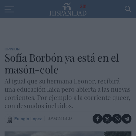
Educación
Entrevistas
PP
SANTANDER
R
30
OPINIÓN
Sofía Borbón ya está en el
masón-cole
Al igual que su hermana Leonor, recibirá
una educación laica pero abierta a las nuevas
corrientes. Por ejemplo a la corriente queer,
con desnudos incluidos.
30/08/23 18:00
Eulogio López