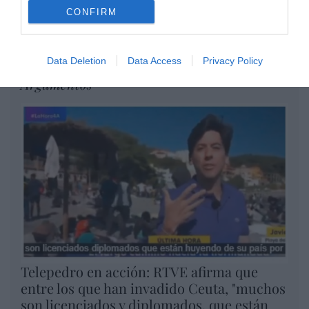
CONFIRM
Confiad: yo he vencido al mundo
Eulogio López
Data Deletion
Data Access
Privacy Policy
Argumentos
Telepedro en acción: RTVE afirma que
entre los que han invadido Ceuta, "muchos
son licenciados y diplomados, que están