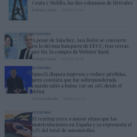
Ceuta y Melilla, las dos columnas de Hércules
Eulogio López
06/08/26 07:58
ECONOMÍA
A pesar de Sánchez, Ana Botín se convierte
en la décima banquera de EEUU, tras cerrar,
por fin, la compra de Webster Bank
Eulogio López
05/08/26 15:58
ECONOMÍA
SpaceX dispara ingresos y reduce pérdidas,
pero constata que fue sobreponderada
cuando salió a bolsa: cae un 29% desde el
debut
Cristina Martín
05/08/26 17:27
ECONOMÍA
El renting crece a mayor ritmo que las
matriculaciones en España y ya representa el
23% del total de automóviles