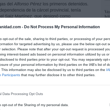
egas del
Alfonso Pérez
los primeros detenidos.
 dependencia de la cárcel provincial, tenía
Vo
l Saiz Martínez, que designó como
hi
y 
prisión al obrero del PSOE
Pedro Rioyo
, hasta
op
anidad.com -
Do Not Process My Personal Information
a fecha, a
Emilio Sainz Abascal
, militante de
pr
tener en sus cuatro bodegas hasta 980 presos.
Red
to opt-out of the sale, sharing to third parties, or processing of your per
formation for targeted advertising by us, please use the below opt-out s
logró sobrevivir,
Ramón Bustamante
“S
r selection. Please note that after your opt-out request is processed y
riencia en su
libro titulado
A bordo del
si
eing interest-based ads based on personal information utilized by us or
 es una fuente imprescindible para saber lo
ab
disclosed to third parties prior to your opt-out. You may separately opt-
su autor es preciso y muy expresivo. Así nos
po
losure of your personal information by third parties on the IAB’s list of
 de septiembre de 1936 el remolcador
San
Es
. This information may also be disclosed by us to third parties on the
IA
Go
ro de los Mártires e ingresó en una de las
Participants
that may further disclose it to other third parties.
co
Ma
ce
nso Pérez
, resbaladiza por la lluvia, tenía su
l Data Processing Opt Outs
His
tir los novios cuando suben las gradas del
n nuestro caso, de celebrarse la boda, sería
o opt-out of the Sharing of my personal data.
recía, sino que, invisible, ascendía con