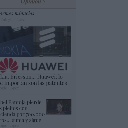
Opinión
ormes minucias
 Eulogio López
kia, Ericsson... Huawei: lo
e importan son las patentes
ogio López
abel Pantoja pierde
s pleitos con
cienda por 700.000
ros... suma y sigue
ogio López