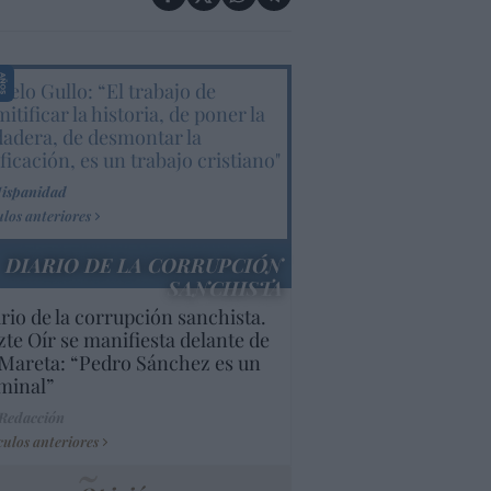
elo Gullo: “El trabajo de
itificar la historia, de poner la
dadera, de desmontar la
ificación, es un trabajo cristiano"
Hispanidad
ulos anteriores
DIARIO DE LA CORRUPCIÓN
SANCHISTA
rio de la corrupción sanchista.
te Oír se manifiesta delante de
Mareta: “Pedro Sánchez es un
minal”
 Redacción
culos anteriores