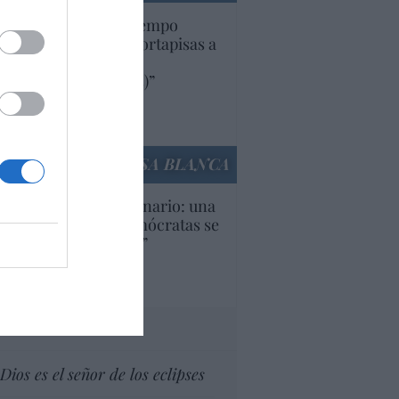
uropa lleva mucho tiempo
iendo aranceles y cortapisas a
oductos y compañías
ricanas (y europeas)”
Ana Sánchez Arjona
culos anteriores
LA CASA BLANCA
U. Inquietante escenario: una
cera parte de los demócratas se
ine como “socialista”
Ignacio Aguirre
culos anteriores
tas al director
Dios es el señor de los eclipses