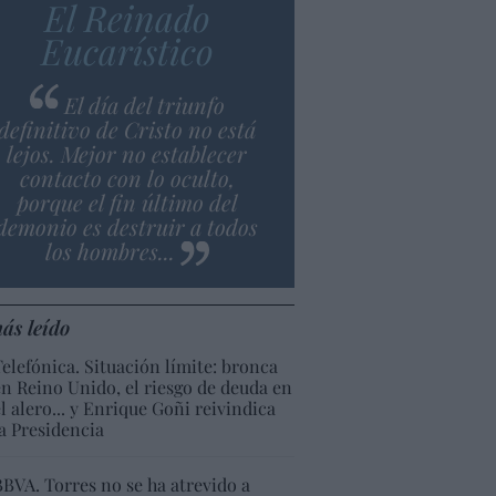
El Reinado
Eucarístico
El día del triunfo
definitivo de Cristo no está
lejos. Mejor no establecer
contacto con lo oculto,
porque el fin último del
demonio es destruir a todos
los hombres...
ás leído
Telefónica. Situación límite: bronca
en Reino Unido, el riesgo de deuda en
el alero... y Enrique Goñi reivindica
la Presidencia
BBVA. Torres no se ha atrevido a