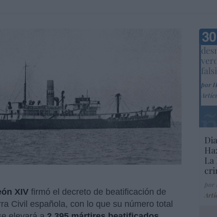
Marc
desm
ver
fals
por 
Artíc
Dia
Haz
La 
cri
por
eón XIV
firmó el decreto de beatificación de
Artí
ra Civil española, con lo que su número total
se elevará a
2.395 mártires beatificados
.