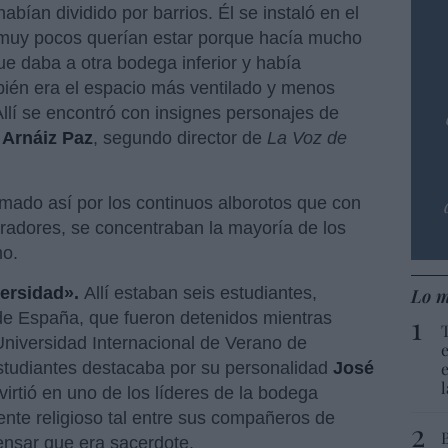
bían dividido por barrios. Él se instaló en el
uy pocos querían estar porque hacía mucho
ue daba a otra bodega inferior y había
bién era el espacio más ventilado y menos
llí se encontró con insignes personajes de
 Arnáiz Paz
, segundo director de
La
Voz de
mado así por los continuos alborotos que con
radores, se concentraban la mayoría de los
mo.
ersidad».
Allí estaban seis estudiantes,
Lo m
de España, que fueron detenidos mientras
 Universidad Internacional de Verano de
estudiantes destacaba por su personalidad
José
virtió en uno de los líderes de la bodega
nte religioso tal entre sus compañeros de
pensar que era sacerdote.