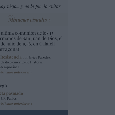
Soy viejo... y no lo puedo evitar
Minucias visuales
 última comunión de los 15
rmanos de San Juan de Dios, el
 de julio de 1936, en Calafell
arragona)
 Resistencia
por Javier Paredes,
edrático emérito de Historia
ntemporánea
Artículos anteriores
ego
eta pasmado
 J. R. Pablos
Artículos anteriores