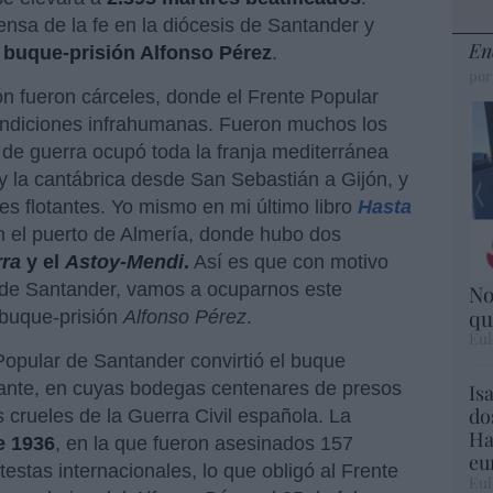
ensa de la fe en la diócesis de Santander y
En
l
buque-prisión Alfonso Pérez
.
por
n fueron cárceles, donde el Frente Popular
condiciones infrahumanas. Fueron muchos los
o de guerra ocupó toda la franja mediterránea
 la cantábrica desde San Sebastián a Gijón, y
es flotantes. Yo mismo en mi último libro
Hasta
en el puerto de Almería, donde hubo dos
rra
y el
Astoy-Mendi
.
Así es que con motivo
s de Santander, vamos a ocuparnos este
No
qu
 buque-prisión
Alfonso Pérez
.
Eul
 Popular de Santander convirtió el buque
otante, en cuyas bodegas centenares de presos
Is
do
 crueles de la Guerra Civil española. La
Ha
e 1936
, en la que fueron asesinados 157
eu
testas internacionales, lo que obligó al Frente
Eul