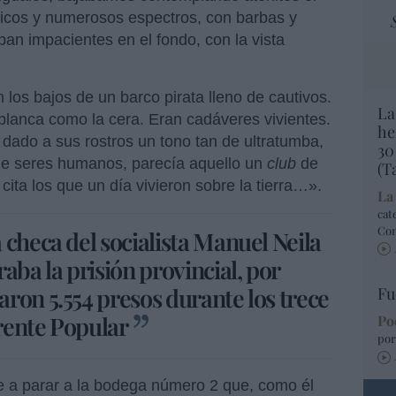
ticos y numerosos espectros, con barbas y
n impacientes en el fondo, con la vista
 los bajos de un barco pirata lleno de cautivos.
La
 blanca como la cera. Eran cadáveres vivientes.
he
 dado a sus rostros un tono tan de ultratumba,
30
de seres humanos, parecía aquello un
club
de
(T
ita los que un día vivieron sobre la tierra…».
La
cat
Co
 checa del socialista Manuel Neila
aba la prisión provincial, por
ron 5.554 presos durante los trece
Fu
rente Popular
Po
por
e a parar a la bodega número 2 que, como él