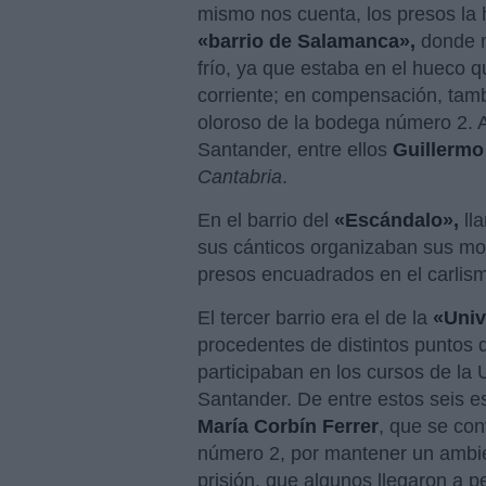
mismo nos cuenta, los presos la ha
«barrio de Salamanca»,
donde m
frío, ya que estaba en el hueco q
corriente; en compensación, tam
oloroso de la bodega número 2. A
Santander, entre ellos
Guillermo
Cantabria
.
En el barrio del
«Escándalo»,
lla
sus cánticos organizaban sus mo
presos encuadrados en el carlis
El tercer barrio era el de la
«Univ
procedentes de distintos puntos 
participaban en los cursos de la
Santander. De entre estos seis 
María Corbín Ferrer
, que se con
número 2, por mantener un ambie
prisión, que algunos llegaron a 