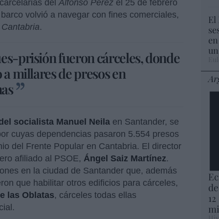
carcelarias del
Alfonso Pérez
el 25 de febrero
l barco volvió a navegar con fines comerciales,
El
e
Cantabria
.
se
en
un
es-prisión fueron cárceles, donde
Eul
 a millares de presos en
Ar
nas
del socialista Manuel Neila
en Santander, se
, por cuyas dependencias pasaron 5.554 presos
io del Frente Popular en Cantabria. El director
rero afiliado al PSOE,
Ángel Saiz Martínez
.
ciones en la ciudad de Santander que, además
Ec
eron que habilitar otros edificios para cárceles,
de
e las Oblatas
, cárceles todas ellas
12
ial.
mi
His