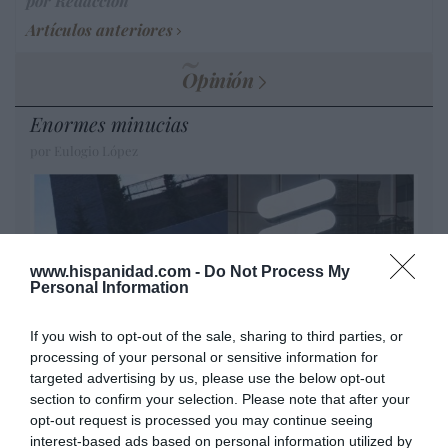
por Redacción
Artículos anteriores
Opinión
Enormes minucias
por Eulogio López
www.hispanidad.com -
Do Not Process My
Personal Information
If you wish to opt-out of the sale, sharing to third parties, or
processing of your personal or sensitive information for
targeted advertising by us, please use the below opt-out
section to confirm your selection. Please note that after your
Nokia, Ericsson... Huawei: lo que importan
opt-out request is processed you may continue seeing
son las patentes
interest-based ads based on personal information utilized by