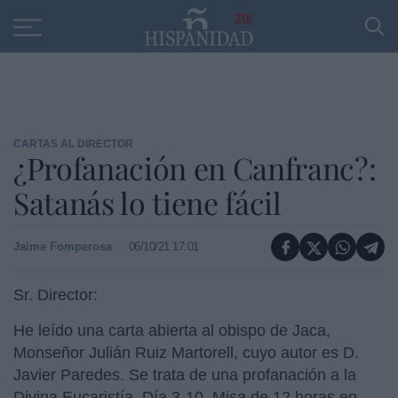
Educación
Entrevistas
PP
SANTANDER
R
30
CARTAS AL DIRECTOR
¿Profanación en Canfranc?:
Satanás lo tiene fácil
Jaime Fomperosa
06/10/21 17:01
Sr. Director:
He leído una carta abierta al obispo de Jaca,
Monseñor Julián Ruiz Martorell, cuyo autor es D.
Javier Paredes. Se trata de una profanación a la
Divina Eucaristía. Día 3-10, Misa de 12 horas en