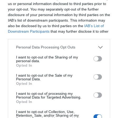
Eulogio López
us or personal information disclosed to third parties prior to
your opt-out. You may separately opt-out of the further
disclosure of your personal information by third parties on the
Isabel Pantoja pierde dos pleitos
IAB’s list of downstream participants. This information may
con Hacienda por 700.000
also be disclosed by us to third parties on the
IAB’s List of
euros... suma y sigue
Downstream Participants
that may further disclose it to other
Eulogio López
third parties.
El IBEX 35 cerró la sesión del
Personal Data Processing Opt Outs
miércoles en los 20.057 puntos,
I want to opt-out of the Sharing of my
un nuevo récord
personal data.
Opted In
Eulogio López
I want to opt-out of the Sale of my
Argumentos
Personal Data.
Opted In
I want to opt-out of processing my
Personal Data for Targeted Advertising.
Opted In
I want to opt-out of Collection, Use,
Retention, Sale, and/or Sharing of my