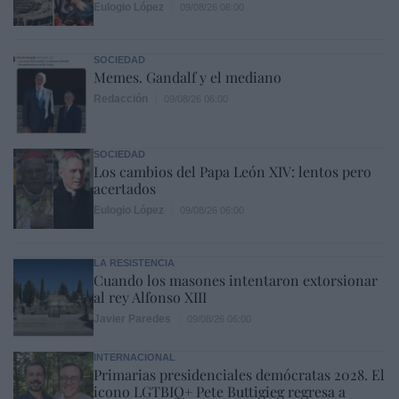
Eulogio López
09/08/26 06:00
SOCIEDAD
Memes. Gandalf y el mediano
Redacción
09/08/26 06:00
SOCIEDAD
Los cambios del Papa León XIV: lentos pero
acertados
Eulogio López
09/08/26 06:00
LA RESISTENCIA
Cuando los masones intentaron extorsionar
al rey Alfonso XIII
Javier Paredes
09/08/26 06:00
INTERNACIONAL
Primarias presidenciales demócratas 2028. El
icono LGTBIQ+ Pete Buttigieg regresa a