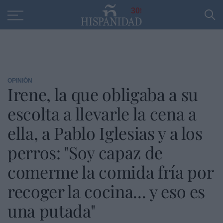
Educación
Entrevistas
PP
SANTANDER
R
30
OPINIÓN
Irene, la que obligaba a su
escolta a llevarle la cena a
ella, a Pablo Iglesias y a los
perros: "Soy capaz de
comerme la comida fría por
recoger la cocina... y eso es
una putada"