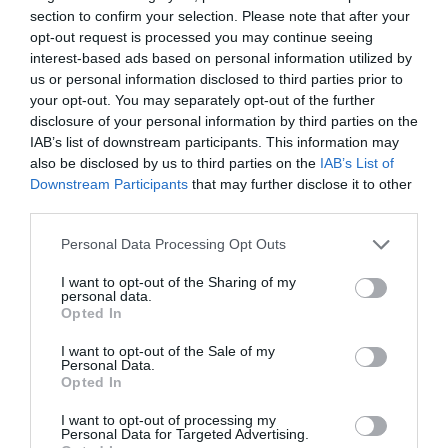
Diario de la corrupción sanchista. Bolaños
section to confirm your selection. Please note that after your
se reunió en el año 2025 hasta seis veces
opt-out request is processed you may continue seeing
con Zapatero, mientras se desarrollaba la
interest-based ads based on personal information utilized by
investigación judicial sobre la aerolínea
us or personal information disclosed to third parties prior to
Plus Ultra
your opt-out. You may separately opt-out of the further
disclosure of your personal information by third parties on the
por Redacción
IAB’s list of downstream participants. This information may
also be disclosed by us to third parties on the
IAB’s List of
Artículos anteriores
Downstream Participants
that may further disclose it to other
third parties.
Opinión
Personal Data Processing Opt Outs
Enormes minucias
I want to opt-out of the Sharing of my
por Eulogio López
personal data.
Opted In
I want to opt-out of the Sale of my
Personal Data.
Opted In
I want to opt-out of processing my
Personal Data for Targeted Advertising.