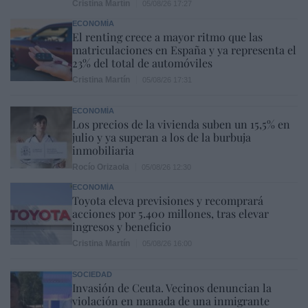
Cristina Martín
05/08/26 17:27
ECONOMÍA
El renting crece a mayor ritmo que las
matriculaciones en España y ya representa el
23% del total de automóviles
Cristina Martín
05/08/26 17:31
ECONOMÍA
Los precios de la vivienda suben un 15,5% en
julio y ya superan a los de la burbuja
inmobiliaria
Rocío Orizaola
05/08/26 12:30
ECONOMÍA
Toyota eleva previsiones y recomprará
acciones por 5.400 millones, tras elevar
ingresos y beneficio
Cristina Martín
05/08/26 16:00
SOCIEDAD
Invasión de Ceuta. Vecinos denuncian la
violación en manada de una inmigrante