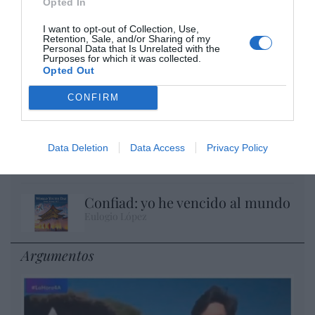
Opted In
I want to opt-out of Collection, Use,
Retention, Sale, and/or Sharing of my
Personal Data that Is Unrelated with the
Purposes for which it was collected.
Opted Out
No perdamos el norte: la emigración es
mala
CONFIRM
Eulogio López
Milagros de nuestro tiempo
Data Deletion
Data Access
Privacy Policy
Eulogio López
Confiad: yo he vencido al mundo
Eulogio López
Argumentos