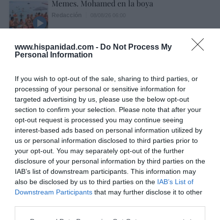
Memes. Mohamed en la boya
Redacción
08/08/26 06:00
www.hispanidad.com -
Do Not Process My
Personal Information
INTERNACIONAL
Colombia. La bancada provida impulsa una
reforma para incluir que el derecho a la vida
If you wish to opt-out of the sale, sharing to third parties, or
es inviolable “desde la fecundación”
processing of your personal or sensitive information for
José Ángel Gutiérrez
08/08/26 06:00
targeted advertising by us, please use the below opt-out
INTERNACIONAL
section to confirm your selection. Please note that after your
La bomba de Hiroshima no perseguía a
opt-out request is processed you may continue seeing
Occidente, la de Nagasaki sí: era la ciudad
interest-based ads based on personal information utilized by
católica del Japón
us or personal information disclosed to third parties prior to
Eulogio López
08/08/26 06:00
your opt-out. You may separately opt-out of the further
disclosure of your personal information by third parties on the
IAB’s list of downstream participants. This information may
SOCIEDAD
La batalla no es solo “híbrida” ni
also be disclosed by us to third parties on the
IAB’s List of
“biopolítica”, sino espiritual... y la ganará la
Downstream Participants
that may further disclose it to other
Virgen
third parties.
Gabriel Galdón
08/08/26 06:00