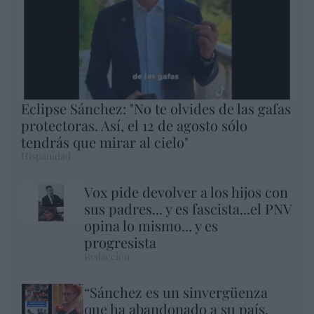
Eclipse Sánchez: "No te olvides de las gafas
protectoras. Así, el 12 de agosto sólo
tendrás que mirar al cielo"
Hispanidad
Vox pide devolver a los hijos con
sus padres... y es fascista...el PNV
opina lo mismo... y es
progresista
Redacción
“Sánchez es un sinvergüenza
que ha abandonado a su país,