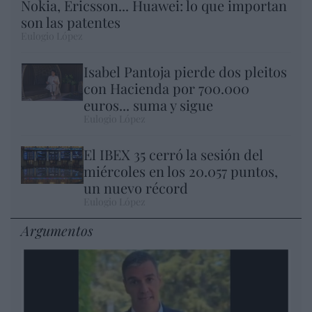
Nokia, Ericsson... Huawei: lo que importan
son las patentes
Eulogio López
Isabel Pantoja pierde dos pleitos
con Hacienda por 700.000
euros... suma y sigue
Eulogio López
El IBEX 35 cerró la sesión del
miércoles en los 20.057 puntos,
un nuevo récord
Eulogio López
Argumentos