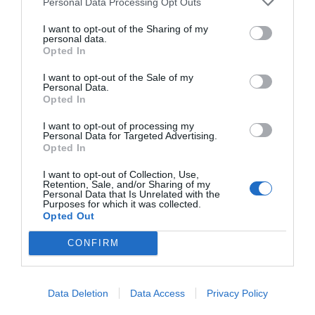
Personal Data Processing Opt Outs
SOCIEDAD
Eslovaquia no admite el gaymonio...
I want to opt-out of the Sharing of my
bendecido en otros miembros de la Unión
personal data.
Europea
Opted In
Eulogio López
08/08/26 06:00
I want to opt-out of the Sale of my
Personal Data.
Opted In
Marcelo Gullo: “El trabajo de desmitificar la
I want to opt-out of processing my
historia, de poner la verdadera, de
Personal Data for Targeted Advertising.
Opted In
desmontar la falsificación, es un trabajo
cristiano"
I want to opt-out of Collection, Use,
Retention, Sale, and/or Sharing of my
por Hispanidad
Personal Data that Is Unrelated with the
Purposes for which it was collected.
Artículos anteriores
Opted Out
CONFIRM
DIARIO DE LA CORRUPCIÓN SANCHISTA
Diario de la corrupción sanchista. Hazte
Data Deletion
Data Access
Privacy Policy
Oír se manifiesta delante de La Mareta: