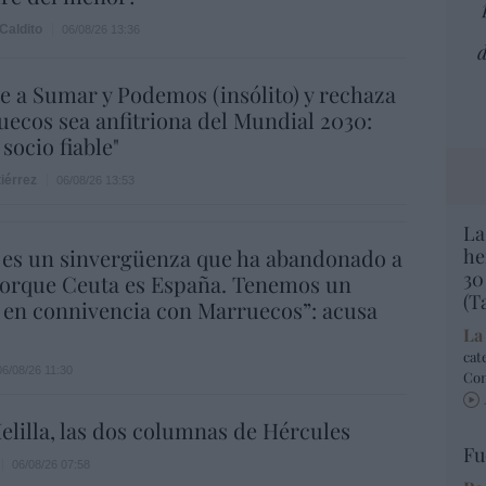
Caldito
06/08/26 13:36
d
e a Sumar y Podemos (insólito) y rechaza
ecos sea anfitriona del Mundial 2030:
socio fiable"
iérrez
06/08/26 13:53
La
 es un sinvergüenza que ha abandonado a
he
30
porque Ceuta es España. Tenemos un
(T
 en connivencia con Marruecos”: acusa
La
cat
06/08/26 11:30
Co
elilla, las dos columnas de Hércules
Fu
06/08/26 07:58