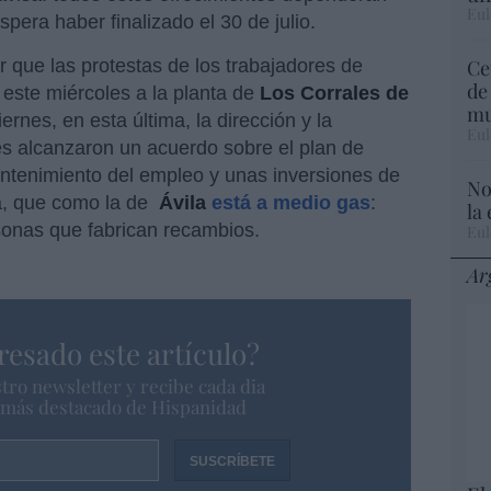
Eul
pera haber finalizado el 30 de julio.
Ce
 que las protestas de los trabajadores de
de
este miércoles a la planta de
Los Corrales de
mu
iernes, en esta última, la dirección y la
Eul
es alcanzaron un acuerdo sobre el plan de
antenimiento del empleo y unas inversiones de
No
a, que como la de
Ávila
está a medio gas​
:
la
sonas que fabrican recambios.
Eul
Ar
resado este artículo?
tro newsletter y recibe cada dia
o más destacado de Hispanidad