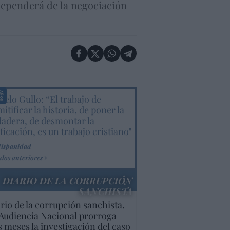
dependerá de la negociación
elo Gullo: “El trabajo de
itificar la historia, de poner la
dadera, de desmontar la
ificación, es un trabajo cristiano"
Hispanidad
ulos anteriores
DIARIO DE LA CORRUPCIÓN
SANCHISTA
rio de la corrupción sanchista.
Audiencia Nacional prorroga
s meses la investigación del caso