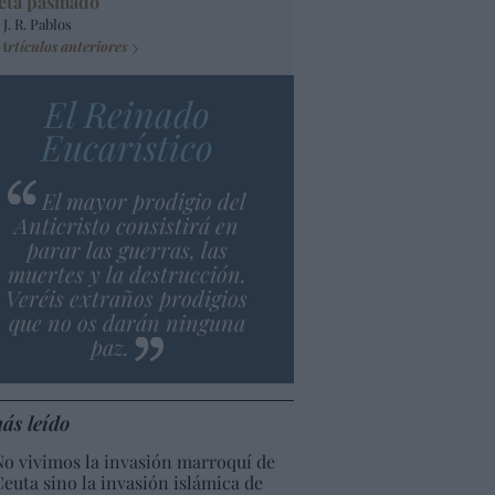
eta pasmado
 J. R. Pablos
Artículos anteriores
El Reinado
Eucarístico
El mayor prodigio del
Anticristo consistirá en
parar las guerras, las
muertes y la destrucción.
Veréis extraños prodigios
que no os darán ninguna
paz.
ás leído
No vivimos la invasión marroquí de
Ceuta sino la invasión islámica de