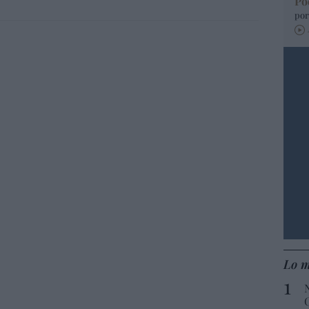
Po
por
Lo m