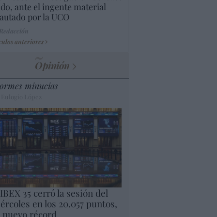
do, ante el ingente material
autado por la UCO
 Redacción
culos anteriores
Opinión
ormes minucias
 Eulogio López
 IBEX 35 cerró la sesión del
ércoles en los 20.057 puntos,
 nuevo récord