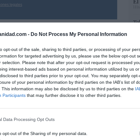
El
iones legales
His
Te
RT
anidad.com -
Do Not Process My Personal Information
lo
Ce
li
to opt-out of the sale, sharing to third parties, or processing of your per
di
formation for targeted advertising by us, please use the below opt-out s
hu
r selection. Please note that after your opt-out request is processed y
po
eing interest-based ads based on personal information utilized by us or
His
disclosed to third parties prior to your opt-out. You may separately opt-
losure of your personal information by third parties on the IAB’s list of
Cu
. This information may also be disclosed by us to third parties on the
IA
tu
Participants
that may further disclose it to other third parties.
Red
l Data Processing Opt Outs
“E
íaz, el penúltimo fiasco del Gobierno
o opt-out of the Sharing of my personal data.
pon