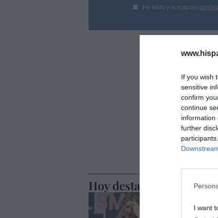
He leído y acepto las
condic
www.hisp
If you wish 
sensitive in
confirm you
continue se
information 
further disc
participants
Downstream 
Hoy destacamos
Persona
ESPAÑA
Yolanda D
I want t