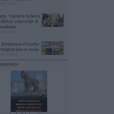
ogio López
uta. Nuestra Señora
 África: convertir al
sulmán
ogio López
 perdamos el norte:
 emigración es mala
ogio López
gumentos