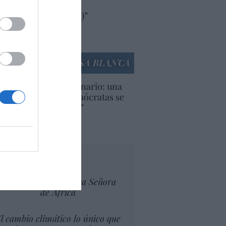
oductos y compañías
ricanas (y europeas)”
Ana Sánchez Arjona
culos anteriores
LA CASA BLANCA
U. Inquietante escenario: una
cera parte de los demócratas se
ine como “socialista”
Ignacio Aguirre
culos anteriores
tas al director
Ceuta celebra Nuestra Señora
de África
l cambio climático lo único que