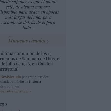
puede suponer es que el monte
esté, de alguna manera,
isponible para arder en épocas
más largas del año, pero
esconderse detrás de él para
todo…
Minucias visuales
 última comunión de los 15
rmanos de San Juan de Dios, el
 de julio de 1936, en Calafell
arragona)
 Resistencia
por Javier Paredes,
edrático emérito de Historia
ntemporánea
Artículos anteriores
ego