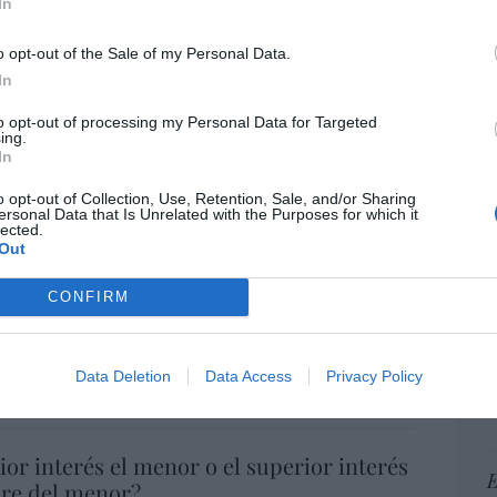
escaso en reputación e influencia
In
pr
onal: se conforma con ser la número dos
ame
o opt-out of the Sale of my Personal Data.
por 
In
Artí
06/08/26 12:41
to opt-out of processing my Personal Data for Targeted
ing.
In
 de la china MG dispara ingresos (+59%) y
EEU
47%) en España, pero reduce por primera
o opt-out of Collection, Use, Retention, Sale, and/or Sharing
ter
ersonal Data that Is Unrelated with the Purposes for which it
neficio
lected.
def
Out
06/08/26 14:18
por 
Artí
CONFIRM
mpatizantes del partido gobernante de
Car
Modi hostigan a un sacerdote católico
Data Deletion
Data Access
Privacy Policy
6/08/26 14:09
ior interés el menor o el superior interés
E
dre del menor?