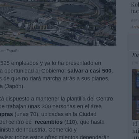
Kol
inc
por
Artí
es en España
En
por
.525 empleados y ya lo ha presentado en
a oportunidad al Gobierno:
salvar a casi 500
,
 de que no dará marcha atrás a sus planes,
a (Japón).
tá dispuesto a mantener la plantilla del Centro
e trabajan unas 300 personas en el área
mpras
(unas 70), ubicadas en la Ciudad
del centro de
recambios
(110), que hasta
El
mi
nistra de Industria, Comercio y
un
 avisa: todos estos ofrecimientos dependerán