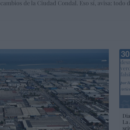
cambios de la Ciudad Condal. Eso sí, avisa: todo 
Marc
desm
ver
fals
por 
Artíc
Dia
La 
sei