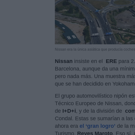
Nissan era la única asiática que producía coch
Nissan
insiste en el
ERE
para 2
Barcelona, aunque da una mínim
pero nada más. Una muestra más
que se han decidido en Yokoham
El grupo automovilístico nipón es
Técnico Europeo de Nissan, dond
de
I+D+i
, y de la división de
co
Condal. Estas se sumarían a las 
ahora era
el ‘gran logro’
de la mi
Turismo,
Reyes Maroto
. Eso sí,