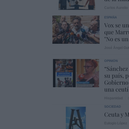
Carlos Aurelio 
ESPAÑA
Vox se un
que Marru
"No es un 
José Ángel Gut
OPINIÓN
“Sánchez
su país, 
Gobierno
una ceutí
Hispanidad
SOCIEDAD
Ceuta y M
Eulogio López