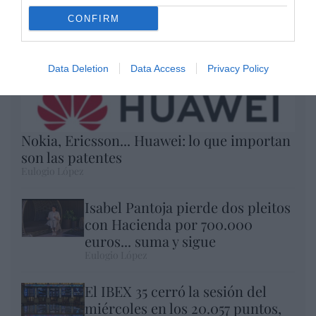
CONFIRM
Data Deletion
Data Access
Privacy Policy
Nokia, Ericsson... Huawei: lo que importan
son las patentes
Eulogio López
Isabel Pantoja pierde dos pleitos
con Hacienda por 700.000
euros... suma y sigue
Eulogio López
El IBEX 35 cerró la sesión del
miércoles en los 20.057 puntos,