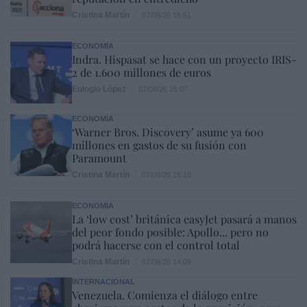
Cristina Martín
07/08/26 15:51
ECONOMÍA
Indra. Hispasat se hace con un proyecto IRIS-
2 de 1.600 millones de euros
Eulogio López
07/08/26 15:07
ECONOMÍA
‘Warner Bros. Discovery’ asume ya 600
millones en gastos de su fusión con
Paramount
Cristina Martín
07/08/26 15:10
ECONOMÍA
La ‘low cost’ británica easyJet pasará a manos
del peor fondo posible: Apollo... pero no
podrá hacerse con el control total
Cristina Martín
07/08/26 14:09
INTERNACIONAL
Venezuela. Comienza el diálogo entre