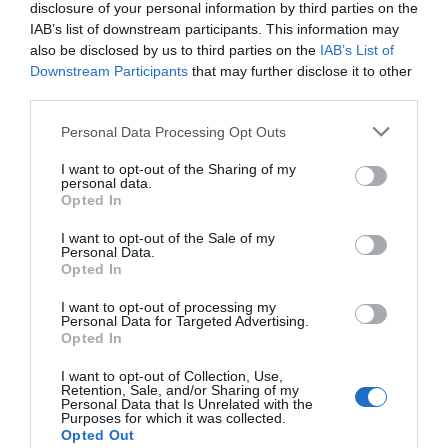
disclosure of your personal information by third parties on the
por Hispanidad
IAB’s list of downstream participants. This information may
Artículos anteriores
also be disclosed by us to third parties on the
IAB’s List of
Downstream Participants
that may further disclose it to other
third parties.
DIARIO DE LA CORRUPCIÓN SANCHISTA
Personal Data Processing Opt Outs
Diario de la corrupción sanchista. Hazte
Oír se manifiesta delante de La Mareta:
I want to opt-out of the Sharing of my
personal data.
“Pedro Sánchez es un criminal”
Opted In
por Redacción
I want to opt-out of the Sale of my
Personal Data.
Artículos anteriores
Opted In
Opinión
I want to opt-out of processing my
Personal Data for Targeted Advertising.
Opted In
Enormes minucias
I want to opt-out of Collection, Use,
por Eulogio López
Retention, Sale, and/or Sharing of my
Personal Data that Is Unrelated with the
Purposes for which it was collected.
Opted Out