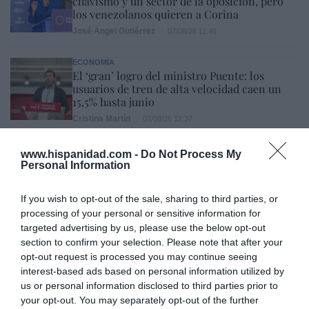
chavismo y un sector de la oposición, pero
los venezolanos quieren a Corina
José Ángel Gutiérrez
07/08/26 11:46
ECONOMÍA
El ‘gran’ logro del ministro Puente: los
usuarios de tren de alta velocidad caen un
15,5% hasta junio
Cristina Martín
07/08/26 12:37
SOCIEDAD
Ataque cristianófobo en la muy ‘woke’ ciudad
www.hispanidad.com -
Do Not Process My
de Nueva York: destrozan una imagen de la
Personal Information
Virgen María
Redacción
07/08/26 11:46
If you wish to opt-out of the sale, sharing to third parties, or
processing of your personal or sensitive information for
targeted advertising by us, please use the below opt-out
section to confirm your selection. Please note that after your
Marcelo Gullo: “El trabajo de desmitificar la
opt-out request is processed you may continue seeing
historia, de poner la verdadera, de
interest-based ads based on personal information utilized by
desmontar la falsificación, es un trabajo
us or personal information disclosed to third parties prior to
cristiano"
your opt-out. You may separately opt-out of the further