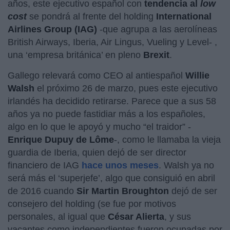
años, este ejecutivo español con
tendencia al
low
cost
se pondrá al frente del holding
International
Airlines Group (IAG)
-que agrupa a las aerolíneas
British Airways, Iberia, Air Lingus, Vueling y Level- ,
una ‘empresa británica’ en pleno
Brexit
.
Gallego relevará como CEO al antiespañol
Willie
Walsh
el próximo 26 de marzo, pues este ejecutivo
irlandés ha decidido retirarse. Parece que a sus 58
años ya no puede fastidiar más a los españoles,
algo en lo que le apoyó y mucho “el traidor” -
Enrique Dupuy de Lôme
-, como le llamaba la vieja
guardia de Iberia, quien dejó de ser director
financiero de IAG
hace unos meses
. Walsh ya no
será más el ‘superjefe’, algo que consiguió en abril
de 2016 cuando
Sir Martin Broughton
dejó de ser
consejero del holding (se fue por motivos
personales, al igual que
César Alierta
, y sus
vacantes como independientes fueron ocupadas por