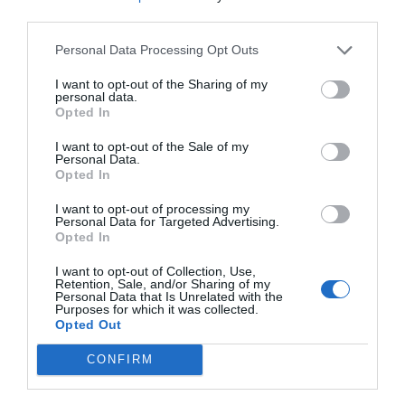
third parties.
SOCIEDAD
Personal Data Processing Opt Outs
El poder atrincherado, en La Mareta
Íñigo castellano
09/08/26 06:00
I want to opt-out of the Sharing of my
personal data.
Opted In
SOCIEDAD
I want to opt-out of the Sale of my
¿Tiempos de paganismo o tiempos de
Personal Data.
satanismo?
Opted In
Eulogio López
09/08/26 06:00
I want to opt-out of processing my
Personal Data for Targeted Advertising.
Opted In
SOCIEDAD
Memes. Gandalf y el mediano
I want to opt-out of Collection, Use,
Redacción
09/08/26 06:00
Retention, Sale, and/or Sharing of my
Personal Data that Is Unrelated with the
Purposes for which it was collected.
Opted Out
SOCIEDAD
Los cambios del Papa León XIV: lentos pero
CONFIRM
acertados
Eulogio López
09/08/26 06:00