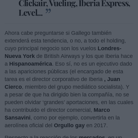
Clickair, Vueling, Iberia Express,
Level...
Ahora cabe preguntarse si Gallego también
extenderá esta tendencia, o no, a todo el holding,
cuyo principal negocio son los vuelos
Londres-
Nueva York
de British Airways y los que Iberia hace
a
Hispanoamérica
. Eso sí, no es un ejecutivo dado
a las apariciones públicas (el encargado de esta
tarea es el director corporativo de Iberia
, Juan
Cierco
, miembro del grupo mediático socialista). Y
a pesar de que ha dirigido bien la compañía, no se
pueden olvidar ‘grandes’ aportaciones, en las cuales
ha contribuido el director comercial,
Marco
Sansavini
, como por ejemplo, convertirla en la
aerolínea oficial del
Orgullo gay
en 2017.
Respecto a la reacción de los
mercados
, en un