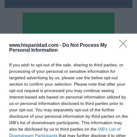
www.hispanidad.com -
Do Not Process My
Personal Information
If you wish to opt-out of the sale, sharing to third parties, or
processing of your personal or sensitive information for
targeted advertising by us, please use the below opt-out
section to confirm your selection. Please note that after your
opt-out request is processed you may continue seeing
interest-based ads based on personal information utilized by
Hoy destacamos
us or personal information disclosed to third parties prior to
your opt-out. You may separately opt-out of the further
SOCIEDAD
disclosure of your personal information by third parties on the
No se puede dejar sólo al Santísimo... en
IAB’s list of downstream participants. This information may
ningún caso
also be disclosed by us to third parties on the
IAB’s List of
Eulogio López
09/08/26 06:00
Downstream Participants
that may further disclose it to other