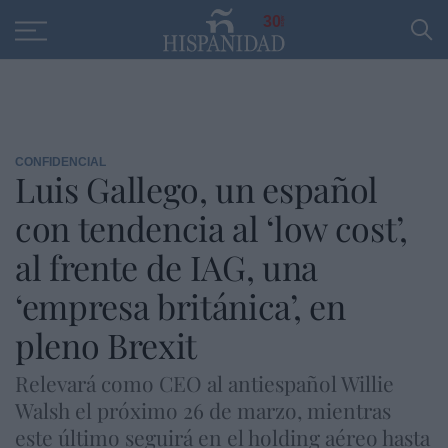
Educación
Entrevistas
PP
SANTANDER
R
30
CONFIDENCIAL
Luis Gallego, un español
con tendencia al ‘low cost’,
al frente de IAG, una
‘empresa británica’, en
pleno Brexit
Relevará como CEO al antiespañol Willie
Walsh el próximo 26 de marzo, mientras
este último seguirá en el holding aéreo hasta