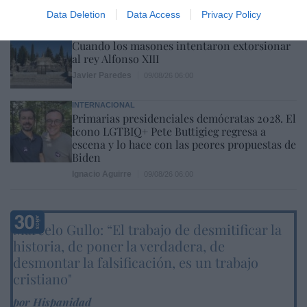
Data Deletion
Data Access
Privacy Policy
LA RESISTENCIA
Cuando los masones intentaron extorsionar
al rey Alfonso XIII
Javier Paredes
09/08/26 06:00
INTERNACIONAL
Primarias presidenciales demócratas 2028. El
icono LGTBIQ+ Pete Buttigieg regresa a
escena y lo hace con las peores propuestas de
Biden
Ignacio Aguirre
09/08/26 06:00
Marcelo Gullo: “El trabajo de desmitificar la
historia, de poner la verdadera, de
desmontar la falsificación, es un trabajo
cristiano"
por Hispanidad