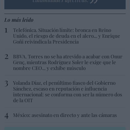
Lo más leído
Telefónica. Situación límite: bronca en Reino
Unido, el riesgo de deuda en el alero... y Enrique
Goñi reivindica la Presidencia
BBVA. Torres no se ha atrevido a acabar con Onur
Genç, mientras Rodríguez Soler le exige que le
nombre CEO... y exhibe músculo
Yolanda Díaz, el penúltimo fiasco del Gobierno
Sánchez, escaso en reputación e influencia
internacional: se conforma con ser la número dos
de la OIT
México: asesinato en directo y ante las cámaras