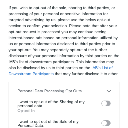
José Ángel Gutiérrez
07/08/26 11:46
If you wish to opt-out of the sale, sharing to third parties, or
processing of your personal or sensitive information for
ECONOMÍA
targeted advertising by us, please use the below opt-out
El ‘gran’ logro del ministro Puente: los
section to confirm your selection. Please note that after your
usuarios de tren de alta velocidad caen un
opt-out request is processed you may continue seeing
15,5% hasta junio
interest-based ads based on personal information utilized by
Cristina Martín
07/08/26 12:37
us or personal information disclosed to third parties prior to
SOCIEDAD
your opt-out. You may separately opt-out of the further
Ataque cristianófobo en la muy ‘woke’ ciudad
disclosure of your personal information by third parties on the
de Nueva York: destrozan una imagen de la
IAB’s list of downstream participants. This information may
Virgen María
also be disclosed by us to third parties on the
IAB’s List of
Redacción
07/08/26 11:46
Downstream Participants
that may further disclose it to other
third parties.
Personal Data Processing Opt Outs
Marcelo Gullo: “El trabajo de desmitificar la
historia, de poner la verdadera, de
I want to opt-out of the Sharing of my
personal data.
desmontar la falsificación, es un trabajo
Opted In
cristiano"
I want to opt-out of the Sale of my
por Hispanidad
Personal Data.