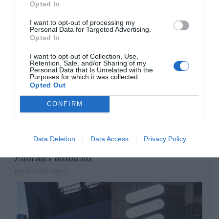
Opted In
Artículos anteriores
I want to opt-out of processing my
Personal Data for Targeted Advertising.
DIARIO DE LA CORRUPCIÓN SANCHISTA
Opted In
Diario de la corrupción sanchista. Hazte
I want to opt-out of Collection, Use,
Retention, Sale, and/or Sharing of my
Oír se manifiesta delante de La Mareta:
Personal Data that Is Unrelated with the
Purposes for which it was collected.
“Pedro Sánchez es un criminal”
Opted Out
por Redacción
CONFIRM
Artículos anteriores
Opinión
Data Deletion
Data Access
Privacy Policy
Enormes minucias
por Eulogio López