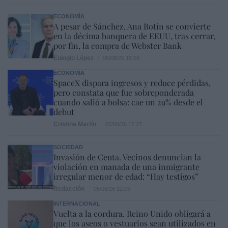
ECONOMÍA
A pesar de Sánchez, Ana Botín se convierte
en la décima banquera de EEUU, tras cerrar,
por fin, la compra de Webster Bank
Eulogio López
05/08/26 15:58
ECONOMÍA
SpaceX dispara ingresos y reduce pérdidas,
pero constata que fue sobreponderada
cuando salió a bolsa: cae un 29% desde el
debut
Cristina Martín
05/08/26 17:27
SOCIEDAD
Invasión de Ceuta. Vecinos denuncian la
violación en manada de una inmigrante
irregular menor de edad: “Hay testigos”
Redacción
05/08/26 12:03
INTERNACIONAL
Vuelta a la cordura. Reino Unido obligará a
que los aseos o vestuarios sean utilizados en