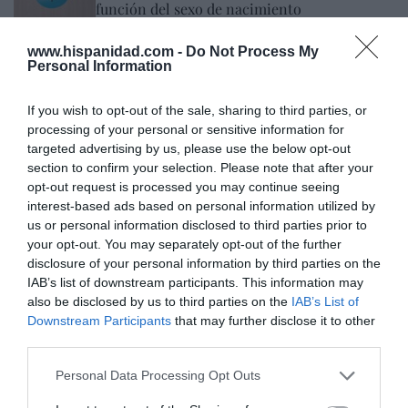
función del sexo de nacimiento
Rocío Orizaola
05/08/26 13:32
www.hispanidad.com -
Do Not Process My
Personal Information
Marcelo Gullo: “El trabajo de desmitificar la
If you wish to opt-out of the sale, sharing to third parties, or
historia, de poner la verdadera, de
processing of your personal or sensitive information for
desmontar la falsificación, es un trabajo
targeted advertising by us, please use the below opt-out
cristiano"
section to confirm your selection. Please note that after your
opt-out request is processed you may continue seeing
por Hispanidad
interest-based ads based on personal information utilized by
us or personal information disclosed to third parties prior to
Artículos anteriores
your opt-out. You may separately opt-out of the further
disclosure of your personal information by third parties on the
DIARIO DE LA CORRUPCIÓN SANCHISTA
IAB’s list of downstream participants. This information may
also be disclosed by us to third parties on the
IAB’s List of
Diario de la corrupción sanchista. Bolaños
Downstream Participants
that may further disclose it to other
se reunió en el año 2025 hasta seis veces
third parties.
con Zapatero, mientras se desarrollaba la
Personal Data Processing Opt Outs
investigación judicial sobre la aerolínea
Plus Ultra