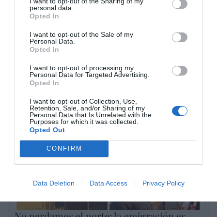
I want to opt-out of the Sharing of my
personal data.
por Redacción
Opted In
Artículos anteriores
I want to opt-out of the Sale of my
Personal Data.
Opted In
Opinión
I want to opt-out of processing my
Enormes minucias
Personal Data for Targeted Advertising.
Opted In
por Eulogio López
I want to opt-out of Collection, Use,
Retention, Sale, and/or Sharing of my
Personal Data that Is Unrelated with the
Purposes for which it was collected.
Opted Out
CONFIRM
Data Deletion
Data Access
Privacy Policy
No perdamos el norte: la emigración es