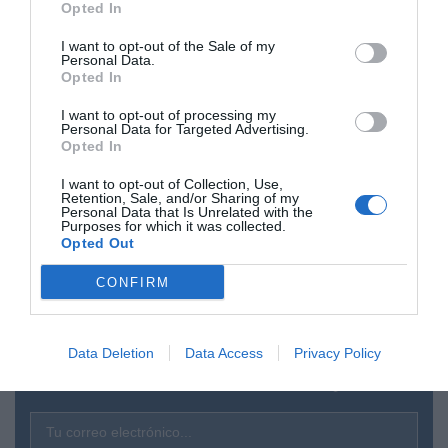
La mayoría simplemente pasará de ella como pasa
Opted In
de todo. Ahora bien, lo malo del pasotismo es que
I want to opt-out of the Sale of my
soporta mal el paso de tiempo: es tan eficaz frente a
Personal Data.
Opted In
la aberración como pasajero en sus efectos. Al final,
una ley cristófoba acaba por ser una ley
I want to opt-out of processing my
guerracivilista.
Personal Data for Targeted Advertising.
Opted In
Por cierto, ¿la jerarquía eclesiástica se va a quedar
I want to opt-out of Collection, Use,
callada? Porque el silencio de hoy será peligroso
Retention, Sale, and/or Sharing of my
Personal Data that Is Unrelated with the
mañana.
Purposes for which it was collected.
Opted Out
CONFIRM
¿Te ha interesado este artículo?
Data Deletion
Data Access
Privacy Policy
Suscríbete a nuestro newsletter y recibe cada dia
en tu correo lo más destacado de Hispanidad
Tu correo electrónico...