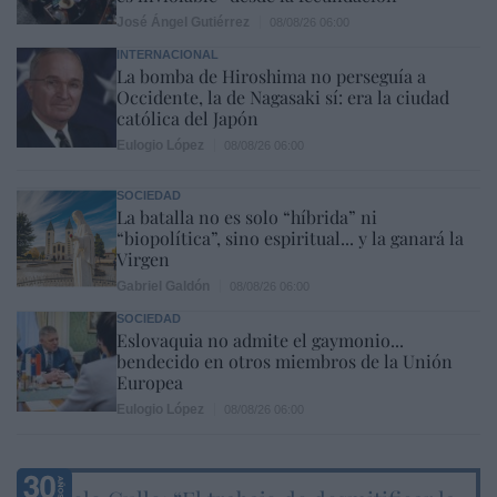
José Ángel Gutiérrez
08/08/26 06:00
INTERNACIONAL
La bomba de Hiroshima no perseguía a
Occidente, la de Nagasaki sí: era la ciudad
católica del Japón
Eulogio López
08/08/26 06:00
SOCIEDAD
La batalla no es solo “híbrida” ni
“biopolítica”, sino espiritual... y la ganará la
Virgen
Gabriel Galdón
08/08/26 06:00
SOCIEDAD
Eslovaquia no admite el gaymonio...
bendecido en otros miembros de la Unión
Europea
Eulogio López
08/08/26 06:00