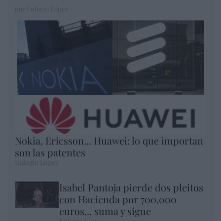
por Eulogio López
Nokia, Ericsson... Huawei: lo que importan
son las patentes
Eulogio López
Isabel Pantoja pierde dos pleitos
con Hacienda por 700.000
euros... suma y sigue
Eulogio López