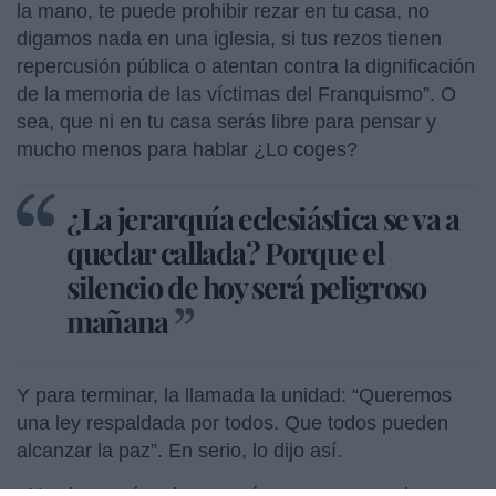
la mano, te puede prohibir rezar en tu casa, no
digamos nada en una iglesia, si tus rezos tienen
repercusión pública o atentan contra la dignificación
de la memoria de las víctimas del Franquismo”. O
sea, que ni en tu casa serás libre para pensar y
mucho menos para hablar ¿Lo coges?
¿La jerarquía eclesiástica se va a
quedar callada? Porque el
silencio de hoy será peligroso
mañana
Y para terminar, la llamada la unidad: “Queremos
una ley respaldada por todos. Que todos pueden
alcanzar la paz”. En serio, lo dijo así.
¿Y saben qué es lo que más me preocupa de