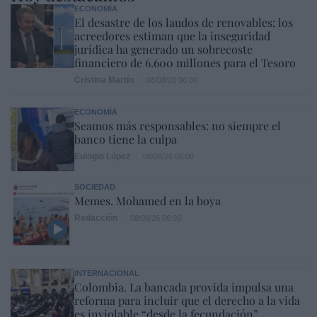
ECONOMÍA
El desastre de los laudos de renovables: los
acreedores estiman que la inseguridad
jurídica ha generado un sobrecoste
financiero de 6.600 millones para el Tesoro
Cristina Martín
08/08/26 06:00
ECONOMÍA
Seamos más responsables: no siempre el
banco tiene la culpa
Eulogio López
08/08/26 06:00
SOCIEDAD
Memes. Mohamed en la boya
Redacción
08/08/26 06:00
INTERNACIONAL
Colombia. La bancada provida impulsa una
reforma para incluir que el derecho a la vida
es inviolable “desde la fecundación”