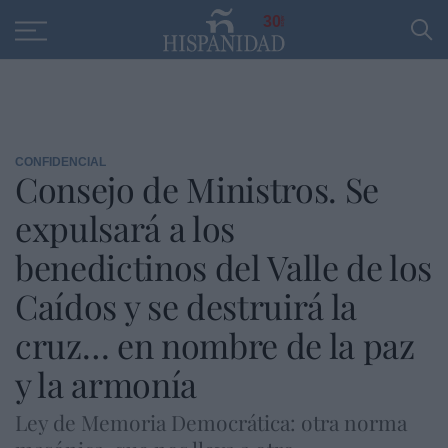
Educación
Entrevistas
PP
SANTANDER
R
30
CONFIDENCIAL
Consejo de Ministros. Se
expulsará a los
benedictinos del Valle de los
Caídos y se destruirá la
cruz… en nombre de la paz
y la armonía
Ley de Memoria Democrática: otra norma