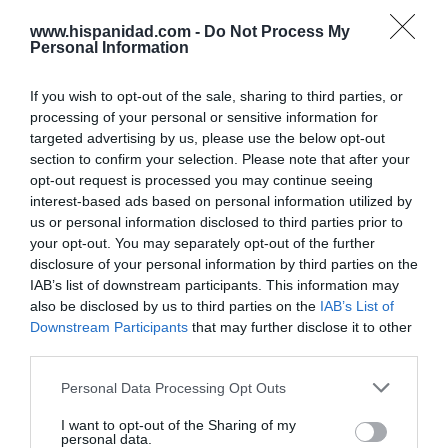
todos? Que ante una ley liberticida, un
www.hispanidad.com -
Do Not Process My
verdadero broche final a la libertad y a la
Personal Information
democracia, las preguntas de los periodistas (no las
If you wish to opt-out of the sale, sharing to third parties, or
de Hispanidad, nuevamente censurada por el
processing of your personal or sensitive information for
secretario de Estado,
Miguel Ángel Oliver
) se
targeted advertising by us, please use the below opt-out
dividieron en dos: los que pretendían apuntalar el
section to confirm your selection. Please note that after your
proyecto de ley -le parecía escaso- y los que se
opt-out request is processed you may continue seeing
mostraron ‘objetivos’ sobre el mismo. O sea, dos
interest-based ads based on personal information utilized by
grupos: los que piensan que la ley se queda corta y
us or personal information disclosed to third parties prior to
your opt-out. You may separately opt-out of the further
los pasotas.
disclosure of your personal information by third parties on the
IAB’s list of downstream participants. This information may
Si semejante ataque a la libertad religiosa es
also be disclosed by us to third parties on the
IAB’s List of
recibido sin crítica, con aplausos o con silencios, es
Downstream Participants
that may further disclose it to other
que algo muy perverso está ocurriendo en la
third parties.
sociedad española.
Personal Data Processing Opt Outs
La Ley de Memoria Democrática es una ley
I want to opt-out of the Sharing of my
cristófoba. Sólo los católicos coherentes la sufrirán.
personal data.