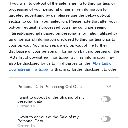
If you wish to opt-out of the sale, sharing to third parties, or
Eulogio López
07/08/26 15:07
processing of your personal or sensitive information for
targeted advertising by us, please use the below opt-out
ECONOMÍA
section to confirm your selection. Please note that after your
‘Warner Bros. Discovery’ asume ya 600
opt-out request is processed you may continue seeing
millones en gastos de su fusión con
interest-based ads based on personal information utilized by
Paramount
us or personal information disclosed to third parties prior to
Cristina Martín
07/08/26 15:10
your opt-out. You may separately opt-out of the further
disclosure of your personal information by third parties on the
ECONOMÍA
IAB’s list of downstream participants. This information may
La ‘low cost’ británica easyJet pasará a manos
also be disclosed by us to third parties on the
IAB’s List of
del peor fondo posible: Apollo... pero no
Downstream Participants
that may further disclose it to other
podrá hacerse con el control total
third parties.
Cristina Martín
07/08/26 14:09
Personal Data Processing Opt Outs
INTERNACIONAL
Venezuela. Comienza el diálogo entre
I want to opt-out of the Sharing of my
chavismo y un sector de la oposición, pero
personal data.
los venezolanos quieren a Corina
Opted In
José Ángel Gutiérrez
07/08/26 11:46
I want to opt-out of the Sale of my
Personal Data.
ECONOMÍA
Opted In