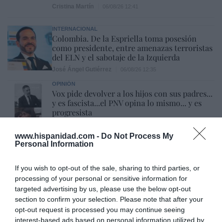
Cristina Martín
06/08/26 12:41
INTERNACIONAL
Colombia. De la Espriella toma posesión
como presidente, entre amenazas terroristas
del ELN y el sabotaje de la Izquierda
José Ángel Gutiérrez
06/08/26 12:35
OPINIÓN
Vox pide devolver a los hijos con sus padres...
y es fascista...el PNV opina lo mismo... y es
progresista
Redacción
06/08/26 17:03
www.hispanidad.com -
Do Not Process My
Personal Information
ECONOMÍA
Siemens baja en bolsa, pese a que vuelve a
elevar previsiones, tras un trimestre récord
If you wish to opt-out of the sale, sharing to third parties, or
Cristina Martín
processing of your personal or sensitive information for
06/08/26 15:12
targeted advertising by us, please use the below opt-out
section to confirm your selection. Please note that after your
OPINIÓN
“Sánchez es un sinvergüenza que ha
opt-out request is processed you may continue seeing
abandonado a su país, porque Ceuta es
interest-based ads based on personal information utilized by