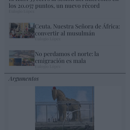
los 20.057 puntos, un nuevo récord
Eulogio López
Ceuta. Nuestra Señora de África:
convertir al musulmán
Eulogio López
No perdamos el norte: la
emigración es mala
Eulogio López
Argumentos