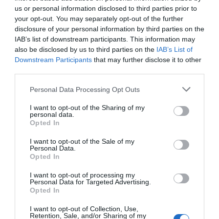
España. Tenemos un Gobierno en
us or personal information disclosed to third parties prior to
connivencia con Marruecos”: acusa una ceutí
your opt-out. You may separately opt-out of the further
Hispanidad
06/08/26 11:30
disclosure of your personal information by third parties on the
IAB’s list of downstream participants. This information may
also be disclosed by us to third parties on the
IAB’s List of
Downstream Participants
that may further disclose it to other
Marcelo Gullo: “El trabajo de desmitificar la
third parties.
historia, de poner la verdadera, de
desmontar la falsificación, es un trabajo
Personal Data Processing Opt Outs
cristiano"
I want to opt-out of the Sharing of my
personal data.
por Hispanidad
Opted In
Artículos anteriores
I want to opt-out of the Sale of my
Personal Data.
DIARIO DE LA CORRUPCIÓN SANCHISTA
Opted In
I want to opt-out of processing my
Diario de la corrupción sanchista. La
Personal Data for Targeted Advertising.
Audiencia Nacional prorroga seis meses la
Opted In
investigación del caso Koldo, ante el
I want to opt-out of Collection, Use,
ingente material incautado por la UCO
Retention, Sale, and/or Sharing of my