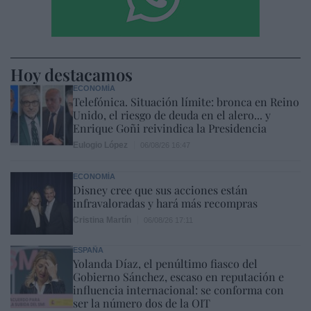
Hoy destacamos
ECONOMÍA
Telefónica. Situación límite: bronca en Reino
Unido, el riesgo de deuda en el alero... y
Enrique Goñi reivindica la Presidencia
Eulogio López
06/08/26 16:47
ECONOMÍA
Disney cree que sus acciones están
infravaloradas y hará más recompras
Cristina Martín
06/08/26 17:11
ESPAÑA
Yolanda Díaz, el penúltimo fiasco del
Gobierno Sánchez, escaso en reputación e
influencia internacional: se conforma con
ser la número dos de la OIT