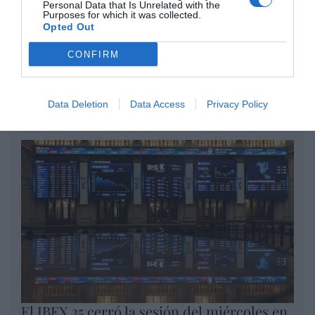
Personal Data that Is Unrelated with the
Purposes for which it was collected.
por Redacción
Opted Out
Artículos anteriores
CONFIRM
Opinión
Enormes minucias
Data Deletion
Data Access
Privacy Policy
por Eulogio López
El IBEX 35 cerró la sesión del miércoles en