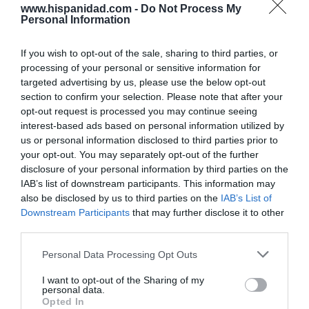
“biopolítica”, sino espiritual... y la ganará la
www.hispanidad.com -
Do Not Process My
Virgen
Personal Information
Gabriel Galdón
08/08/26 06:00
If you wish to opt-out of the sale, sharing to third parties, or
SOCIEDAD
Eslovaquia no admite el gaymonio...
processing of your personal or sensitive information for
bendecido en otros miembros de la Unión
targeted advertising by us, please use the below opt-out
Europea
section to confirm your selection. Please note that after your
Eulogio López
08/08/26 06:00
opt-out request is processed you may continue seeing
interest-based ads based on personal information utilized by
us or personal information disclosed to third parties prior to
ECONOMÍA
Seamos más responsables: no siempre el
your opt-out. You may separately opt-out of the further
banco tiene la culpa
disclosure of your personal information by third parties on the
IAB’s list of downstream participants. This information may
Eulogio López
08/08/26 06:00
also be disclosed by us to third parties on the
IAB’s List of
Downstream Participants
that may further disclose it to other
INTERNACIONAL
La bomba de Hiroshima no perseguía a
third parties.
Occidente, la de Nagasaki sí: era la ciudad
católica del Japón
Personal Data Processing Opt Outs
Eulogio López
08/08/26 06:00
I want to opt-out of the Sharing of my
personal data.
Opted In