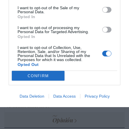
Marcelo Gullo: “El trabajo de desmitificar la
I want to opt-out of the Sale of my
Personal Data.
historia, de poner la verdadera, de
Opted In
desmontar la falsificación, es un trabajo
cristiano"
I want to opt-out of processing my
Personal Data for Targeted Advertising.
por Hispanidad
Opted In
Artículos anteriores
I want to opt-out of Collection, Use,
Retention, Sale, and/or Sharing of my
Personal Data that Is Unrelated with the
DIARIO DE LA CORRUPCIÓN SANCHISTA
Purposes for which it was collected.
Opted Out
Diario de la corrupción sanchista. Hazte
CONFIRM
Oír se manifiesta delante de La Mareta:
“Pedro Sánchez es un criminal”
Data Deletion
Data Access
Privacy Policy
por Redacción
Artículos anteriores
Opinión