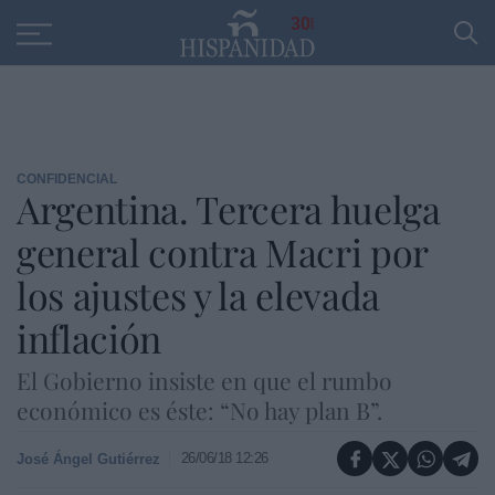
Educación
Entrevistas
PP
SANTANDER
R
30
CONFIDENCIAL
Argentina. Tercera huelga
general contra Macri por
los ajustes y la elevada
inflación
El Gobierno insiste en que el rumbo
económico es éste: “No hay plan B”.
26/06/18 12:26
José Ángel Gutiérrez