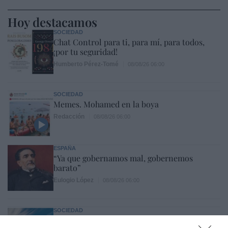
Hoy destacamos
SOCIEDAD
Chat Control para ti, para mí, para todos,
¡por tu seguridad!
Humberto Pérez-Tomé
08/08/26 06:00
SOCIEDAD
Memes. Mohamed en la boya
Redacción
08/08/26 06:00
ESPAÑA
“Ya que gobernamos mal, gobernemos
barato”
Eulogio López
08/08/26 06:00
SOCIEDAD
La batalla no es solo “híbrida” ni