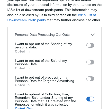
disclosure of your personal information by third parties on the
INTERNACIONAL
Colombia. De la Espriella toma posesión
IAB’s list of downstream participants. This information may
como presidente, entre amenazas terroristas
also be disclosed by us to third parties on the
IAB’s List of
del ELN y el sabotaje de la Izquierda
Downstream Participants
that may further disclose it to other
third parties.
José Ángel Gutiérrez
06/08/26 12:35
OPINIÓN
Personal Data Processing Opt Outs
Vox pide devolver a los hijos con sus padres...
y es fascista...el PNV opina lo mismo... y es
I want to opt-out of the Sharing of my
progresista
personal data.
Opted In
Redacción
06/08/26 17:03
I want to opt-out of the Sale of my
ECONOMÍA
Personal Data.
Siemens baja en bolsa, pese a que vuelve a
Opted In
elevar previsiones, tras un trimestre récord
I want to opt-out of processing my
Cristina Martín
06/08/26 15:12
Personal Data for Targeted Advertising.
Opted In
OPINIÓN
“Sánchez es un sinvergüenza que ha
I want to opt-out of Collection, Use,
Retention, Sale, and/or Sharing of my
abandonado a su país, porque Ceuta es
Personal Data that Is Unrelated with the
España. Tenemos un Gobierno en
Purposes for which it was collected.
connivencia con Marruecos”: acusa una ceutí
Opted Out