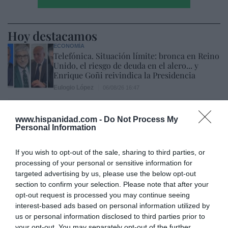
Hoy destacamos
ECONOMÍA
Telefónica. Situación límite: bronca en Reino
Unido, el riesgo de deuda en el alero... y
Enrique Goñi reivindica la Presidencia
Eulogio López
06/08/26 16:47
ECONOMÍA
www.hispanidad.com -
Disney cree que sus acciones están
Do Not Process My
Personal Information
infravaloradas y hará más recompras
Cristina Martín
06/08/26 17:11
If you wish to opt-out of the sale, sharing to third parties, or
processing of your personal or sensitive information for
ESPAÑA
Yolanda Díaz, el penúltimo fiasco del
targeted advertising by us, please use the below opt-out
Gobierno Sánchez, escaso en reputación e
section to confirm your selection. Please note that after your
influencia internacional: se conforma con
opt-out request is processed you may continue seeing
ser la número dos de la OIT
interest-based ads based on personal information utilized by
us or personal information disclosed to third parties prior to
Cristina Martín
06/08/26 12:41
your opt-out. You may separately opt-out of the further